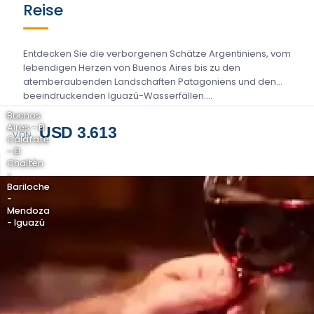
Reise
Entdecken Sie die verborgenen Schätze Argentiniens, vom
lebendigen Herzen von Buenos Aires bis zu den
atemberaubenden Landschaften Patagoniens und den
beeindruckenden Iguazú-Wasserfällen....
Buenos
Aires - El
USD 3.613
VON
Calafate
- El
Chaltén
-
Bariloche
-
Mendoza
- Iguazú