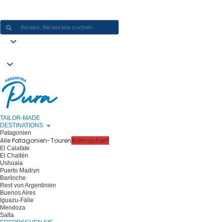
ARGENTINIEN-ERLEBNISSE GESTALTEN - EINE REISE NACH DER
ANDEREN
TAILOR-MADE
DESTINATIONS
Patagonien
Alle Patagonien-Touren
Aufmachen!
El Calafate
El Chaltén
Ushuaia
Puerto Madryn
Bariloche
Rest von Argentinien
Buenos Aires
Iguazu-Fälle
Mendoza
Salta