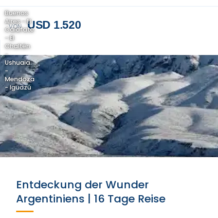
Buenos
Aires - El
USD 1.520
VON
Calafate
- El
Chaltén
-
Ushuaia
-
Mendoza
- Iguazú
Entdeckung der Wunder
Argentiniens | 16 Tage Reise