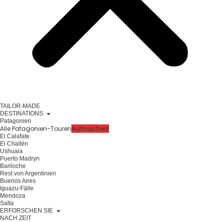
TAILOR-MADE
DESTINATIONS
Patagonien
Alle Patagonien-Touren
Aufmachen!
El Calafate
El Chaltén
Ushuaia
Puerto Madryn
Bariloche
Rest von Argentinien
Buenos Aires
Iguazu-Fälle
Mendoza
Salta
ERFORSCHEN SIE
NACH ZEIT