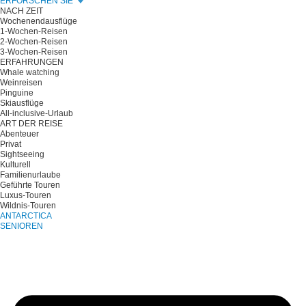
ERFORSCHEN SIE
NACH ZEIT
Wochenendausflüge
1-Wochen-Reisen
2-Wochen-Reisen
3-Wochen-Reisen
ERFAHRUNGEN
Whale watching
Weinreisen
Pinguine
Skiausflüge
All-inclusive-Urlaub
ART DER REISE
Abenteuer
Privat
Sightseeing
Kulturell
Familienurlaube
Geführte Touren
Luxus-Touren
Wildnis-Touren
ANTARCTICA
SENIOREN