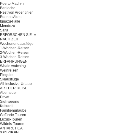
Puerto Madryn
Bariloche
Rest von Argentinien
Buenos Aires
Iguazu-Fälle
Mendoza
Salta
ERFORSCHEN SIE
NACH ZEIT
Wochenendausflüge
1-Wochen-Reisen
2-Wochen-Reisen
3-Wochen-Reisen
ERFAHRUNGEN
Whale watching
Weinreisen
Pinguine
Skiausflüge
All-inclusive-Urlaub
ART DER REISE
Abenteuer
Privat
Sightseeing
Kulturell
Familienurlaube
Geführte Touren
Luxus-Touren
Wildnis-Touren
ANTARCTICA
SENIOREN