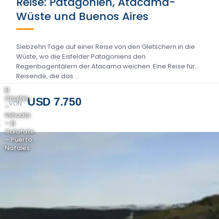
Reise: Patagonien, Atacama-
Wüste und Buenos Aires
Siebzehn Tage auf einer Reise von den Gletschern in die
Wüste, wo die Eisfelder Patagoniens den
Regenbogentälern der Atacama weichen. Eine Reise für
Reisende, die das …
El
Chaltén
USD 7.750
VON
–
Ushuaia
– El
Calafate
– Puerto
Natales