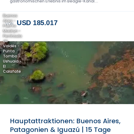
gastronomischen Erlebnis im Beagle-Kanal....
Buenos
Aires -
USD 185.017
VON
Puerto
Madryn -
Península
de
Valdés -
Punta
Tombo -
Ushuaia -
El
Calafate
Hauptattraktionen: Buenos Aires,
Patagonien & Iguazú | 15 Tage