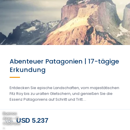
Abenteuer Patagonien | 17-tägige
Erkundung
Entdecken Sie epische Landschaften, vom majestätischen
Fitz Roy bis zu uralten Gletschern, und genießen Sie die
Essenz Patagoniens auf Schritt und Tritt....
Buenos
Aires - El
USD 5.237
VON
Calafate
-