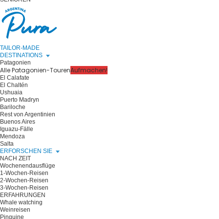
TAILOR-MADE
DESTINATIONS
Patagonien
Alle Patagonien-Touren
Aufmachen!
El Calafate
El Chaltén
Ushuaia
Puerto Madryn
Bariloche
Rest von Argentinien
Buenos Aires
Iguazu-Fälle
Mendoza
Salta
ERFORSCHEN SIE
NACH ZEIT
Wochenendausflüge
1-Wochen-Reisen
2-Wochen-Reisen
3-Wochen-Reisen
ERFAHRUNGEN
Whale watching
Weinreisen
Pinguine