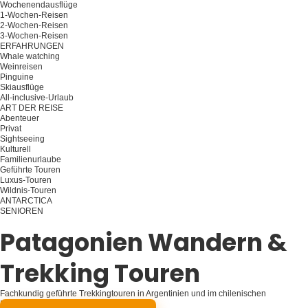
Wochenendausflüge
1-Wochen-Reisen
2-Wochen-Reisen
3-Wochen-Reisen
ERFAHRUNGEN
Whale watching
Weinreisen
Pinguine
Skiausflüge
All-inclusive-Urlaub
ART DER REISE
Abenteuer
Privat
Sightseeing
Kulturell
Familienurlaube
Geführte Touren
Luxus-Touren
Wildnis-Touren
ANTARCTICA
SENIOREN
Planen Sie Ihre Reise
Patagonien Wandern &
Trekking Touren
Fachkundig geführte Trekkingtouren in Argentinien und im chilenischen
Patagonien