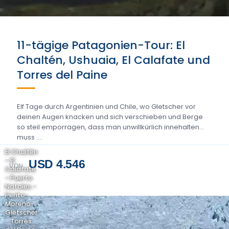
11-tägige Patagonien-Tour: El
Chaltén, Ushuaia, El Calafate und
Torres del Paine
Elf Tage durch Argentinien und Chile, wo Gletscher vor
deinen Augen knacken und sich verschieben und Berge
so steil emporragen, dass man unwillkürlich innehalten
muss ….
El Chaltén
- El
USD 4.546
VON
Calafate
- Puerto
Natales -
Perito-
Moreno-
Gletscher
- Torres