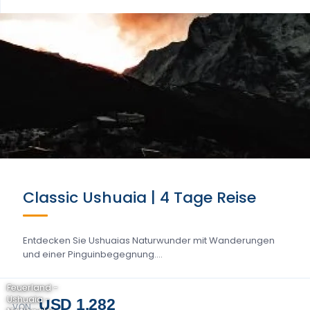
Classic Ushuaia | 4 Tage Reise
Entdecken Sie Ushuaias Naturwunder mit Wanderungen
und einer Pinguinbegegnung....
Feuerland -
Ushuaia -
USD 1.282
VON