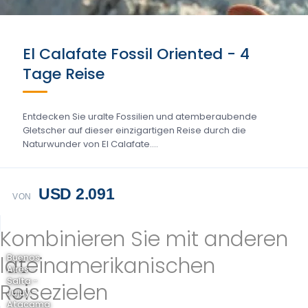
El Calafate Fossil Oriented - 4
Tage Reise
Entdecken Sie uralte Fossilien und atemberaubende
Gletscher auf dieser einzigartigen Reise durch die
Naturwunder von El Calafate....
USD 2.091
VON
Kombinieren Sie mit anderen
lateinamerikanischen
Buenos
Aires -
Salta -
Reisezielen
Jujuy -
Atacama