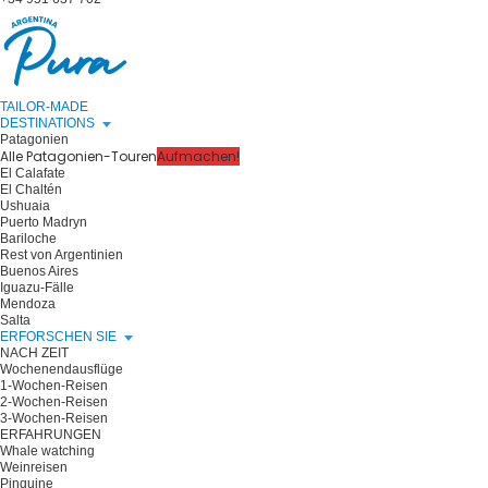
TAILOR-MADE
DESTINATIONS
Patagonien
Alle Patagonien-Touren
Aufmachen!
El Calafate
El Chaltén
Ushuaia
Puerto Madryn
Bariloche
Rest von Argentinien
Buenos Aires
Iguazu-Fälle
Mendoza
Salta
ERFORSCHEN SIE
NACH ZEIT
Wochenendausflüge
1-Wochen-Reisen
2-Wochen-Reisen
3-Wochen-Reisen
ERFAHRUNGEN
Whale watching
Weinreisen
Pinguine