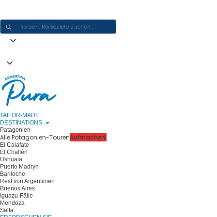
ARGENTINIEN-ERLEBNISSE GESTALTEN - EINE REISE NACH DER
ANDEREN
TAILOR-MADE
DESTINATIONS
Patagonien
Alle Patagonien-Touren
Aufmachen!
El Calafate
El Chaltén
Ushuaia
Puerto Madryn
Bariloche
Rest von Argentinien
Buenos Aires
Iguazu-Fälle
Mendoza
Salta