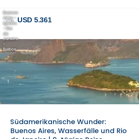
Buenos
Aires -
USD 5.361
VON
Iguazu
- Rio
de
Janeiro
-
Buzios
Südamerikanische Wunder:
Buenos Aires, Wasserfälle und Rio