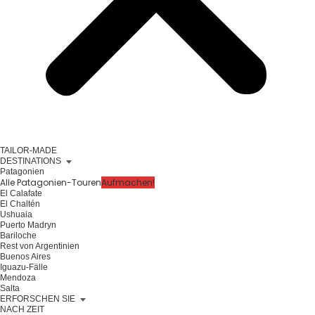
TAILOR-MADE
DESTINATIONS
Patagonien
Alle Patagonien-Touren
Aufmachen!
El Calafate
El Chaltén
Ushuaia
Puerto Madryn
Bariloche
Rest von Argentinien
Buenos Aires
Iguazu-Fälle
Mendoza
Salta
ERFORSCHEN SIE
NACH ZEIT