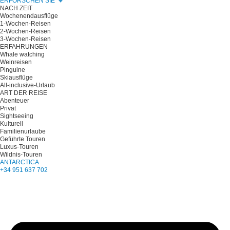
ERFORSCHEN SIE
NACH ZEIT
Wochenendausflüge
1-Wochen-Reisen
2-Wochen-Reisen
3-Wochen-Reisen
ERFAHRUNGEN
Whale watching
Weinreisen
Pinguine
Skiausflüge
All-inclusive-Urlaub
ART DER REISE
Abenteuer
Privat
Sightseeing
Kulturell
Familienurlaube
Geführte Touren
Luxus-Touren
Wildnis-Touren
ANTARCTICA
+34 951 637 702