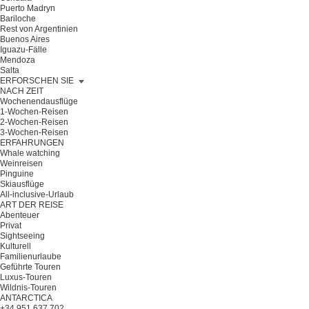
Puerto Madryn
Bariloche
Rest von Argentinien
Buenos Aires
Iguazu-Fälle
Mendoza
Salta
ERFORSCHEN SIE
NACH ZEIT
Wochenendausflüge
1-Wochen-Reisen
2-Wochen-Reisen
3-Wochen-Reisen
ERFAHRUNGEN
Whale watching
Weinreisen
Pinguine
Skiausflüge
All-inclusive-Urlaub
ART DER REISE
Abenteuer
Privat
Sightseeing
Kulturell
Familienurlaube
Geführte Touren
Luxus-Touren
Wildnis-Touren
ANTARCTICA
+34 951 637 702