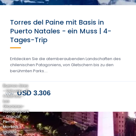
Torres del Paine mit Basis in
Puerto Natales - ein Muss | 4-
Tages-Trip
Entdecken Sie die atemberaubenden Landschaften des
chilenischen Patagoniens, von Gletschern bis zu den
berühmten Parks....
Buenos Aires
- Ushuaia - El
USD 3.306
VON
Calafate -
Los
Glaciares-
Nationalpark
- Glaciar
Perito
Moreno -
Iguazú