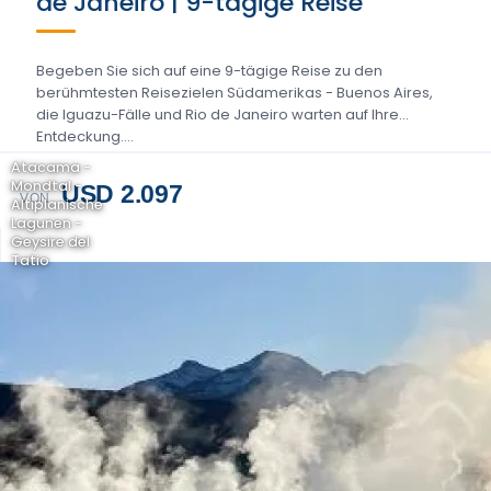
de Janeiro | 9-tägige Reise
Begeben Sie sich auf eine 9-tägige Reise zu den
berühmtesten Reisezielen Südamerikas - Buenos Aires,
die Iguazu-Fälle und Rio de Janeiro warten auf Ihre
Entdeckung....
Atacama -
Mondtal -
USD 2.097
VON
Altiplanische
Lagunen -
Geysire del
Tatio