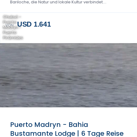
Bariloche, die Natur und lokale Kultur verbindet....
Chubut -
Puerto
USD 1.641
VON
Madryn -
Puerto
Pirámides
Puerto Madryn - Bahia
Bustamante Lodge | 6 Tage Reise