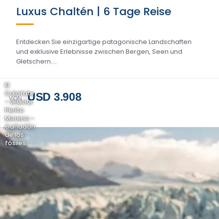
Luxus Chaltén | 6 Tage Reise
Entdecken Sie einzigartige patagonische Landschaften
und exklusive Erlebnisse zwischen Bergen, Seen und
Gletschern....
El
Calafate
USD 3.908
VON
- Glaciar
Perito
Moreno -
Cañadón
de los
fósiles