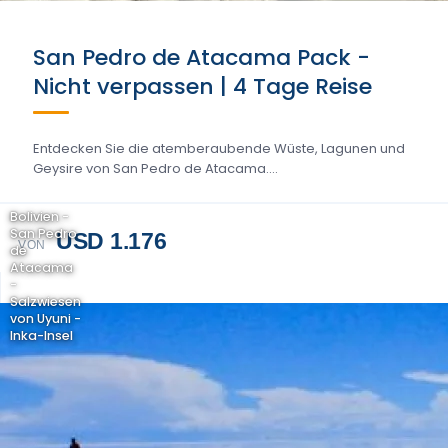
San Pedro de Atacama Pack -
Nicht verpassen | 4 Tage Reise
Entdecken Sie die atemberaubende Wüste, Lagunen und
Geysire von San Pedro de Atacama....
Bolivien -
San Pedro
USD 1.176
VON
de
Atacama
-
Salzwiesen
von Uyuni -
Inka-Insel