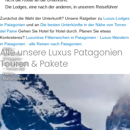
Die Lodges, eine nach der anderen, in unserem Reiseführer
Zunächst die Wahl der Unterkunft? Unsere Ratgeber zu
Luxus-Lodges
in Patagonien
und an
Die besten Unterkünfte in der Nähe von Torres
del Paine
Gehen Sie Hotel für Hotel durch. Planen Sie etwas
Konkreteres?
Luxuriöse Flitterwochen in Patagonien
·
Luxus-Wandern
in Patagonien
·
alle Reisen nach Patagonien
.
Alle unsere Luxus Patagonien
Chile -
Bernardo
O'Higgins-
Touren & Pakete
Nationalpark
- Torres del
Paine-
Nationalpark