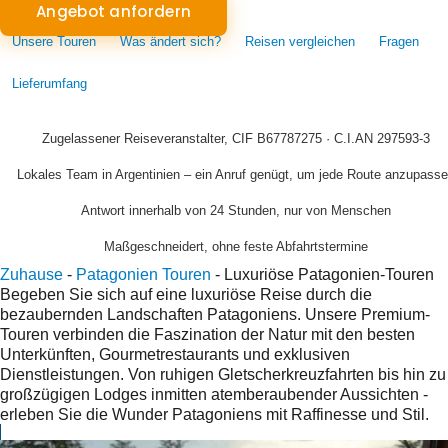
Angebot anfordern
Unsere Touren
Was ändert sich?
Reisen vergleichen
Fragen
Lieferumfang
Zugelassener Reiseveranstalter, CIF B67787275 · C.I.AN 297593-3
Lokales Team in Argentinien – ein Anruf genügt, um jede Route anzupass
Antwort innerhalb von 24 Stunden, nur von Menschen
Maßgeschneidert, ohne feste Abfahrtstermine
Zuhause
-
Patagonien Touren
-
Luxuriöse Patagonien-Touren
Begeben Sie sich auf eine luxuriöse Reise durch die
bezaubernden Landschaften Patagoniens. Unsere Premium-
Touren verbinden die Faszination der Natur mit den besten
Unterkünften, Gourmetrestaurants und exklusiven
Dienstleistungen. Von ruhigen Gletscherkreuzfahrten bis hin zu
großzügigen Lodges inmitten atemberaubender Aussichten -
erleben Sie die Wunder Patagoniens mit Raffinesse und Stil.