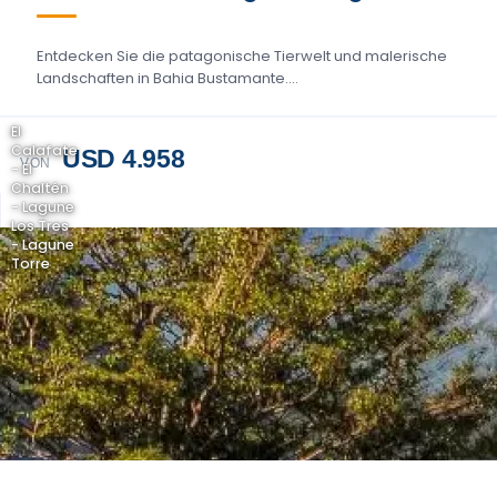
Entdecken Sie die patagonische Tierwelt und malerische
Landschaften in Bahia Bustamante....
El
Calafate
USD 4.958
VON
- El
Chaltén
- Lagune
Los Tres
- Lagune
Torre