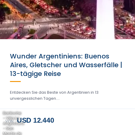
Wunder Argentiniens: Buenos
Aires, Gletscher und Wasserfälle |
13-tägige Reise
Entdecken Sie das Beste von Argentinien in 13
unvergesslichen Tagen....
Bariloche
- Villa La
USD 12.440
VON
Angostura
- San
Martin de