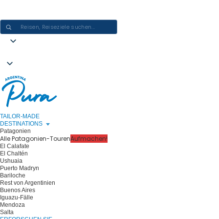
ARGENTINIEN-ERLEBNISSE GESTALTEN - EINE REISE NACH DER
ANDEREN
TAILOR-MADE
DESTINATIONS
Patagonien
Alle Patagonien-Touren
Aufmachen!
El Calafate
El Chaltén
Ushuaia
Puerto Madryn
Bariloche
Rest von Argentinien
Buenos Aires
Iguazu-Fälle
Mendoza
Salta