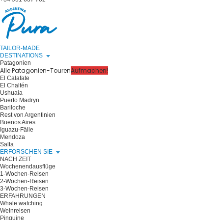
TAILOR-MADE
DESTINATIONS
Patagonien
Alle Patagonien-Touren
Aufmachen!
El Calafate
El Chaltén
Ushuaia
Puerto Madryn
Bariloche
Rest von Argentinien
Buenos Aires
Iguazu-Fälle
Mendoza
Salta
ERFORSCHEN SIE
NACH ZEIT
Wochenendausflüge
1-Wochen-Reisen
2-Wochen-Reisen
3-Wochen-Reisen
ERFAHRUNGEN
Whale watching
Weinreisen
Pinguine