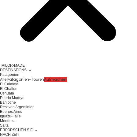
TAILOR-MADE
DESTINATIONS
Patagonien
Alle Patagonien-Touren
Aufmachen!
El Calafate
El Chaltén
Ushuaia
Puerto Madryn
Bariloche
Rest von Argentinien
Buenos Aires
Iguazu-Fälle
Mendoza
Salta
ERFORSCHEN SIE
NACH ZEIT