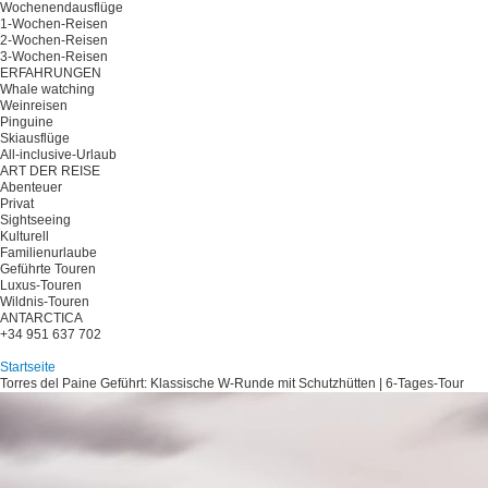
Wochenendausflüge
1-Wochen-Reisen
2-Wochen-Reisen
3-Wochen-Reisen
ERFAHRUNGEN
Whale watching
Weinreisen
Pinguine
Skiausflüge
All-inclusive-Urlaub
ART DER REISE
Abenteuer
Privat
Sightseeing
Kulturell
Familienurlaube
Geführte Touren
Luxus-Touren
Wildnis-Touren
ANTARCTICA
+34 951 637 702
Planen Sie Ihre Reise
Startseite
Torres del Paine Geführt: Klassische W-Runde mit Schutzhütten | 6-Tages-Tour