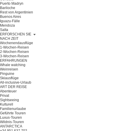
Puerto Madryn
Bariloche
Rest von Argentinien
Buenos Aires
Iguazu-Fälle
Mendoza
Salta
ERFORSCHEN SIE
NACH ZEIT
Wochenendausflüge
1-Wochen-Reisen
2-Wochen-Reisen
3-Wochen-Reisen
ERFAHRUNGEN
Whale watching
Weinreisen
Pinguine
Skiausflüge
All-inclusive-Urlaub
ART DER REISE
Abenteuer
Privat
Sightseeing
Kulturell
Familienurlaube
Geführte Touren
Luxus-Touren
Wildnis-Touren
ANTARCTICA
+34 951 637 702