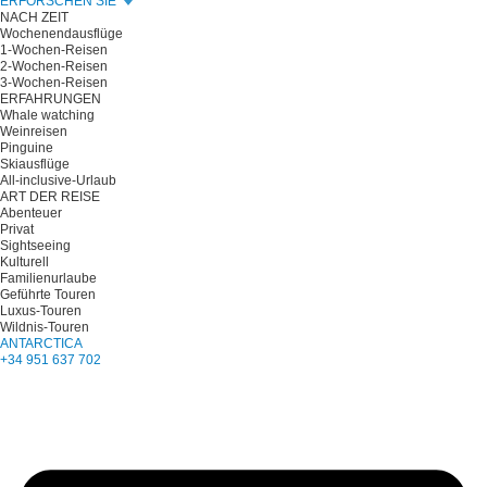
ERFORSCHEN SIE
NACH ZEIT
Wochenendausflüge
1-Wochen-Reisen
2-Wochen-Reisen
3-Wochen-Reisen
ERFAHRUNGEN
Whale watching
Weinreisen
Pinguine
Skiausflüge
All-inclusive-Urlaub
ART DER REISE
Abenteuer
Privat
Sightseeing
Kulturell
Familienurlaube
Geführte Touren
Luxus-Touren
Wildnis-Touren
ANTARCTICA
+34 951 637 702