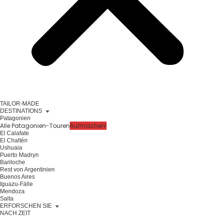
TAILOR-MADE
DESTINATIONS
Patagonien
Alle Patagonien-Touren
Aufmachen!
El Calafate
El Chaltén
Ushuaia
Puerto Madryn
Bariloche
Rest von Argentinien
Buenos Aires
Iguazu-Fälle
Mendoza
Salta
ERFORSCHEN SIE
NACH ZEIT