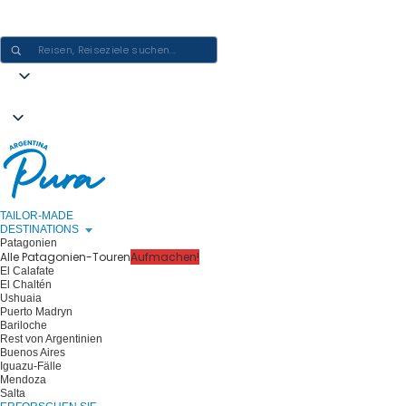
ARGENTINIEN-ERLEBNISSE GESTALTEN - EINE REISE NACH DER
ANDEREN
TAILOR-MADE
DESTINATIONS
Patagonien
Alle Patagonien-Touren
Aufmachen!
El Calafate
El Chaltén
Ushuaia
Puerto Madryn
Bariloche
Rest von Argentinien
Buenos Aires
Iguazu-Fälle
Mendoza
Salta