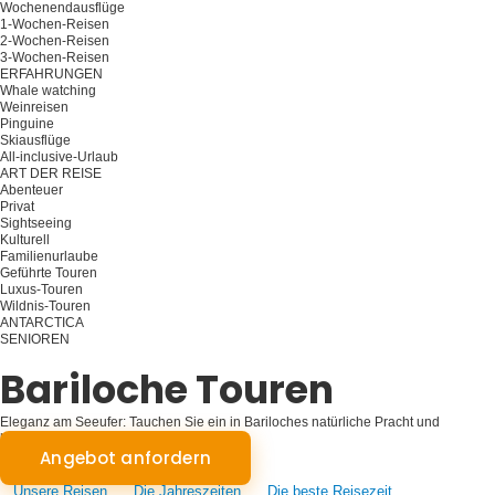
Wochenendausflüge
1-Wochen-Reisen
2-Wochen-Reisen
3-Wochen-Reisen
ERFAHRUNGEN
Whale watching
Weinreisen
Pinguine
Skiausflüge
All-inclusive-Urlaub
ART DER REISE
Abenteuer
Privat
Sightseeing
Kulturell
Familienurlaube
Geführte Touren
Luxus-Touren
Wildnis-Touren
ANTARCTICA
SENIOREN
Planen Sie Ihre Reise
Bariloche Touren
Eleganz am Seeufer: Tauchen Sie ein in Bariloches natürliche Pracht und
kulturellen Charme
Angebot anfordern
Unsere Reisen
Die Jahreszeiten
Die beste Reisezeit