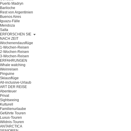
Puerto Madryn
Bariloche
Rest von Argentinien
Buenos Aires
Iguazu-Fälle
Mendoza
Salta
ERFORSCHEN SIE
NACH ZEIT
Wochenendausflüge
1-Wochen-Reisen
2-Wochen-Reisen
3-Wochen-Reisen
ERFAHRUNGEN
Whale watching
Weinreisen
Pinguine
Skiausflüge
All-inclusive-Urlaub
ART DER REISE
Abenteuer
Privat
Sightseeing
Kulturell
Familienurlaube
Geführte Touren
Luxus-Touren
Wildnis-Touren
ANTARCTICA
SENIOREN