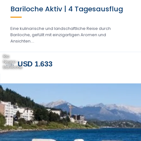
Bariloche Aktiv | 4 Tagesausflug
Eine kulinarische und landschaftliche Reise durch
Bariloche, gefüllt mit einzigartigen Aromen und
Ansichten....
Rio
Negro -
USD 1.633
VON
Bariloche