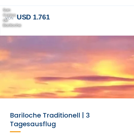
San
Carlos
USD 1.761
VON
de
Bariloche
Bariloche Traditionell | 3
Tagesausflug