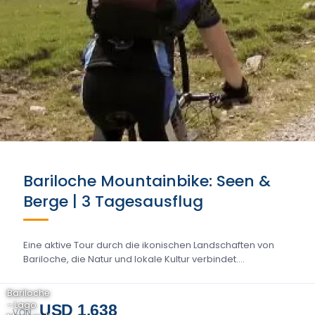
Bariloche Mountainbike: Seen &
Berge | 3 Tagesausflug
Eine aktive Tour durch die ikonischen Landschaften von
Bariloche, die Natur und lokale Kultur verbindet....
Bariloche
- Lago
USD 1.638
VON