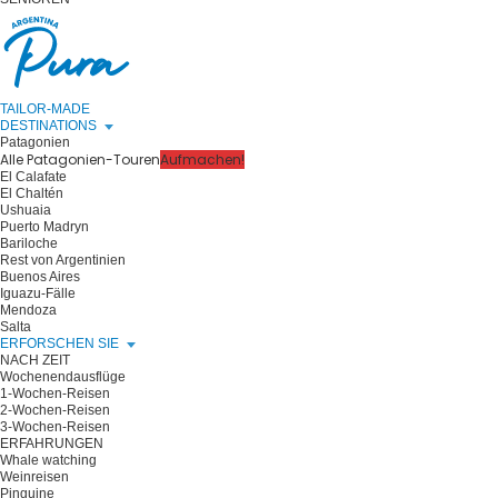
TAILOR-MADE
DESTINATIONS
Patagonien
Alle Patagonien-Touren
Aufmachen!
El Calafate
El Chaltén
Ushuaia
Puerto Madryn
Bariloche
Rest von Argentinien
Buenos Aires
Iguazu-Fälle
Mendoza
Salta
ERFORSCHEN SIE
NACH ZEIT
Wochenendausflüge
1-Wochen-Reisen
2-Wochen-Reisen
3-Wochen-Reisen
ERFAHRUNGEN
Whale watching
Weinreisen
Pinguine