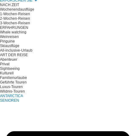
ERFORSCHEN SIE
NACH ZEIT
Wochenendausflüge
1-Wochen-Reisen
2-Wochen-Reisen
3-Wochen-Reisen
ERFAHRUNGEN
Whale watching
Weinreisen
Pinguine
Skiausflüge
All-inclusive-Urlaub
ART DER REISE
Abenteuer
Privat
Sightseeing
Kulturell
Familienurlaube
Geführte Touren
Luxus-Touren
Wildnis-Touren
ANTARCTICA
SENIOREN