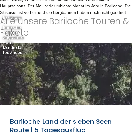
Hauptsaisons. Der Mai ist der ruhigste Monat im Jahr in Bariloche: Die
Skisaison ist vorbei, und die Bergbahnen haben noch nicht geöffnet.
Alle unsere Bariloche Touren &
Rio Negro
-
Bariloche
Pakete
- Villa La
Angostura
- San
Martin de
Los Andes
Bariloche Land der sieben Seen
Route | 5 Tagesausflug