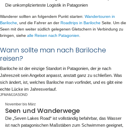
Die unkomplizierteste Logistik in Patagonien
Wanderer sollten an folgendem Punkt starten:
Wandertouren in
Bariloche
, und die Fahrer an der
Roadtrips in Bariloche
Seite. Um die
Seen mit den weiter südlich gelegenen Gletschern in Verbindung zu
bringen, siehe
alle Reisen nach Patagonien
.
Wann sollte man nach Bariloche
reisen?
Bariloche ist der einzige Standort in Patagonien, der je nach
Jahreszeit sein Angebot anpasst, anstatt ganz zu schließen. Was
sich ändert, ist, welches Bariloche man vorfindet, und es gibt eine
echte Lücke im Jahresverlauf.
J
F
M
A
M
J
J
A
S
O
N
D
November bis März
Seen und Wanderwege
Die „Seven Lakes Road“ ist vollständig befahrbar, das Wasser
ist nach patagonischen Maßstäben zum Schwimmen geeignet,