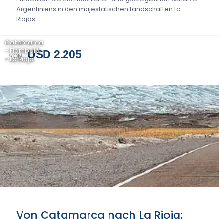
Argentiniens in den majestätischen Landschaften La
Riojas....
Catamarca
- Fiambalá
USD 2.205
VON
- La Rioja
Von Catamarca nach La Rioja: