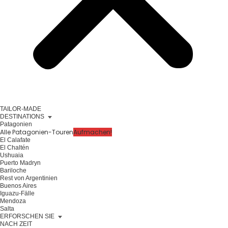
TAILOR-MADE
DESTINATIONS
Patagonien
Alle Patagonien-Touren
Aufmachen!
El Calafate
El Chaltén
Ushuaia
Puerto Madryn
Bariloche
Rest von Argentinien
Buenos Aires
Iguazu-Fälle
Mendoza
Salta
ERFORSCHEN SIE
NACH ZEIT