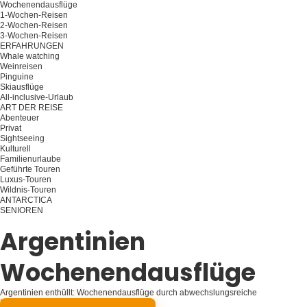
Wochenendausflüge
1-Wochen-Reisen
2-Wochen-Reisen
3-Wochen-Reisen
ERFAHRUNGEN
Whale watching
Weinreisen
Pinguine
Skiausflüge
All-inclusive-Urlaub
ART DER REISE
Abenteuer
Privat
Sightseeing
Kulturell
Familienurlaube
Geführte Touren
Luxus-Touren
Wildnis-Touren
ANTARCTICA
SENIOREN
Planen Sie Ihre Reise
Argentinien
Wochenendausflüge
Argentinien enthüllt: Wochenendausflüge durch abwechslungsreiche
Landschaften