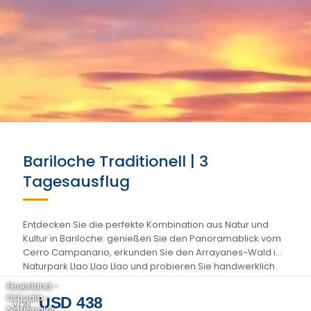
Bariloche Traditionell | 3
Tagesausflug
Entdecken Sie die perfekte Kombination aus Natur und
Kultur in Bariloche: genießen Sie den Panoramablick vom
Cerro Campanario, erkunden Sie den Arrayanes-Wald im
Naturpark Llao Llao Llao und probieren Sie handwerklich
hergestellte Biere...
Feuerland -
Ushuaia -
USD 438
VON
Nationaler