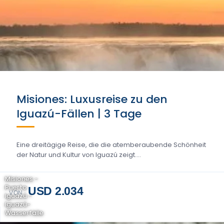
Misiones: Luxusreise zu den
Iguazú-Fällen | 3 Tage
Eine dreitägige Reise, die die atemberaubende Schönheit
der Natur und Kultur von Iguazú zeigt....
Misiones -
Puerto
USD 2.034
VON
Iguazú -
Iguazú-
Wasserfälle