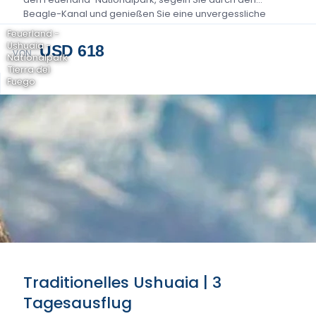
Beagle-Kanal und genießen Sie eine unvergessliche
Fahrt...
Feuerland -
Ushuaia -
USD 618
VON
Nationalpark
Tierra del
Fuego
Traditionelles Ushuaia | 3
Tagesausflug