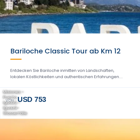
Bariloche Classic Tour ab Km 12
Entdecken Sie Bariloche inmitten von Landschaften,
lokalen Köstlichkeiten und authentischen Erfahrungen....
Misiones -
Puerto
USD 753
VON
Iguazú -
Iguazú-
Wasserfälle