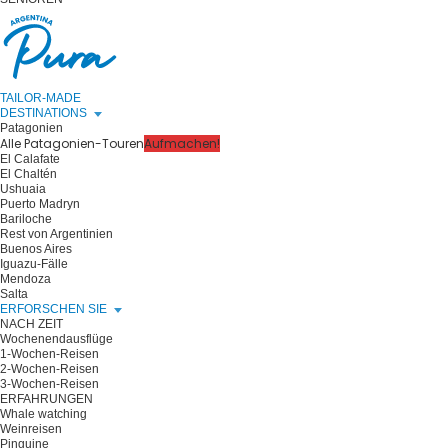
TAILOR-MADE
DESTINATIONS
Patagonien
Alle Patagonien-Touren
Aufmachen!
El Calafate
El Chaltén
Ushuaia
Puerto Madryn
Bariloche
Rest von Argentinien
Buenos Aires
Iguazu-Fälle
Mendoza
Salta
ERFORSCHEN SIE
NACH ZEIT
Wochenendausflüge
1-Wochen-Reisen
2-Wochen-Reisen
3-Wochen-Reisen
ERFAHRUNGEN
Whale watching
Weinreisen
Pinguine