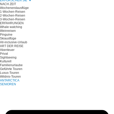
ERFORSCHEN SIE
NACH ZEIT
Wochenendausflüge
1-Wochen-Reisen
2-Wochen-Reisen
3-Wochen-Reisen
ERFAHRUNGEN
Whale watching
Weinreisen
Pinguine
Skiausflüge
All-inclusive-Urlaub
ART DER REISE
Abenteuer
Privat
Sightseeing
Kulturell
Familienurlaube
Geführte Touren
Luxus-Touren
Wildnis-Touren
ANTARCTICA
SENIOREN