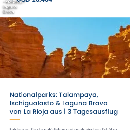
VON
- Mondtal -
Laguna
Brava
Nationalparks: Talampaya,
Ischigualasto & Laguna Brava
von La Rioja aus | 3 Tagesausflug
Entdecken Sie die natürlichen und geologischen Schätze