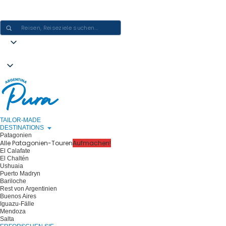
ARGENTINIEN-ERLEBNISSE GESTALTEN - EINE REISE NACH DER
ANDEREN
TAILOR-MADE
DESTINATIONS
Patagonien
Alle Patagonien-Touren
Aufmachen!
El Calafate
El Chaltén
Ushuaia
Puerto Madryn
Bariloche
Rest von Argentinien
Buenos Aires
Iguazu-Fälle
Mendoza
Salta