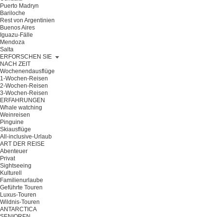
Puerto Madryn
Bariloche
Rest von Argentinien
Buenos Aires
Iguazu-Fälle
Mendoza
Salta
ERFORSCHEN SIE
NACH ZEIT
Wochenendausflüge
1-Wochen-Reisen
2-Wochen-Reisen
3-Wochen-Reisen
ERFAHRUNGEN
Whale watching
Weinreisen
Pinguine
Skiausflüge
All-inclusive-Urlaub
ART DER REISE
Abenteuer
Privat
Sightseeing
Kulturell
Familienurlaube
Geführte Touren
Luxus-Touren
Wildnis-Touren
ANTARCTICA
SENIOREN