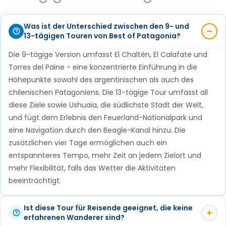
ursprünglichen Bewohner dieses abgelegenen
atemberaubenden Ausblicken auf den Beagle-Kanal
immergrüne Wälder.
die Geografie der südlichsten Stadt der Welt vom
Weiterflug antreten. Dreizehn Tage, zwei Länder, drei
Landes.
aus fast jeder Ecke. Das Gefangenenmuseum und
Dauer des Transfers: Ca. 12 Stunden mit einem
Wasser aus zu erleben.
Nationalparks und ein Gletscher, der sich bewegt,
Was ist der Unterschied zwischen den 9- und
die Thematische Galerie zur Geschichte Fünens sind
Dauer: Ganzer Tag, ca. 10 Stunden.
13-tägigen Touren von Best of Patagonia?
komfortablen Bus einschließlich Fährüberfahrt.
während Sie ihm zuschauen - das ist Patagonien von
Dauer: Halber Tag.
beide einen Besuch wert, wenn Sie sich für die
seiner schönsten Seite.
Übernachtung in Ushuaia.
Die 9-tägige Version umfasst El Chaltén, El Calafate und
Übernachtung in Ushuaia.
faszinierende Vergangenheit dieser Stadt als
Übernachtung in Ushuaia.
Torres del Paine - eine konzentrierte Einführung in die
Transfer: Privater Fahrer zum Flughafen.
abgelegene Strafkolonie interessieren.
Mahlzeiten inbegriffen: Frühstück.
Mahlzeiten inbegriffen: Frühstück.
Höhepunkte sowohl des argentinischen als auch des
Mahlzeiten inbegriffen: Frühstück.
Mahlzeiten inbegriffen: Frühstück.
Übernachtung in Ushuaia.
chilenischen Patagoniens. Die 13-tägige Tour umfasst all
Nicht inbegriffen: Eintritt in den Nationalpark.
Nicht inbegriffen: Optionaler Flug vom Torres del
Nicht inbegriffen: Mittagessen und persönliche
diese Ziele sowie Ushuaia, die südlichste Stadt der Welt,
Paine-Gebiet nach Ushuaia gegen Aufpreis möglich.
Nicht inbegriffen: Flüge.
Mahlzeiten inbegriffen: Frühstück.
Ausgaben.
und fügt dem Erlebnis den Feuerland-Nationalpark und
eine Navigation durch den Beagle-Kanal hinzu. Die
zusätzlichen vier Tage ermöglichen auch ein
entspannteres Tempo, mehr Zeit an jedem Zielort und
mehr Flexibilität, falls das Wetter die Aktivitäten
beeinträchtigt.
Ist diese Tour für Reisende geeignet, die keine
erfahrenen Wanderer sind?