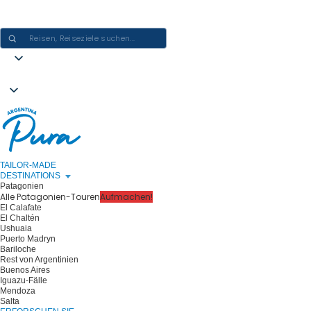
ARGENTINIEN-ERLEBNISSE GESTALTEN - EINE REISE NACH DER
ANDEREN
TAILOR-MADE
DESTINATIONS
Patagonien
Alle Patagonien-Touren
Aufmachen!
El Calafate
El Chaltén
Ushuaia
Puerto Madryn
Bariloche
Rest von Argentinien
Buenos Aires
Iguazu-Fälle
Mendoza
Salta