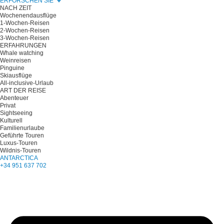
ERFORSCHEN SIE
NACH ZEIT
Wochenendausflüge
1-Wochen-Reisen
2-Wochen-Reisen
3-Wochen-Reisen
ERFAHRUNGEN
Whale watching
Weinreisen
Pinguine
Skiausflüge
All-inclusive-Urlaub
ART DER REISE
Abenteuer
Privat
Sightseeing
Kulturell
Familienurlaube
Geführte Touren
Luxus-Touren
Wildnis-Touren
ANTARCTICA
+34 951 637 702