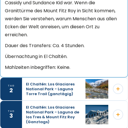
Cassidy und Sundance Kid war. Wenn die
Granittürme des Mount Fitz Roy in Sicht kommen,
werden Sie verstehen, warum Menschen aus allen
Ecken der Welt anreisen, um diesen Ort zu
erreichen.
Dauer des Transfers: Ca. 4 Stunden.
Übernachtung in El Chaltén.
Mahlzeiten inbegriffen: Keine.
El Chaltén: Los Glaciares
TAG
2
National Park - Laguna
Torre Trail (ganztägig)
El Chaltén: Los Glaciares
National Park - Laguna de
TAG
Heute begeben Sie sich auf einen der beliebtesten
3
los Tres & Mount Fitz Roy
Wanderwege in Argentinien: die Route zur Laguna
(Ganztags)