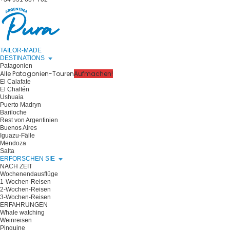
TAILOR-MADE
DESTINATIONS
Patagonien
Alle Patagonien-Touren
Aufmachen!
El Calafate
El Chaltén
Ushuaia
Puerto Madryn
Bariloche
Rest von Argentinien
Buenos Aires
Iguazu-Fälle
Mendoza
Salta
ERFORSCHEN SIE
NACH ZEIT
Wochenendausflüge
1-Wochen-Reisen
2-Wochen-Reisen
3-Wochen-Reisen
ERFAHRUNGEN
Whale watching
Weinreisen
Pinguine