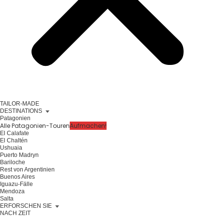
TAILOR-MADE
DESTINATIONS
Patagonien
Alle Patagonien-Touren
Aufmachen!
El Calafate
El Chaltén
Ushuaia
Puerto Madryn
Bariloche
Rest von Argentinien
Buenos Aires
Iguazu-Fälle
Mendoza
Salta
ERFORSCHEN SIE
NACH ZEIT