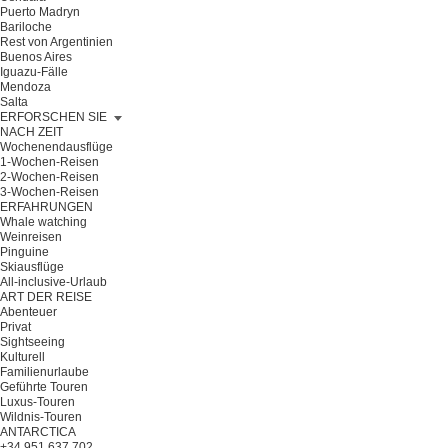
Puerto Madryn
Bariloche
Rest von Argentinien
Buenos Aires
Iguazu-Fälle
Mendoza
Salta
ERFORSCHEN SIE
NACH ZEIT
Wochenendausflüge
1-Wochen-Reisen
2-Wochen-Reisen
3-Wochen-Reisen
ERFAHRUNGEN
Whale watching
Weinreisen
Pinguine
Skiausflüge
All-inclusive-Urlaub
ART DER REISE
Abenteuer
Privat
Sightseeing
Kulturell
Familienurlaube
Geführte Touren
Luxus-Touren
Wildnis-Touren
ANTARCTICA
+34 951 637 702