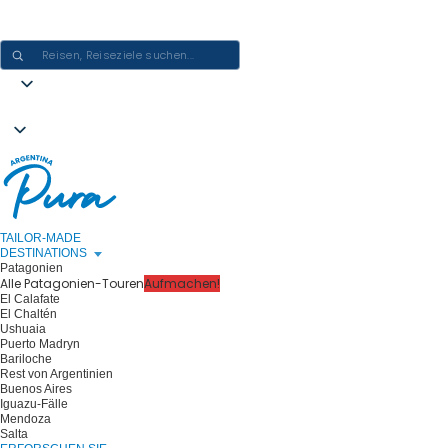
ARGENTINIEN-ERLEBNISSE GESTALTEN - EINE REISE NACH DER
ANDEREN
TAILOR-MADE
DESTINATIONS
Patagonien
Alle Patagonien-Touren
Aufmachen!
El Calafate
El Chaltén
Ushuaia
Puerto Madryn
Bariloche
Rest von Argentinien
Buenos Aires
Iguazu-Fälle
Mendoza
Salta