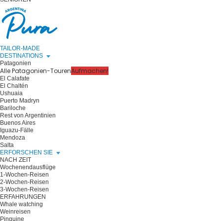
TAILOR-MADE
DESTINATIONS
Patagonien
Alle Patagonien-Touren
Aufmachen!
El Calafate
El Chaltén
Ushuaia
Puerto Madryn
Bariloche
Rest von Argentinien
Buenos Aires
Iguazu-Fälle
Mendoza
Salta
ERFORSCHEN SIE
NACH ZEIT
Wochenendausflüge
1-Wochen-Reisen
2-Wochen-Reisen
3-Wochen-Reisen
ERFAHRUNGEN
Whale watching
Weinreisen
Pinguine