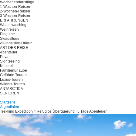
Wochenendausflüge
1-Wochen-Reisen
2-Wochen-Reisen
3-Wochen-Reisen
ERFAHRUNGEN
Whale watching
Weinreisen
Pinguine
Skiausflüge
All-inclusive-Urlaub
ART DER REISE
Abenteuer
Privat
Sightseeing
Kulturell
Familienurlaube
Geführte Touren
Luxus-Touren
Wildnis-Touren
ANTARCTICA
SENIOREN
Planen Sie Ihre Reise
Startseite
Argentinien
Trekking Expedition 4 Refugios Überquerung | 5 Tage Abenteuer