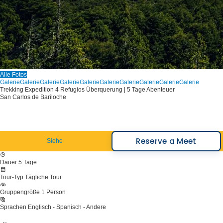
Alle Fotos
Galerie
Galerie
Galerie
Galerie
Galerie
Galerie
Galerie
Galerie
Galerie
Galerie
Trekking Expedition 4 Refugios Überquerung | 5 Tage Abenteuer
San Carlos de Bariloche
Reserve a Meet
Siehe
Dauer
5 Tage
Tour-Typ
Tägliche Tour
Gruppengröße
1 Person
Sprachen
Englisch - Spanisch - Andere