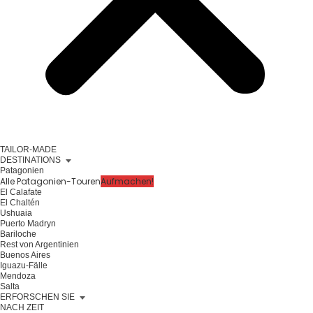
TAILOR-MADE
DESTINATIONS
Patagonien
Alle Patagonien-Touren
Aufmachen!
El Calafate
El Chaltén
Ushuaia
Puerto Madryn
Bariloche
Rest von Argentinien
Buenos Aires
Iguazu-Fälle
Mendoza
Salta
ERFORSCHEN SIE
NACH ZEIT