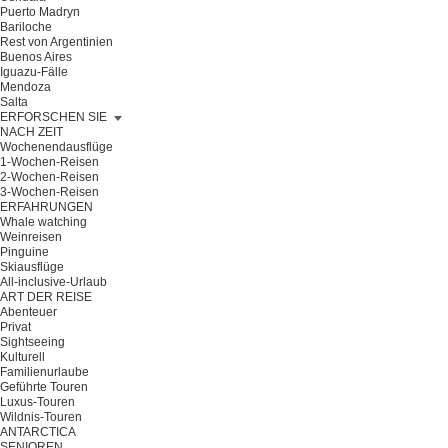
Puerto Madryn
Bariloche
Rest von Argentinien
Buenos Aires
Iguazu-Fälle
Mendoza
Salta
ERFORSCHEN SIE
NACH ZEIT
Wochenendausflüge
1-Wochen-Reisen
2-Wochen-Reisen
3-Wochen-Reisen
ERFAHRUNGEN
Whale watching
Weinreisen
Pinguine
Skiausflüge
All-inclusive-Urlaub
ART DER REISE
Abenteuer
Privat
Sightseeing
Kulturell
Familienurlaube
Geführte Touren
Luxus-Touren
Wildnis-Touren
ANTARCTICA
SENIOREN