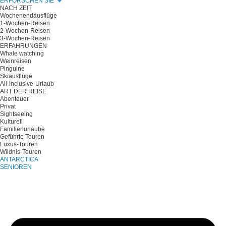
ERFORSCHEN SIE
NACH ZEIT
Wochenendausflüge
1-Wochen-Reisen
2-Wochen-Reisen
3-Wochen-Reisen
ERFAHRUNGEN
Whale watching
Weinreisen
Pinguine
Skiausflüge
All-inclusive-Urlaub
ART DER REISE
Abenteuer
Privat
Sightseeing
Kulturell
Familienurlaube
Geführte Touren
Luxus-Touren
Wildnis-Touren
ANTARCTICA
SENIOREN