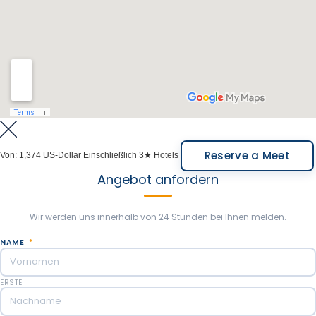
Ihres Aufenthalts genießen Sie geführte
Waldspaziergänge, einen Moment der Entspannung
mit Blick auf den See und ein köstliches Mittagessen
in einer sehr persönlichen Erfahrung und einer
einladenden Umgebung für alle.
Übernachtung in Bariloche.
Inklusive Mahlzeiten: Frühstück, Mittagessen.
Reserve a Meet
Von:
1,374 US-Dollar
Einschließlich 3★ Hotels
Angebot anfordern
Wir werden uns innerhalb von 24 Stunden bei Ihnen melden.
NAME
*
ERSTE