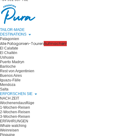
TAILOR-MADE
DESTINATIONS
Patagonien
Alle Patagonien-Touren
Aufmachen!
El Calafate
El Chaltén
Ushuaia
Puerto Madryn
Bariloche
Rest von Argentinien
Buenos Aires
Iguazu-Fälle
Mendoza
Salta
ERFORSCHEN SIE
NACH ZEIT
Wochenendausflüge
1-Wochen-Reisen
2-Wochen-Reisen
3-Wochen-Reisen
ERFAHRUNGEN
Whale watching
Weinreisen
Pinguine