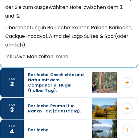
der Sie zum ausgewählten Hotel zwischen dem 3.
und 12.
Übernachtung in Bariloche: Kenton Palace Bariloche,
Cacique Inacayal, Alma del Lago Suites & Spa (oder
ähnlich).
Inklusive Mahlzeiten: keine.
Bariloche: Geschichte und
Natur mit dem
TAG
2
Campanario-Hügel
(halber Tag).
Bariloche: Peuma Hue
TAG
3
Ranch Tag (ganztägig).
Seine Exkursion führt auf aktive und unterhaltsame
Weise entlang der klassischen Strecke von San
TAG
Carlos de Bariloche. Während wir atemberaubende
4
Bariloche
Peuma Hue bietet eine Vielzahl von Outdoor-
Aussichtspunkte wie den Campanario-Hügel und