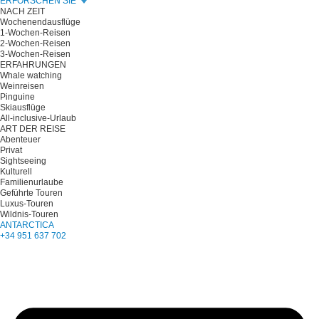
ERFORSCHEN SIE
NACH ZEIT
Wochenendausflüge
1-Wochen-Reisen
2-Wochen-Reisen
3-Wochen-Reisen
ERFAHRUNGEN
Whale watching
Weinreisen
Pinguine
Skiausflüge
All-inclusive-Urlaub
ART DER REISE
Abenteuer
Privat
Sightseeing
Kulturell
Familienurlaube
Geführte Touren
Luxus-Touren
Wildnis-Touren
ANTARCTICA
+34 951 637 702