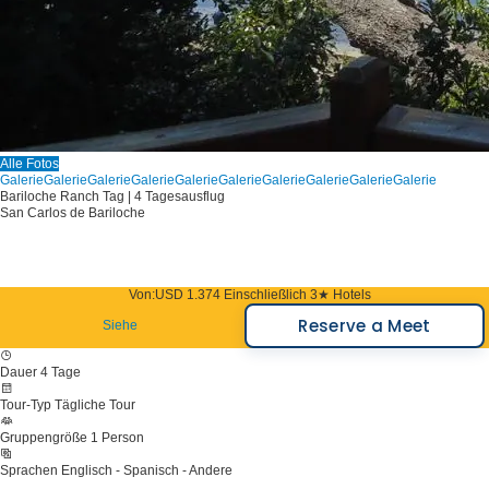
Alle Fotos
Galerie
Galerie
Galerie
Galerie
Galerie
Galerie
Galerie
Galerie
Galerie
Galerie
Bariloche Ranch Tag | 4 Tagesausflug
San Carlos de Bariloche
Von:
USD 1.374
Einschließlich 3★ Hotels
Reserve a Meet
Siehe
Dauer
4 Tage
Tour-Typ
Tägliche Tour
Gruppengröße
1 Person
Sprachen
Englisch - Spanisch - Andere