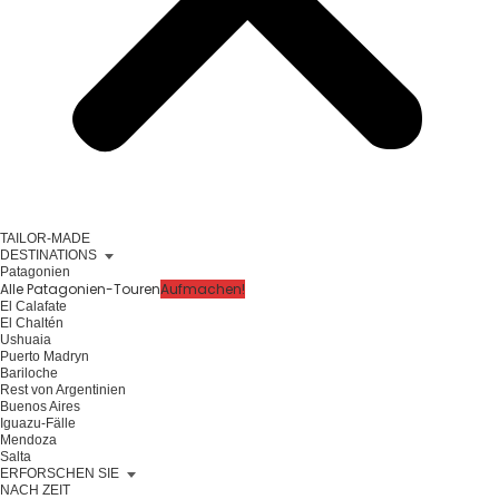
TAILOR-MADE
DESTINATIONS
Patagonien
Alle Patagonien-Touren
Aufmachen!
El Calafate
El Chaltén
Ushuaia
Puerto Madryn
Bariloche
Rest von Argentinien
Buenos Aires
Iguazu-Fälle
Mendoza
Salta
ERFORSCHEN SIE
NACH ZEIT