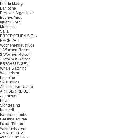
Puerto Madryn
Bariloche
Rest von Argentinien
Buenos Aires
Iguazu-Fälle
Mendoza
Salta
ERFORSCHEN SIE
NACH ZEIT
Wochenendausflüge
1-Wochen-Reisen
2-Wochen-Reisen
3-Wochen-Reisen
ERFAHRUNGEN
Whale watching
Weinreisen
Pinguine
Skiausflüge
All-inclusive-Urlaub
ART DER REISE
Abenteuer
Privat
Sightseeing
Kulturell
Familienurlaube
Geführte Touren
Luxus-Touren
Wildnis-Touren
ANTARCTICA
+34 951 637 702