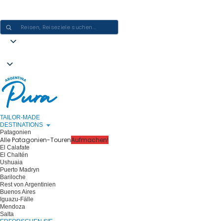
ARGENTINIEN-ERLEBNISSE GESTALTEN - EINE REISE NACH DER
ANDEREN
TAILOR-MADE
DESTINATIONS
Patagonien
Alle Patagonien-Touren
Aufmachen!
El Calafate
El Chaltén
Ushuaia
Puerto Madryn
Bariloche
Rest von Argentinien
Buenos Aires
Iguazu-Fälle
Mendoza
Salta