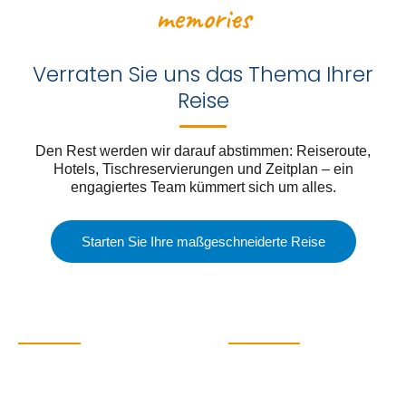
memories
Verraten Sie uns das Thema Ihrer
Reise
Den Rest werden wir darauf abstimmen: Reiseroute,
Hotels, Tischreservierungen und Zeitplan – ein
engagiertes Team kümmert sich um alles.
Starten Sie Ihre maßgeschneiderte Reise
REISEZIELE
MEHR INFOS
Buenos Aires
Kontakt
Iguazú-Wasserfälle
FAQs
Mendoza
Über