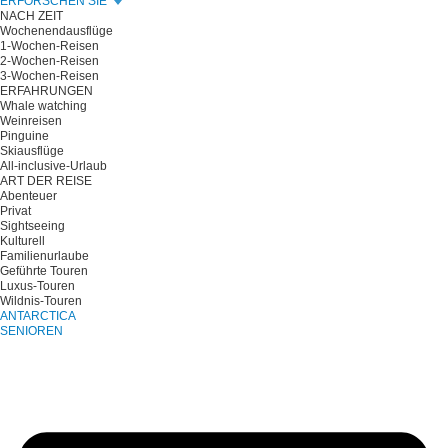
ERFORSCHEN SIE
NACH ZEIT
Wochenendausflüge
1-Wochen-Reisen
2-Wochen-Reisen
3-Wochen-Reisen
ERFAHRUNGEN
Whale watching
Weinreisen
Pinguine
Skiausflüge
All-inclusive-Urlaub
ART DER REISE
Abenteuer
Privat
Sightseeing
Kulturell
Familienurlaube
Geführte Touren
Luxus-Touren
Wildnis-Touren
ANTARCTICA
SENIOREN