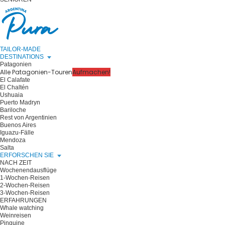
TAILOR-MADE
DESTINATIONS
Patagonien
Alle Patagonien-Touren
Aufmachen!
El Calafate
El Chaltén
Ushuaia
Puerto Madryn
Bariloche
Rest von Argentinien
Buenos Aires
Iguazu-Fälle
Mendoza
Salta
ERFORSCHEN SIE
NACH ZEIT
Wochenendausflüge
1-Wochen-Reisen
2-Wochen-Reisen
3-Wochen-Reisen
ERFAHRUNGEN
Whale watching
Weinreisen
Pinguine