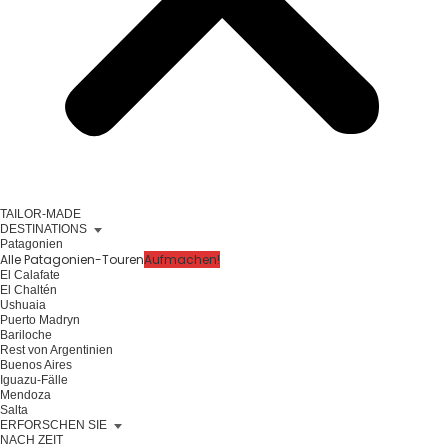
TAILOR-MADE
DESTINATIONS
Patagonien
Alle Patagonien-Touren
Aufmachen!
El Calafate
El Chaltén
Ushuaia
Puerto Madryn
Bariloche
Rest von Argentinien
Buenos Aires
Iguazu-Fälle
Mendoza
Salta
ERFORSCHEN SIE
NACH ZEIT