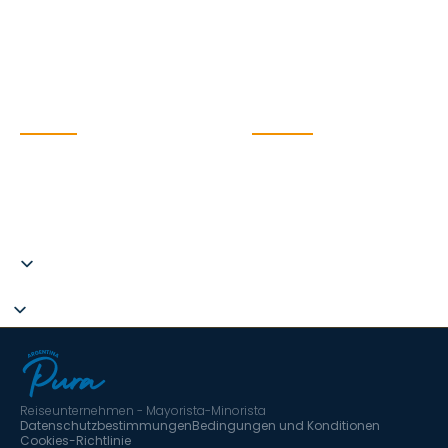
Salta
Nachhaltigkeit
Patagonien
Thematisches Reisen
Antarktis
Reiseführer
Blog
KONTAKT
SOZIALES
Argentina Pura SL. CIF
B67787275
C.I.AN 297593-3
hola@argentinapura.com
+34 951 637 702
Reiseunternehmen - Mayorista-Minorista
Datenschutzbestimmungen
Bedingungen und Konditionen
Cookies-Richtlinie