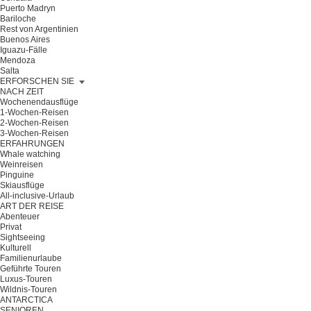
Puerto Madryn
Bariloche
Rest von Argentinien
Buenos Aires
Iguazu-Fälle
Mendoza
Salta
ERFORSCHEN SIE
NACH ZEIT
Wochenendausflüge
1-Wochen-Reisen
2-Wochen-Reisen
3-Wochen-Reisen
ERFAHRUNGEN
Whale watching
Weinreisen
Pinguine
Skiausflüge
All-inclusive-Urlaub
ART DER REISE
Abenteuer
Privat
Sightseeing
Kulturell
Familienurlaube
Geführte Touren
Luxus-Touren
Wildnis-Touren
ANTARCTICA
SENIOREN