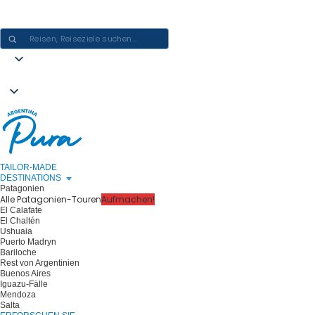
ARGENTINIEN-ERLEBNISSE GESTALTEN - EINE REISE NACH DER
ANDEREN
TAILOR-MADE
DESTINATIONS
Patagonien
Alle Patagonien-Touren
Aufmachen!
El Calafate
El Chaltén
Ushuaia
Puerto Madryn
Bariloche
Rest von Argentinien
Buenos Aires
Iguazu-Fälle
Mendoza
Salta