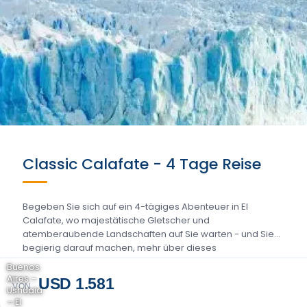
Classic Calafate - 4 Tage Reise
Begeben Sie sich auf ein 4-tägiges Abenteuer in El
Calafate, wo majestätische Gletscher und
atemberaubende Landschaften auf Sie warten - und Sie
begierig darauf machen, mehr über dieses
atemberaubende patagonische Paradies zu erfahren....
Buenos
Aires –
USD 1.581
VON
Ushuaia
– El