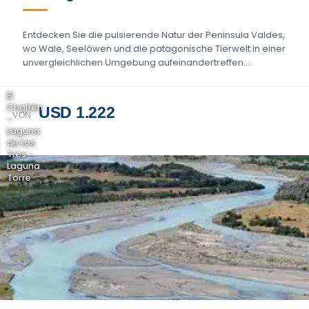
Entdecken Sie die pulsierende Natur der Peninsula Valdes,
wo Wale, Seelöwen und die patagonische Tierwelt in einer
unvergleichlichen Umgebung aufeinandertreffen....
El
Chaltén
USD 1.222
VON
-
Laguna
de Los
Tres -
Laguna
Torre