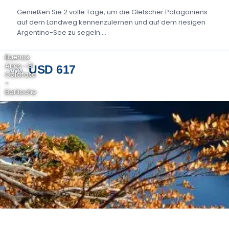
Genießen Sie 2 volle Tage, um die Gletscher Patagoniens
auf dem Landweg kennenzulernen und auf dem riesigen
Argentino-See zu segeln....
Buenos
Aires - El
USD 617
VON
Calafate
-
Bariloche