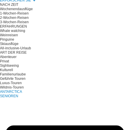
ERFORSCHEN SIE
NACH ZEIT
Wochenendausflüge
1-Wochen-Reisen
2-Wochen-Reisen
3-Wochen-Reisen
ERFAHRUNGEN
Whale watching
Weinreisen
Pinguine
Skiausflüge
All-inclusive-Urlaub
ART DER REISE
Abenteuer
Privat
Sightseeing
Kulturell
Familienurlaube
Geführte Touren
Luxus-Touren
Wildnis-Touren
ANTARCTICA
SENIOREN