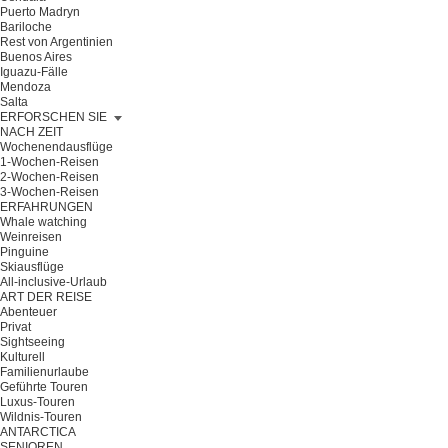
Puerto Madryn
Bariloche
Rest von Argentinien
Buenos Aires
Iguazu-Fälle
Mendoza
Salta
ERFORSCHEN SIE
NACH ZEIT
Wochenendausflüge
1-Wochen-Reisen
2-Wochen-Reisen
3-Wochen-Reisen
ERFAHRUNGEN
Whale watching
Weinreisen
Pinguine
Skiausflüge
All-inclusive-Urlaub
ART DER REISE
Abenteuer
Privat
Sightseeing
Kulturell
Familienurlaube
Geführte Touren
Luxus-Touren
Wildnis-Touren
ANTARCTICA
SENIOREN