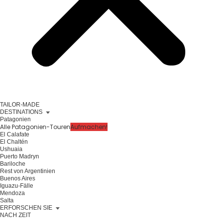
TAILOR-MADE
DESTINATIONS
Patagonien
Alle Patagonien-Touren
Aufmachen!
El Calafate
El Chaltén
Ushuaia
Puerto Madryn
Bariloche
Rest von Argentinien
Buenos Aires
Iguazu-Fälle
Mendoza
Salta
ERFORSCHEN SIE
NACH ZEIT