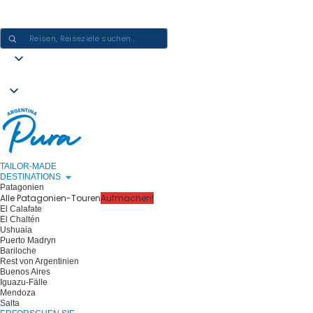
ARGENTINIEN-ERLEBNISSE GESTALTEN - EINE REISE NACH DER
ANDEREN
TAILOR-MADE
DESTINATIONS
Patagonien
Alle Patagonien-Touren
Aufmachen!
El Calafate
El Chaltén
Ushuaia
Puerto Madryn
Bariloche
Rest von Argentinien
Buenos Aires
Iguazu-Fälle
Mendoza
Salta