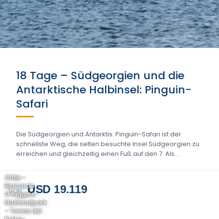
18 Tage – Südgeorgien und die
Antarktische Halbinsel: Pinguin-
Safari
Die Südgeorgien und Antarktis: Pinguin-Safari ist der
schnellste Weg, die selten besuchte Insel Südgeorgien zu
erreichen und gleichzeitig einen Fuß auf den 7. Als...
Chile -
Bernardo
USD 19.119
VON
O'Higgins-
Nationalpark
- Torres del
Paine-