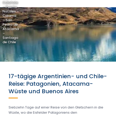
Calafate
– Puerto
Natales –
Calama
– San
Pedro de
Atacama
–
Santiago
de Chile
17-tägige Argentinien- und Chile-
Reise: Patagonien, Atacama-
Wüste und Buenos Aires
Siebzehn Tage auf einer Reise von den Gletschern in die
Wüste, wo die Eisfelder Patagoniens den