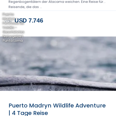
Regenbogentälern der Atacama weichen. Eine Reise für
Reisende, die das …
Puerto
Madryn -
USD 7.746
VON
Península de
Valdés -
Geschütztes
Naturgebiet
Punta Loma
Puerto Madryn Wildlife Adventure
| 4 Tage Reise