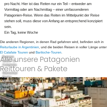
pro Nacht. Hier ist das Reiten nur ein Teil – entweder am
Vormittag oder am Nachmittag – einer umfassenderen
Patagonien-Reise. Wenn das Reiten im Mittelpunkt der Reise
stehen soll, muss diese von Anfang an entsprechend konzipiert
sein.
Ein Tag, keine Woche
Die anderen Regionen, in denen Rad gefahren wird, befinden sich in
Reiturlaube in Argentinien
, und die beiden Reisen in voller Länge unter
El Calafate Touren
und
Bariloche-Touren
.
Alle unsere Patagonien
Buenos
Aires - El
Calafate
Reittouren & Pakete
-
Gletscher
Perito
Moreno -
Iguazu-
Fälle