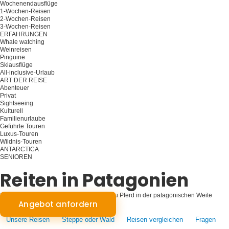
Wochenendausflüge
1-Wochen-Reisen
2-Wochen-Reisen
3-Wochen-Reisen
ERFAHRUNGEN
Whale watching
Weinreisen
Pinguine
Skiausflüge
All-inclusive-Urlaub
ART DER REISE
Abenteuer
Privat
Sightseeing
Kulturell
Familienurlaube
Geführte Touren
Luxus-Touren
Wildnis-Touren
ANTARCTICA
SENIOREN
Planen Sie Ihre Reise
Reiten in Patagonien
Im Galopp durch die Wildnis: Abenteuer zu Pferd in der patagonischen Weite
Angebot anfordern
Unsere Reisen
Steppe oder Wald
Reisen vergleichen
Fragen