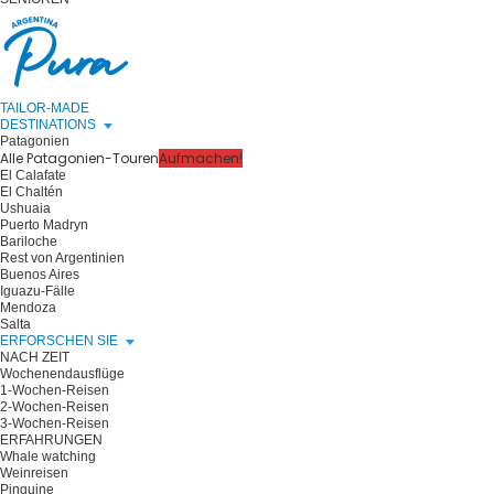
TAILOR-MADE
DESTINATIONS
Patagonien
Alle Patagonien-Touren
Aufmachen!
El Calafate
El Chaltén
Ushuaia
Puerto Madryn
Bariloche
Rest von Argentinien
Buenos Aires
Iguazu-Fälle
Mendoza
Salta
ERFORSCHEN SIE
NACH ZEIT
Wochenendausflüge
1-Wochen-Reisen
2-Wochen-Reisen
3-Wochen-Reisen
ERFAHRUNGEN
Whale watching
Weinreisen
Pinguine