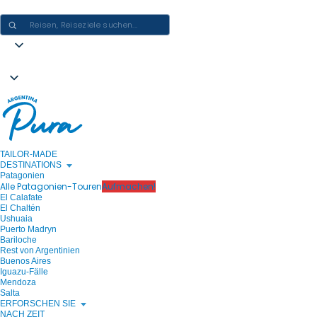
ARGENTINIEN-ERLEBNISSE GESTALTEN - EINE REISE NACH DER AN
TAILOR-MADE
DESTINATIONS
Patagonien
Alle Patagonien-Touren
Aufmachen!
El Calafate
El Chaltén
Ushuaia
Puerto Madryn
Bariloche
Rest von Argentinien
Buenos Aires
Iguazu-Fälle
Mendoza
Salta
ERFORSCHEN SIE
NACH ZEIT