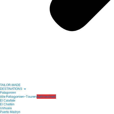
TAILOR-MADE
DESTINATIONS
Patagonien
Alle Patagonien-Touren
Aufmachen!
El Calafate
El Chaltén
Ushuaia
Puerto Madryn