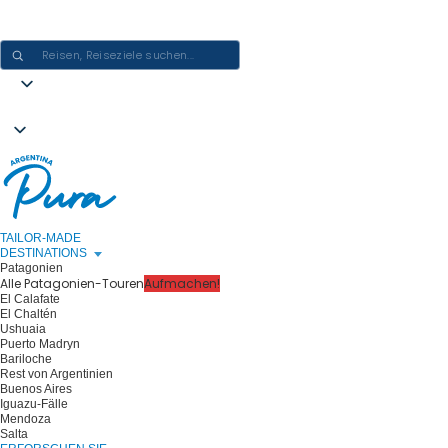
ARGENTINIEN-ERLEBNISSE GESTALTEN - EINE REISE NACH DER
ANDEREN
TAILOR-MADE
DESTINATIONS
Patagonien
Alle Patagonien-Touren
Aufmachen!
El Calafate
El Chaltén
Ushuaia
Puerto Madryn
Bariloche
Rest von Argentinien
Buenos Aires
Iguazu-Fälle
Mendoza
Salta