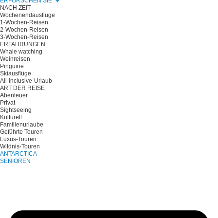
ERFORSCHEN SIE
NACH ZEIT
Wochenendausflüge
1-Wochen-Reisen
2-Wochen-Reisen
3-Wochen-Reisen
ERFAHRUNGEN
Whale watching
Weinreisen
Pinguine
Skiausflüge
All-inclusive-Urlaub
ART DER REISE
Abenteuer
Privat
Sightseeing
Kulturell
Familienurlaube
Geführte Touren
Luxus-Touren
Wildnis-Touren
ANTARCTICA
SENIOREN