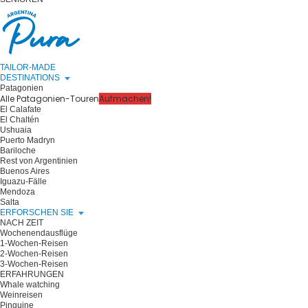
TAILOR-MADE
DESTINATIONS
Patagonien
Alle Patagonien-Touren
Aufmachen!
El Calafate
El Chaltén
Ushuaia
Puerto Madryn
Bariloche
Rest von Argentinien
Buenos Aires
Iguazu-Fälle
Mendoza
Salta
ERFORSCHEN SIE
NACH ZEIT
Wochenendausflüge
1-Wochen-Reisen
2-Wochen-Reisen
3-Wochen-Reisen
ERFAHRUNGEN
Whale watching
Weinreisen
Pinguine