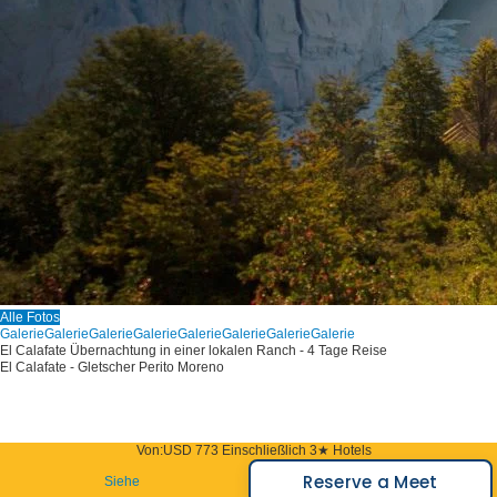
Alle Fotos
Galerie
Galerie
Galerie
Galerie
Galerie
Galerie
Galerie
Galerie
El Calafate Übernachtung in einer lokalen Ranch - 4 Tage Reise
El Calafate - Gletscher Perito Moreno
Von:
USD 773
Einschließlich 3★ Hotels
Reserve a Meet
Siehe