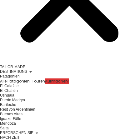
TAILOR-MADE
DESTINATIONS
Patagonien
Alle Patagonien-Touren
Aufmachen!
El Calafate
El Chaltén
Ushuaia
Puerto Madryn
Bariloche
Rest von Argentinien
Buenos Aires
Iguazu-Fälle
Mendoza
Salta
ERFORSCHEN SIE
NACH ZEIT