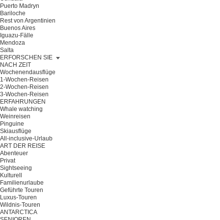
Puerto Madryn
Bariloche
Rest von Argentinien
Buenos Aires
Iguazu-Fälle
Mendoza
Salta
ERFORSCHEN SIE
NACH ZEIT
Wochenendausflüge
1-Wochen-Reisen
2-Wochen-Reisen
3-Wochen-Reisen
ERFAHRUNGEN
Whale watching
Weinreisen
Pinguine
Skiausflüge
All-inclusive-Urlaub
ART DER REISE
Abenteuer
Privat
Sightseeing
Kulturell
Familienurlaube
Geführte Touren
Luxus-Touren
Wildnis-Touren
ANTARCTICA
SENIOREN