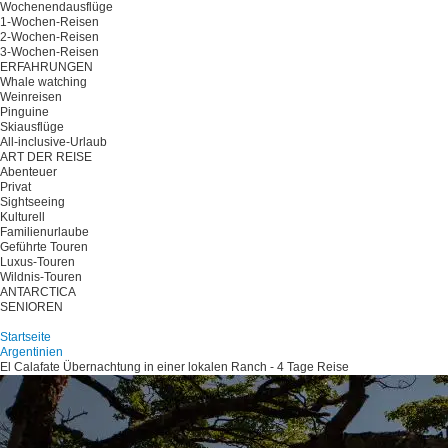
Wochenendausflüge
1-Wochen-Reisen
2-Wochen-Reisen
3-Wochen-Reisen
ERFAHRUNGEN
Whale watching
Weinreisen
Pinguine
Skiausflüge
All-inclusive-Urlaub
ART DER REISE
Abenteuer
Privat
Sightseeing
Kulturell
Familienurlaube
Geführte Touren
Luxus-Touren
Wildnis-Touren
ANTARCTICA
SENIOREN
Planen Sie Ihre Reise
Startseite
Argentinien
El Calafate Übernachtung in einer lokalen Ranch - 4 Tage Reise