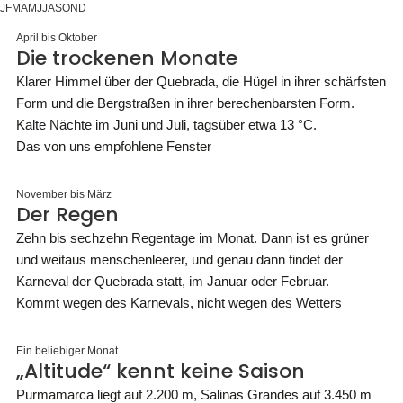
J
F
M
A
M
J
J
A
S
O
N
D
April bis Oktober
Die trockenen Monate
Klarer Himmel über der Quebrada, die Hügel in ihrer schärfsten
Form und die Bergstraßen in ihrer berechenbarsten Form.
Kalte Nächte im Juni und Juli, tagsüber etwa 13 °C.
Das von uns empfohlene Fenster
November bis März
Der Regen
Zehn bis sechzehn Regentage im Monat. Dann ist es grüner
und weitaus menschenleerer, und genau dann findet der
Karneval der Quebrada statt, im Januar oder Februar.
Kommt wegen des Karnevals, nicht wegen des Wetters
Ein beliebiger Monat
„Altitude“ kennt keine Saison
Purmamarca liegt auf 2.200 m, Salinas Grandes auf 3.450 m