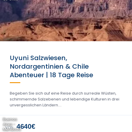
Uyuni Salzwiesen,
Nordargentinien & Chile
Abenteuer | 18 Tage Reise
Begeben Sie sich auf eine Reise durch surreale Wüsten,
schimmernde Salzebenen und lebendige Kulturen in drei
unvergesslichen Ländern....
Buenos
Aires -
4640€
VON
Mendoza