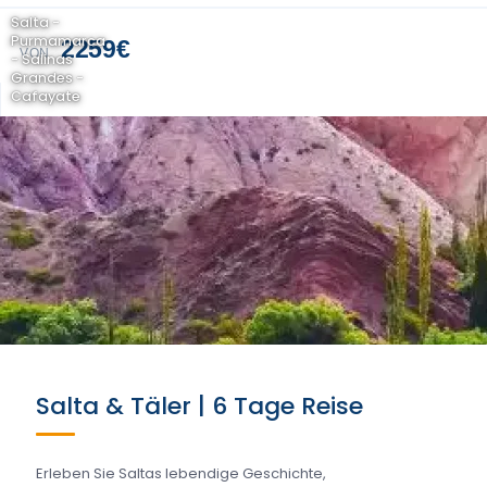
Salta -
Purmamarca
2259€
VON
- Salinas
Grandes -
Cafayate
Salta & Täler | 6 Tage Reise
Erleben Sie Saltas lebendige Geschichte,