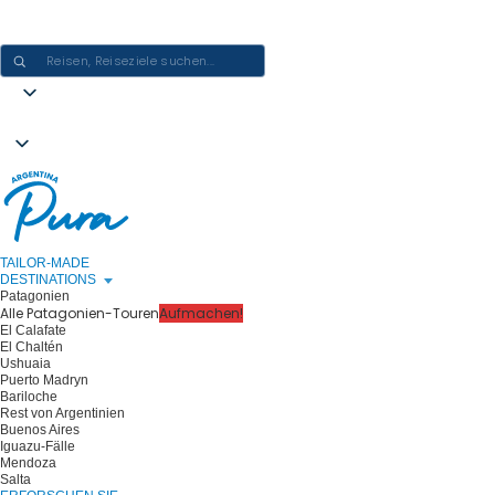
ARGENTINIEN-ERLEBNISSE GESTALTEN - EINE REISE NACH DER
ANDEREN
TAILOR-MADE
DESTINATIONS
Patagonien
Alle Patagonien-Touren
Aufmachen!
El Calafate
El Chaltén
Ushuaia
Puerto Madryn
Bariloche
Rest von Argentinien
Buenos Aires
Iguazu-Fälle
Mendoza
Salta