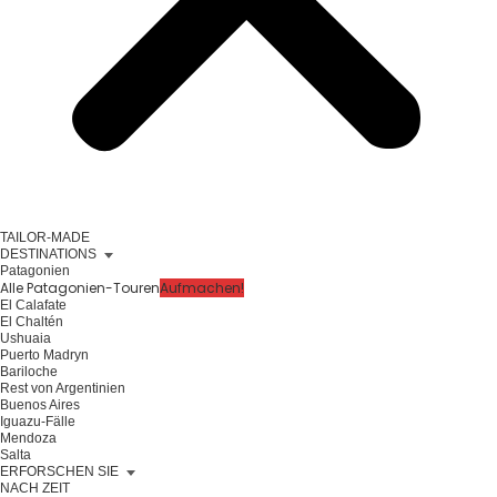
TAILOR-MADE
DESTINATIONS
Patagonien
Alle Patagonien-Touren
Aufmachen!
El Calafate
El Chaltén
Ushuaia
Puerto Madryn
Bariloche
Rest von Argentinien
Buenos Aires
Iguazu-Fälle
Mendoza
Salta
ERFORSCHEN SIE
NACH ZEIT