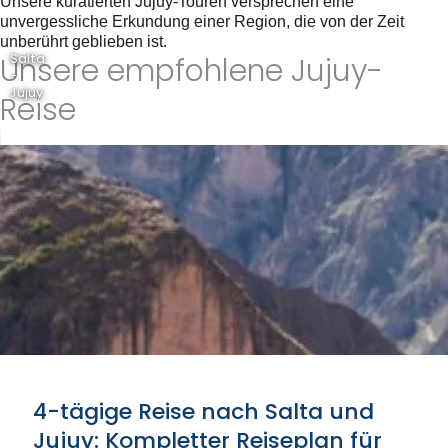
Unsere kuratierten Jujuy-Touren versprechen eine
unvergessliche Erkundung einer Region, die von der Zeit
unberührt geblieben ist.
Unsere empfohlene Jujuy-
Salta
-
Jujuy
Reise
4-tägige Reise nach Salta und
Jujuy: Kompletter Reiseplan für