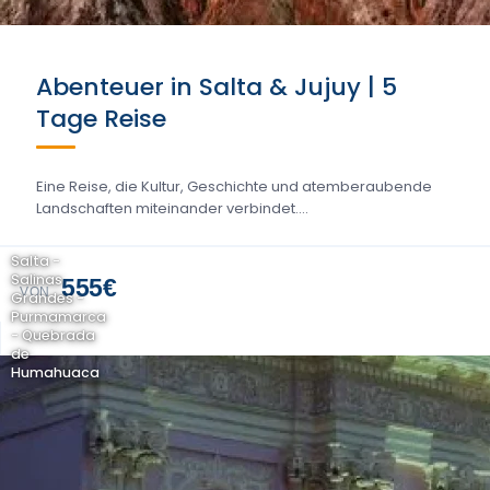
Abenteuer in Salta & Jujuy | 5
Tage Reise
Eine Reise, die Kultur, Geschichte und atemberaubende
Landschaften miteinander verbindet....
Salta -
Salinas
555€
VON
Grandes -
Purmamarca
- Quebrada
de
Humahuaca