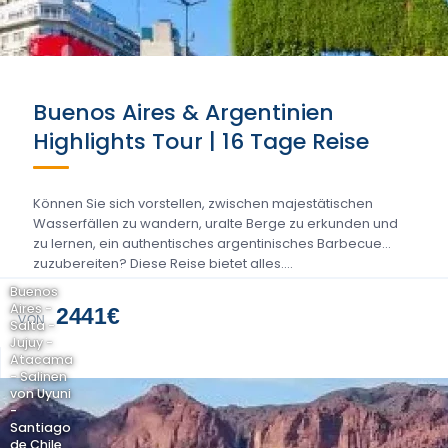
Buenos Aires & Argentinien
Highlights Tour | 16 Tage Reise
Können Sie sich vorstellen, zwischen majestätischen
Wasserfällen zu wandern, uralte Berge zu erkunden und
zu lernen, ein authentisches argentinisches Barbecue
zuzubereiten? Diese Reise bietet alles....
Buenos
Aires -
2441€
VON
Salta -
Jujuy -
Atacama
- Salinen
von Uyuni
-
Santiago
de Chile