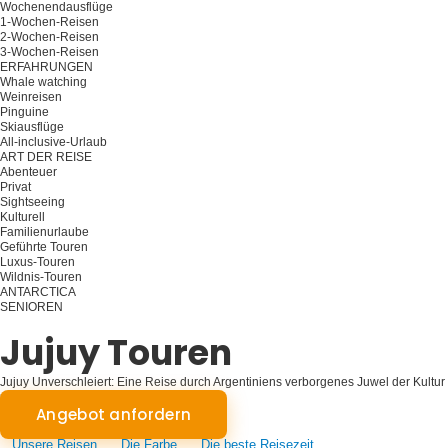
Wochenendausflüge
1-Wochen-Reisen
2-Wochen-Reisen
3-Wochen-Reisen
ERFAHRUNGEN
Whale watching
Weinreisen
Pinguine
Skiausflüge
All-inclusive-Urlaub
ART DER REISE
Abenteuer
Privat
Sightseeing
Kulturell
Familienurlaube
Geführte Touren
Luxus-Touren
Wildnis-Touren
ANTARCTICA
SENIOREN
Planen Sie Ihre Reise
Jujuy Touren
Jujuy Unverschleiert: Eine Reise durch Argentiniens verborgenes Juwel der Kultur
und Natur
Angebot anfordern
Unsere Reisen
Die Farbe
Die beste Reisezeit