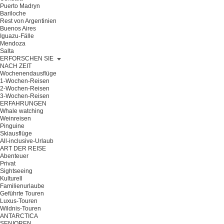
Puerto Madryn
Bariloche
Rest von Argentinien
Buenos Aires
Iguazu-Fälle
Mendoza
Salta
ERFORSCHEN SIE
NACH ZEIT
Wochenendausflüge
1-Wochen-Reisen
2-Wochen-Reisen
3-Wochen-Reisen
ERFAHRUNGEN
Whale watching
Weinreisen
Pinguine
Skiausflüge
All-inclusive-Urlaub
ART DER REISE
Abenteuer
Privat
Sightseeing
Kulturell
Familienurlaube
Geführte Touren
Luxus-Touren
Wildnis-Touren
ANTARCTICA
SENIOREN