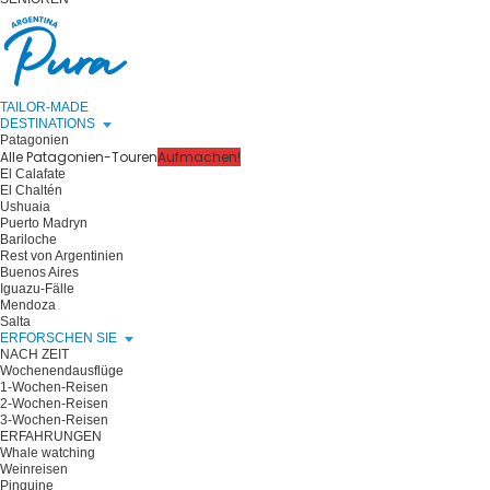
TAILOR-MADE
DESTINATIONS
Patagonien
Alle Patagonien-Touren
Aufmachen!
El Calafate
El Chaltén
Ushuaia
Puerto Madryn
Bariloche
Rest von Argentinien
Buenos Aires
Iguazu-Fälle
Mendoza
Salta
ERFORSCHEN SIE
NACH ZEIT
Wochenendausflüge
1-Wochen-Reisen
2-Wochen-Reisen
3-Wochen-Reisen
ERFAHRUNGEN
Whale watching
Weinreisen
Pinguine