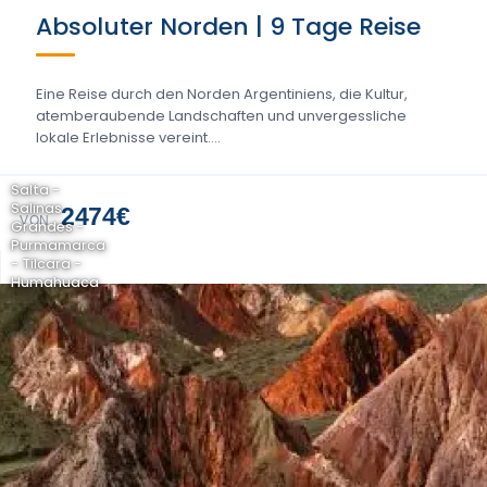
Absoluter Norden | 9 Tage Reise
Eine Reise durch den Norden Argentiniens, die Kultur,
atemberaubende Landschaften und unvergessliche
lokale Erlebnisse vereint....
Salta -
Salinas
2474€
VON
Grandes -
Purmamarca
- Tilcara -
Humahuaca