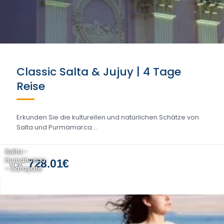
Classic Salta & Jujuy | 4 Tage
Reise
Erkunden Sie die kulturellen und natürlichen Schätze von
Salta und Purmamarca....
Salta -
Humahuaca
728.01€
VON
- Cafayate