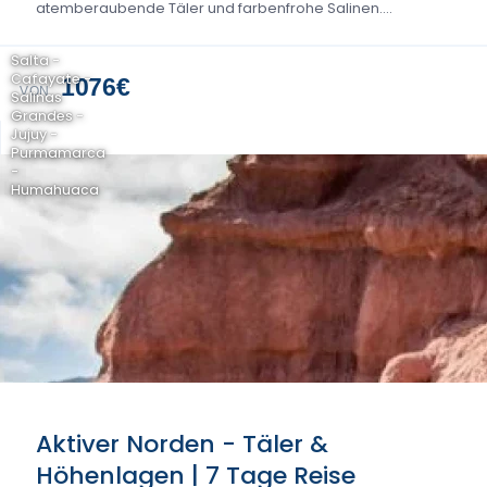
atemberaubende Täler und farbenfrohe Salinen....
Salta -
Cafayate -
1076€
VON
Salinas
Grandes -
Jujuy -
Purmamarca
-
Humahuaca
Aktiver Norden - Täler &
Höhenlagen | 7 Tage Reise