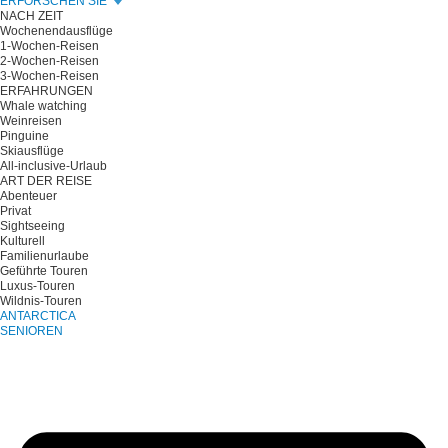
ERFORSCHEN SIE
NACH ZEIT
Wochenendausflüge
1-Wochen-Reisen
2-Wochen-Reisen
3-Wochen-Reisen
ERFAHRUNGEN
Whale watching
Weinreisen
Pinguine
Skiausflüge
All-inclusive-Urlaub
ART DER REISE
Abenteuer
Privat
Sightseeing
Kulturell
Familienurlaube
Geführte Touren
Luxus-Touren
Wildnis-Touren
ANTARCTICA
SENIOREN