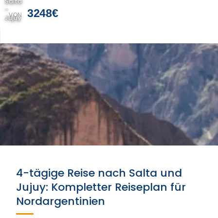
Salta
-
3248€
VON
Jujuy
4-tägige Reise nach Salta und
Jujuy: Kompletter Reiseplan für
Nordargentinien