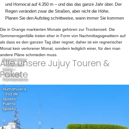
und Hornocal auf 4.350 m – und das das ganze Jahr über. Der
Regen verändert zwar die Straßen, aber nicht die Höhe.
Planen Sie den Aufstieg schrittweise, wann immer Sie kommen
Die in Orange markierten Monate gehören zur Trockenzeit. Die
Sommerregenfälle treten eher in Form von Nachmittagsgewittern auf
als dass es den ganzen Tag über regnet; daher ist ein regnerischer
Monat kein verlorener Monat, sondern lediglich einer, für den man
andere Pläne schmieden muss.
Alle unsere Jujuy Touren &
Buenos Aires
- Bariloche -
Salta -
Pakete
Cafayate -
Purmamarca
-
Humahuaca
- Foz de
Iguazú -
Puerto
Iguazú