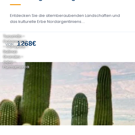
Entdecken Sie die atemberaubenden Landschaften und
das kulturelle Erbe Nordargentiniens....
Tucumán -
Catamarca
1268€
VON
- Cafayate -
Salinas
Grandes -
Jujuy -
Purmamarca