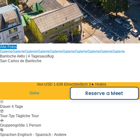
Alle Fotos
Galerie
Galerie
Galerie
Galerie
Galerie
Galerie
Galerie
Galerie
Galerie
Galerie
Bariloche Aktiv | 4 Tagesausflug
San Carlos de Bariloche
Von:
USD 1.636
Einschließlich 3★ Hotels
Reserve a Meet
Siehe
Dauer
4 Tage
Tour-Typ
Tägliche Tour
Gruppengröße
1 Person
Sprachen
Englisch - Spanisch - Andere