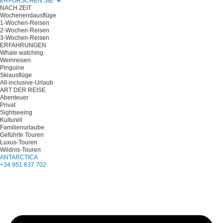
ERFORSCHEN SIE
NACH ZEIT
Wochenendausflüge
1-Wochen-Reisen
2-Wochen-Reisen
3-Wochen-Reisen
ERFAHRUNGEN
Whale watching
Weinreisen
Pinguine
Skiausflüge
All-inclusive-Urlaub
ART DER REISE
Abenteuer
Privat
Sightseeing
Kulturell
Familienurlaube
Geführte Touren
Luxus-Touren
Wildnis-Touren
ANTARCTICA
+34 951 637 702