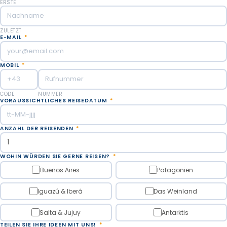
ERSTE
ZULETZT
E-MAIL
*
MOBIL
*
CODE
NUMMER
VORAUSSICHTLICHES REISEDATUM
*
ANZAHL DER REISENDEN
*
WOHIN WÜRDEN SIE GERNE REISEN?
*
Buenos Aires
Patagonien
Iguazú & Iberá
Das Weinland
Salta & Jujuy
Antarktis
TEILEN SIE IHRE IDEEN MIT UNS!
*