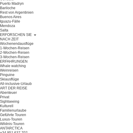
Puerto Madryn
Bariloche
Rest von Argentinien
Buenos Aires
Iguazu-Fälle
Mendoza
Salta
ERFORSCHEN SIE
NACH ZEIT
Wochenendausflüge
1-Wochen-Reisen
2-Wochen-Reisen
3-Wochen-Reisen
ERFAHRUNGEN
Whale watching
Weinreisen
Pinguine
Skiausflüge
All-inclusive-Urlaub
ART DER REISE
Abenteuer
Privat
Sightseeing
Kulturell
Familienurlaube
Geführte Touren
Luxus-Touren
Wildnis-Touren
ANTARCTICA
+34 951 637 702