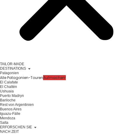
TAILOR-MADE
DESTINATIONS
Patagonien
Alle Patagonien-Touren
Aufmachen!
El Calafate
El Chaltén
Ushuaia
Puerto Madryn
Bariloche
Rest von Argentinien
Buenos Aires
Iguazu-Fälle
Mendoza
Salta
ERFORSCHEN SIE
NACH ZEIT