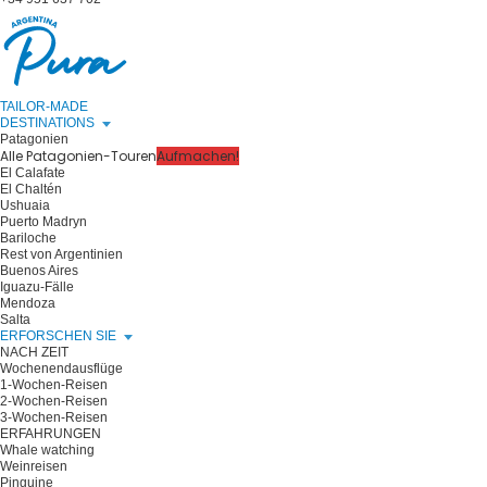
TAILOR-MADE
DESTINATIONS
Patagonien
Alle Patagonien-Touren
Aufmachen!
El Calafate
El Chaltén
Ushuaia
Puerto Madryn
Bariloche
Rest von Argentinien
Buenos Aires
Iguazu-Fälle
Mendoza
Salta
ERFORSCHEN SIE
NACH ZEIT
Wochenendausflüge
1-Wochen-Reisen
2-Wochen-Reisen
3-Wochen-Reisen
ERFAHRUNGEN
Whale watching
Weinreisen
Pinguine