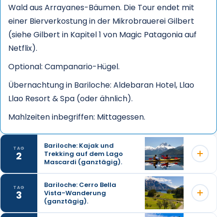
Wald aus Arrayanes-Bäumen. Die Tour endet mit
einer Bierverkostung in der Mikrobrauerei Gilbert
(siehe Gilbert in Kapitel 1 von Magic Patagonia auf
Netflix).
Optional: Campanario-Hügel.
Übernachtung in Bariloche: Aldebaran Hotel, Llao
Llao Resort & Spa (oder ähnlich).
Mahlzeiten inbegriffen: Mittagessen.
Bariloche: Kajak und
TAG
2
Trekking auf dem Lago
Mascardi (ganztägig).
Bariloche: Cerro Bella
TAG
3
Vista-Wanderung
Dies ist ein sehr kompletter Ausflug, der Kajakfahren
(ganztägig).
an der Küste und Wandern im Nahuel-Huapi-