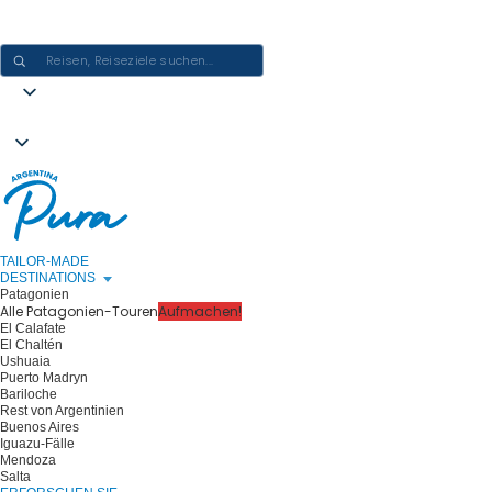
ARGENTINIEN-ERLEBNISSE GESTALTEN - EINE REISE NACH DER
ANDEREN
TAILOR-MADE
DESTINATIONS
Patagonien
Alle Patagonien-Touren
Aufmachen!
El Calafate
El Chaltén
Ushuaia
Puerto Madryn
Bariloche
Rest von Argentinien
Buenos Aires
Iguazu-Fälle
Mendoza
Salta