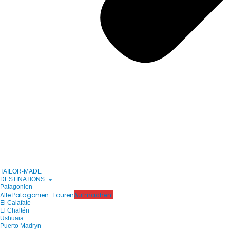
TAILOR-MADE
DESTINATIONS
Patagonien
Alle Patagonien-Touren
Aufmachen!
El Calafate
El Chaltén
Ushuaia
Puerto Madryn