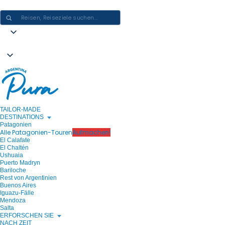
ARGENTINIEN-ERLEBNISSE GESTALTEN - EINE REISE NACH DER AN
TAILOR-MADE
DESTINATIONS
Patagonien
Alle Patagonien-Touren
Aufmachen!
El Calafate
El Chaltén
Ushuaia
Puerto Madryn
Bariloche
Rest von Argentinien
Buenos Aires
Iguazu-Fälle
Mendoza
Salta
ERFORSCHEN SIE
NACH ZEIT