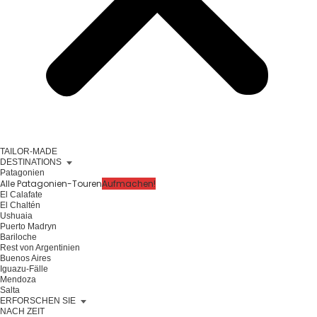
TAILOR-MADE
DESTINATIONS
Patagonien
Alle Patagonien-Touren
Aufmachen!
El Calafate
El Chaltén
Ushuaia
Puerto Madryn
Bariloche
Rest von Argentinien
Buenos Aires
Iguazu-Fälle
Mendoza
Salta
ERFORSCHEN SIE
NACH ZEIT