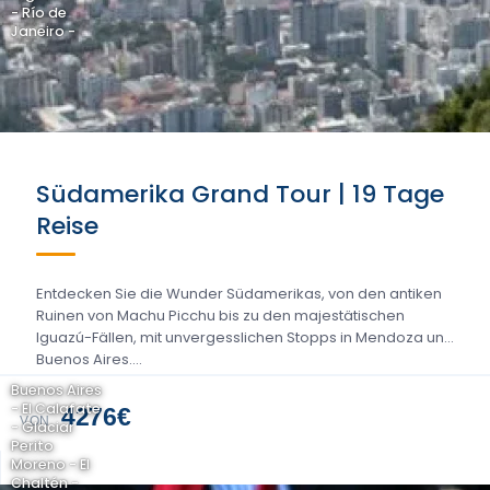
- Río de
Janeiro -
Südamerika Grand Tour | 19 Tage
Reise
Entdecken Sie die Wunder Südamerikas, von den antiken
Ruinen von Machu Picchu bis zu den majestätischen
Iguazú-Fällen, mit unvergesslichen Stopps in Mendoza und
Buenos Aires....
Buenos Aires
- El Calafate
4276€
VON
- Glaciar
Perito
Moreno - El
Chaltén -