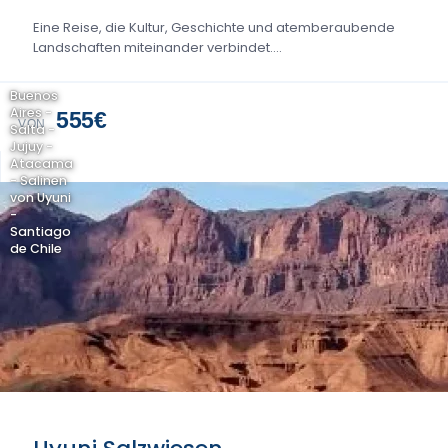
Eine Reise, die Kultur, Geschichte und atemberaubende
Landschaften miteinander verbindet....
Buenos
Aires -
555€
VON
Salta -
Jujuy -
Atacama
- Salinen
von Uyuni
-
Santiago
de Chile