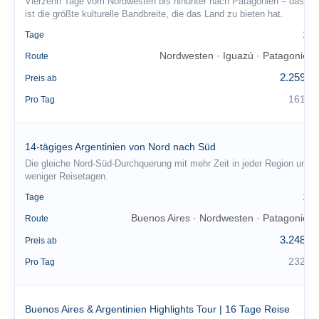
Vierzehn Tage vom Nordwesten bis hinunter nach Patagonien – das
ist die größte kulturelle Bandbreite, die das Land zu bieten hat.
14
Tage
Nordwesten · Iguazú · Patagonien
Route
2.259 €
Preis ab
161 €
Pro Tag
14-tägiges Argentinien von Nord nach Süd
Die gleiche Nord-Süd-Durchquerung mit mehr Zeit in jeder Region und
weniger Reisetagen.
14
Tage
Buenos Aires · Nordwesten · Patagonien
Route
3.248 €
Preis ab
232 €
Pro Tag
Buenos Aires & Argentinien Highlights Tour | 16 Tage Reise