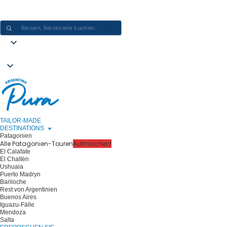
ARGENTINIEN-ERLEBNISSE GESTALTEN - EINE REISE NACH DER
ANDEREN
TAILOR-MADE
DESTINATIONS
Patagonien
Alle Patagonien-Touren
Aufmachen!
El Calafate
El Chaltén
Ushuaia
Puerto Madryn
Bariloche
Rest von Argentinien
Buenos Aires
Iguazu-Fälle
Mendoza
Salta