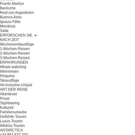
Puerto Madryn
Bariloche
Rest von Argentinien
Buenos Aires
Iguazu-Fälle
Mendoza
Salta
ERFORSCHEN SIE
NACH ZEIT
Wochenendausflüge
1-Wochen-Reisen
2-Wochen-Reisen
3-Wochen-Reisen
ERFAHRUNGEN
Whale watching
Weinreisen
Pinguine
Skiausflüge
All-inclusive-Urlaub
ART DER REISE
Abenteuer
Privat
Sightseeing
Kulturell
Familienurlaube
Geführte Touren
Luxus-Touren
Wildnis-Touren
ANTARCTICA
+34 951 637 702