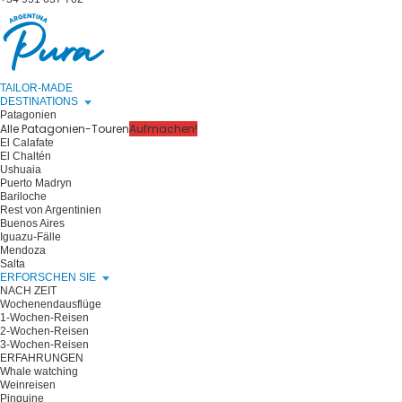
TAILOR-MADE
DESTINATIONS
Patagonien
Alle Patagonien-Touren
Aufmachen!
El Calafate
El Chaltén
Ushuaia
Puerto Madryn
Bariloche
Rest von Argentinien
Buenos Aires
Iguazu-Fälle
Mendoza
Salta
ERFORSCHEN SIE
NACH ZEIT
Wochenendausflüge
1-Wochen-Reisen
2-Wochen-Reisen
3-Wochen-Reisen
ERFAHRUNGEN
Whale watching
Weinreisen
Pinguine