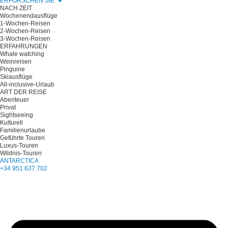
ERFORSCHEN SIE
NACH ZEIT
Wochenendausflüge
1-Wochen-Reisen
2-Wochen-Reisen
3-Wochen-Reisen
ERFAHRUNGEN
Whale watching
Weinreisen
Pinguine
Skiausflüge
All-inclusive-Urlaub
ART DER REISE
Abenteuer
Privat
Sightseeing
Kulturell
Familienurlaube
Geführte Touren
Luxus-Touren
Wildnis-Touren
ANTARCTICA
+34 951 637 702