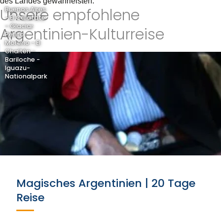
des Landes gewährleisten.
Unsere empfohlene
Buenos Aires
- El Calafate
- Glaciar
Argentinien-Kulturreise
Perito
Moreno - El
Chaltén -
Bariloche -
Iguazu-
Nationalpark
Magisches Argentinien | 20 Tage
Reise