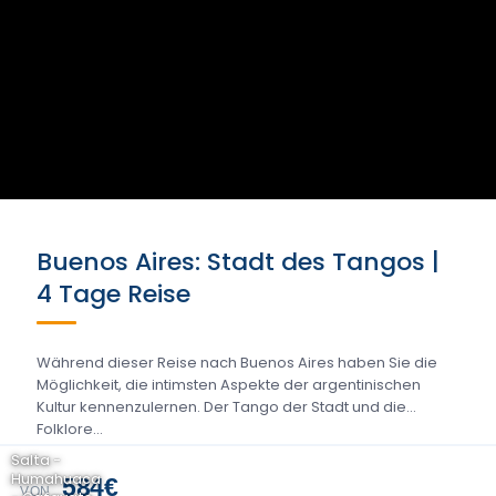
Buenos Aires: Stadt des Tangos |
4 Tage Reise
Während dieser Reise nach Buenos Aires haben Sie die
Möglichkeit, die intimsten Aspekte der argentinischen
Kultur kennenzulernen. Der Tango der Stadt und die
Folklore...
Salta -
Humahuaca
584€
VON