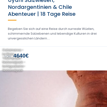
Uyuni Salzwiesen,
Nordargentinien & Chile
Abenteuer | 18 Tage Reise
Begeben Sie sich auf eine Reise durch surreale Wüsten,
schimmernde Salzebenen und lebendige Kulturen in drei
unvergesslichen Ländern....
Catamarca -
La Rioja -
4640€
VON
Talampaya-
Nationalpark -
Ischigualasto-
Nationalpark