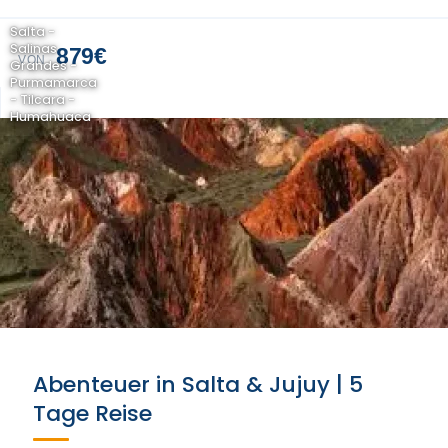
Salta -
Salinas
879€
VON
Grandes -
Purmamarca
- Tilcara -
Humahuaca
Abenteuer in Salta & Jujuy | 5
Tage Reise