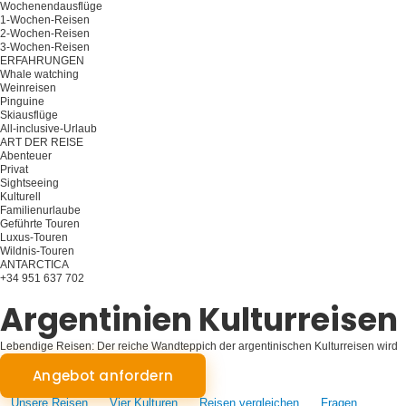
Wochenendausflüge
1-Wochen-Reisen
2-Wochen-Reisen
3-Wochen-Reisen
ERFAHRUNGEN
Whale watching
Weinreisen
Pinguine
Skiausflüge
All-inclusive-Urlaub
ART DER REISE
Abenteuer
Privat
Sightseeing
Kulturell
Familienurlaube
Geführte Touren
Luxus-Touren
Wildnis-Touren
ANTARCTICA
+34 951 637 702
Planen Sie Ihre Reise
Argentinien Kulturreisen
Lebendige Reisen: Der reiche Wandteppich der argentinischen Kulturreisen wird
enthüllt
Angebot anfordern
Unsere Reisen
Vier Kulturen
Reisen vergleichen
Fragen