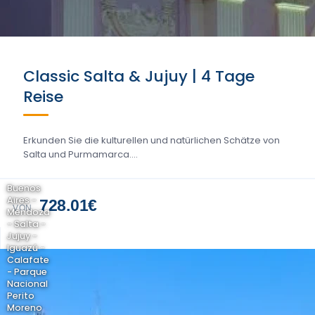
Classic Salta & Jujuy | 4 Tage
Reise
Erkunden Sie die kulturellen und natürlichen Schätze von
Salta und Purmamarca....
Buenos
Aires -
728.01€
VON
Mendoza
- Salta -
Jujuy -
Iguazú -
Calafate
- Parque
Nacional
Perito
Moreno