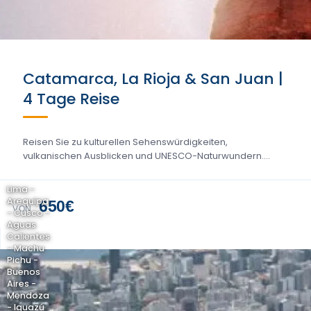
Catamarca, La Rioja & San Juan |
4 Tage Reise
Reisen Sie zu kulturellen Sehenswürdigkeiten,
vulkanischen Ausblicken und UNESCO-Naturwundern....
Lima -
Arequipa
650€
VON
- Cusco -
Aguas
Calientes
- Machu
Pichu -
Buenos
Aires -
Mendoza
- Iguazú