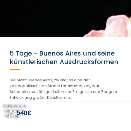
5 Tage - Buenos Aires und seine
künstlerischen Ausdrucksformen
Die Stadt Buenos Aires, zweifellos eine der
kosmopolitischsten Städte Lateinamerikas, war
Schauplatz unzähliger kultureller Ereignisse und Zeuge der
Entwicklung großer Künstler, die...
Catamarca
- Fiambalá
940€
VON
- La Rioja