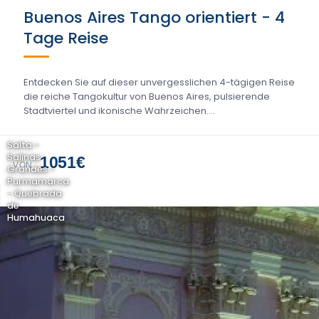
Buenos Aires Tango orientiert - 4
Tage Reise
Entdecken Sie auf dieser unvergesslichen 4-tägigen Reise
die reiche Tangokultur von Buenos Aires, pulsierende
Stadtviertel und ikonische Wahrzeichen....
Salta -
Salinas
1051€
VON
Grandes -
Purmamarca
- Quebrada
de
Humahuaca