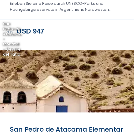
Erleben Sie eine Reise durch UNESCO-Parks und
Hochgebirgsreservate in Argentiniens Nordwesten....
San
Pedro de
USD 947
VON
Atacama
-
Mondtal
- Geysire
del Tatio
San Pedro de Atacama Elementar