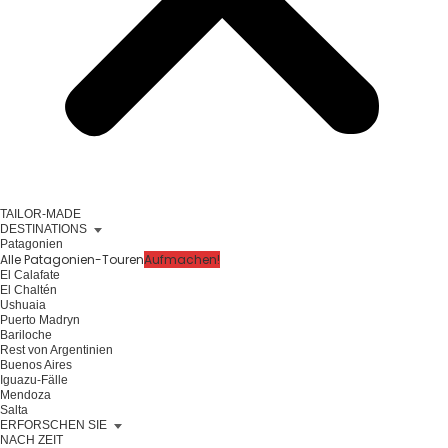
TAILOR-MADE
DESTINATIONS
Patagonien
Alle Patagonien-Touren
Aufmachen!
El Calafate
El Chaltén
Ushuaia
Puerto Madryn
Bariloche
Rest von Argentinien
Buenos Aires
Iguazu-Fälle
Mendoza
Salta
ERFORSCHEN SIE
NACH ZEIT