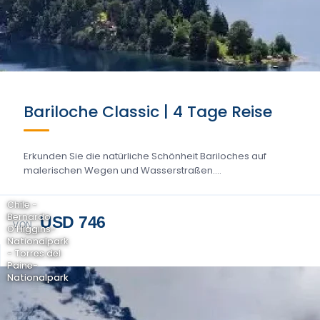
Bariloche Classic | 4 Tage Reise
Erkunden Sie die natürliche Schönheit Bariloches auf
malerischen Wegen und Wasserstraßen....
Chile -
Bernardo
USD 746
VON
O'Higgins-
Nationalpark
- Torres del
Paine-
Nationalpark