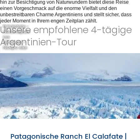
hin zur Besichtigung von Naturwundern bietet diese Reise
einen Vorgeschmack auf die enorme Vielfalt und den
unbestreitbaren Charme Argentiniens und stellt sicher, dass
jeder Moment in Ihrem engen Zeitplan zählt.
Unsere empfohlene 4-tägige
El Calafate -
Nationalpark
Los
Argentinien-Tour
Glaciares -
Nibepo Aike
Patagonische Ranch El Calafate |