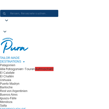
ARGENTINIEN-ERLEBNISSE GESTALTEN - EINE REISE NACH DER
ANDEREN
TAILOR-MADE
DESTINATIONS
Patagonien
Alle Patagonien-Touren
Aufmachen!
El Calafate
El Chaltén
Ushuaia
Puerto Madryn
Bariloche
Rest von Argentinien
Buenos Aires
Iguazu-Fälle
Mendoza
Salta