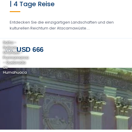
| 4 Tage Reise
Entdecken Sie die einzigartigen Landschaften und den
kulturellen Reichtum der Atacamawüste....
Salta -
Salinas
USD 666
VON
Grandes -
Purmamarca
- Quebrada
de
Humahuaca