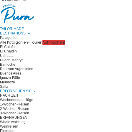
TAILOR-MADE
DESTINATIONS
Patagonien
Alle Patagonien-Touren
Aufmachen!
El Calafate
El Chaltén
Ushuaia
Puerto Madryn
Bariloche
Rest von Argentinien
Buenos Aires
Iguazu-Fälle
Mendoza
Salta
ERFORSCHEN SIE
NACH ZEIT
Wochenendausflüge
1-Wochen-Reisen
2-Wochen-Reisen
3-Wochen-Reisen
ERFAHRUNGEN
Whale watching
Weinreisen
Pinguine