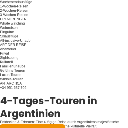
Wochenendausflüge
1-Wochen-Reisen
2-Wochen-Reisen
3-Wochen-Reisen
ERFAHRUNGEN
Whale watching
Weinreisen
Pinguine
Skiausflüge
All-inclusive-Urlaub
ART DER REISE
Abenteuer
Privat
Sightseeing
Kulturell
Familienurlaube
Geführte Touren
Luxus-Touren
Wildnis-Touren
ANTARCTICA
+34 951 637 702
Planen Sie Ihre Reise
4-Tages-Touren in
Argentinien
Entdecken & Erfreuen: Eine 4-tägige Reise durch Argentiniens majestätische
Landschaften, pulsierende Städte und reiche kulturelle Vielfalt.