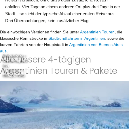
anfallen. Vier Tage an einem anderen Ort plus drei Tage in der
Stadt – so sieht der typische Ablauf einer ersten Reise aus.
Drei Übernachtungen, kein zusätzlicher Flug
Die einwöchigen Versionen finden Sie unter
Argentinien Touren
, die
klassische Rennstrecke in
Stadtrundfahrten in Argentinien
, sowie die
kurzen Fahrten von der Hauptstadt in
Argentinien von Buenos Aires
aus
.
Alle unsere 4-tägigen
El Calafate -
Nationalpark
Los
Argentinien Touren & Pakete
Glaciares -
Nibepo Aike