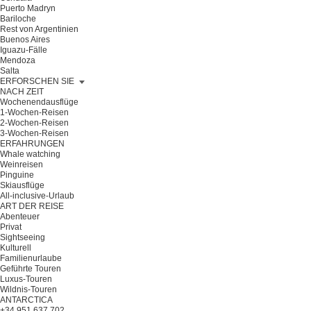
Puerto Madryn
Bariloche
Rest von Argentinien
Buenos Aires
Iguazu-Fälle
Mendoza
Salta
ERFORSCHEN SIE
NACH ZEIT
Wochenendausflüge
1-Wochen-Reisen
2-Wochen-Reisen
3-Wochen-Reisen
ERFAHRUNGEN
Whale watching
Weinreisen
Pinguine
Skiausflüge
All-inclusive-Urlaub
ART DER REISE
Abenteuer
Privat
Sightseeing
Kulturell
Familienurlaube
Geführte Touren
Luxus-Touren
Wildnis-Touren
ANTARCTICA
+34 951 637 702