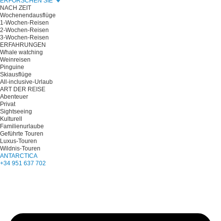
ERFORSCHEN SIE
NACH ZEIT
Wochenendausflüge
1-Wochen-Reisen
2-Wochen-Reisen
3-Wochen-Reisen
ERFAHRUNGEN
Whale watching
Weinreisen
Pinguine
Skiausflüge
All-inclusive-Urlaub
ART DER REISE
Abenteuer
Privat
Sightseeing
Kulturell
Familienurlaube
Geführte Touren
Luxus-Touren
Wildnis-Touren
ANTARCTICA
+34 951 637 702