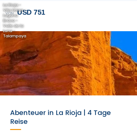
La Rioja -
Villa Union -
USD 751
VON
Laguna
Brava -
Valle de la
Luna -
Talampaya
Abenteuer in La Rioja | 4 Tage
Reise