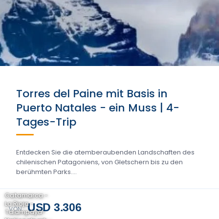
Torres del Paine mit Basis in
Puerto Natales - ein Muss | 4-
Tages-Trip
Entdecken Sie die atemberaubenden Landschaften des
chilenischen Patagoniens, von Gletschern bis zu den
berühmten Parks....
Catamarca -
La Rioja -
USD 3.306
VON
Talampaya-