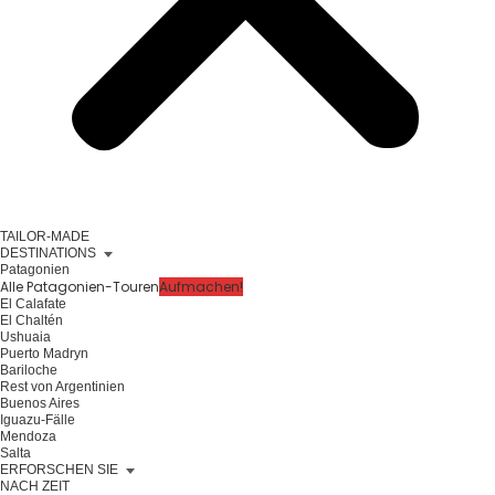
TAILOR-MADE
DESTINATIONS
Patagonien
Alle Patagonien-Touren
Aufmachen!
El Calafate
El Chaltén
Ushuaia
Puerto Madryn
Bariloche
Rest von Argentinien
Buenos Aires
Iguazu-Fälle
Mendoza
Salta
ERFORSCHEN SIE
NACH ZEIT