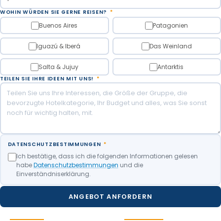
WOHIN WÜRDEN SIE GERNE REISEN?
*
Buenos Aires
Patagonien
Iguazú & Iberá
Das Weinland
Salta & Jujuy
Antarktis
TEILEN SIE IHRE IDEEN MIT UNS!
*
DATENSCHUTZBESTIMMUNGEN
*
Ich bestätige, dass ich die folgenden Informationen gelesen
habe
Datenschutzbestimmungen
und die
Einverständniserklärung.
ANGEBOT ANFORDERN
REISEZIELE
MEHR INFOS