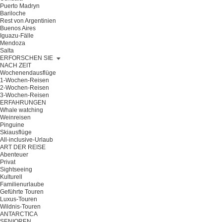
Puerto Madryn
Bariloche
Rest von Argentinien
Buenos Aires
Iguazu-Fälle
Mendoza
Salta
ERFORSCHEN SIE
NACH ZEIT
Wochenendausflüge
1-Wochen-Reisen
2-Wochen-Reisen
3-Wochen-Reisen
ERFAHRUNGEN
Whale watching
Weinreisen
Pinguine
Skiausflüge
All-inclusive-Urlaub
ART DER REISE
Abenteuer
Privat
Sightseeing
Kulturell
Familienurlaube
Geführte Touren
Luxus-Touren
Wildnis-Touren
ANTARCTICA
SENIOREN