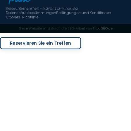
Reiseunternehmen - Mayorista-Minorista
Datenschutzbestimmungen
Bedingungen und Konditionen
Cookies-Richtlinie
Diese Website wird durch die SEO-Arbeit von
TribuGEO.de
Angebot anfordern
Reservieren Sie ein Treffen