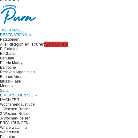
TAILOR-MADE
DESTINATIONS
Patagonien
Alle Patagonien-Touren
Aufmachen!
El Calafate
El Chaltén
Ushuaia
Puerto Madryn
Bariloche
Rest von Argentinien
Buenos Aires
Iguazu-Fälle
Mendoza
Salta
ERFORSCHEN SIE
NACH ZEIT
Wochenendausflüge
1-Wochen-Reisen
2-Wochen-Reisen
3-Wochen-Reisen
ERFAHRUNGEN
Whale watching
Weinreisen
Pinguine