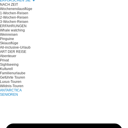
ERFORSCHEN SIE
NACH ZEIT
Wochenendausflüge
1-Wochen-Reisen
2-Wochen-Reisen
3-Wochen-Reisen
ERFAHRUNGEN
Whale watching
Weinreisen
Pinguine
Skiausflüge
All-inclusive-Urlaub
ART DER REISE
Abenteuer
Privat
Sightseeing
Kulturell
Familienurlaube
Geführte Touren
Luxus-Touren
Wildnis-Touren
ANTARCTICA
SENIOREN