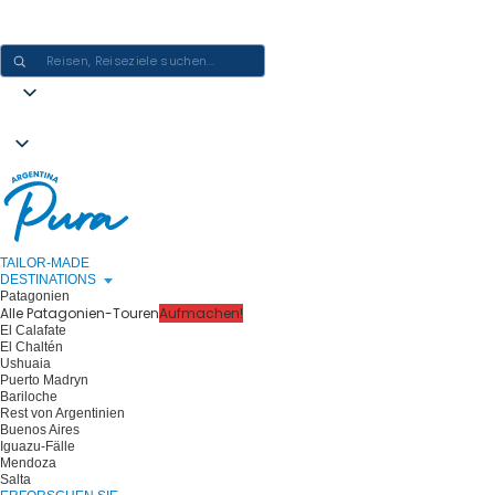
ARGENTINIEN-ERLEBNISSE GESTALTEN - EINE REISE NACH DER
ANDEREN
TAILOR-MADE
DESTINATIONS
Patagonien
Alle Patagonien-Touren
Aufmachen!
El Calafate
El Chaltén
Ushuaia
Puerto Madryn
Bariloche
Rest von Argentinien
Buenos Aires
Iguazu-Fälle
Mendoza
Salta