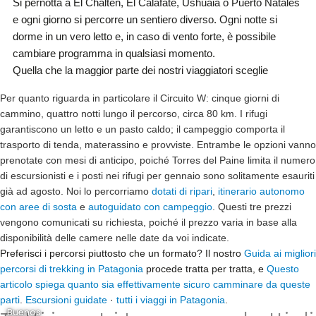
Si pernotta a El Chaltén, El Calafate, Ushuaia o Puerto Natales
e ogni giorno si percorre un sentiero diverso. Ogni notte si
dorme in un vero letto e, in caso di vento forte, è possibile
cambiare programma in qualsiasi momento.
Quella che la maggior parte dei nostri viaggiatori sceglie
Per quanto riguarda in particolare il Circuito W:
cinque giorni di
cammino, quattro notti lungo il percorso, circa 80 km. I rifugi
garantiscono un letto e un pasto caldo; il campeggio comporta il
trasporto di tenda, materassino e provviste. Entrambe le opzioni vanno
prenotate con mesi di anticipo, poiché Torres del Paine limita il numero
di escursionisti e i posti nei rifugi per gennaio sono solitamente esauriti
già ad agosto. Noi lo percorriamo
dotati di ripari
,
itinerario autonomo
con aree di sosta
e
autoguidato con campeggio
. Questi tre prezzi
vengono comunicati su richiesta, poiché il prezzo varia in base alla
disponibilità delle camere nelle date da voi indicate.
Preferisci i percorsi piuttosto che un formato? Il nostro
Guida ai migliori
percorsi di trekking in Patagonia
procede tratta per tratta, e
Questo
articolo spiega quanto sia effettivamente sicuro camminare da queste
parti
.
Escursioni guidate
·
tutti i viaggi in Patagonia
.
Buenos