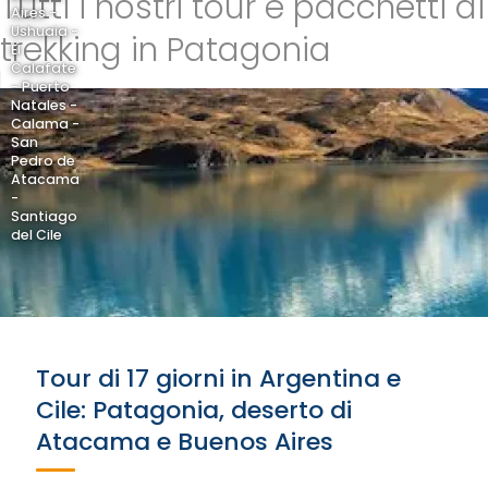
Tutti i nostri tour e pacchetti di
Aires -
Ushuaia -
trekking in Patagonia
El
Calafate
- Puerto
Natales -
Calama -
San
Pedro de
Atacama
-
Santiago
del Cile
Tour di 17 giorni in Argentina e
Cile: Patagonia, deserto di
Atacama e Buenos Aires