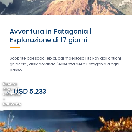
Avventura in Patagonia |
Esplorazione di 17 giorni
Scoprite paesaggi epici, dal maestoso Fitz Roy agli antichi
ghiacciai, assaporando l'essenza della Patagonia a ogni
passo....
Buenos
Aires - El
USD 5.233
DA
Calafate
-
Bariloche