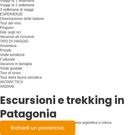
Viaggi di 1 settimana
Viaggi di 2 settimane
3 settimane di viaggi
ESPERIENZE
Osservazione delle balene
Tour del vino
Pinguini
Gite sugli sci
Vacanze all inclusive
TIPO DI VIAGGIO
Avventura
Privato
Visite turistiche
Culturale
Vacanze in famiglia
Visite guidate
Tour di lusso
Tour della fauna selvatica
ANTARCTICA
ANZIANI
Pianificare il viaggio
Escursioni e trekking in
Patagonia
Tour di trekking guidati da esperti nella Patagonia argentina e cilena
Richiedi un preventivo