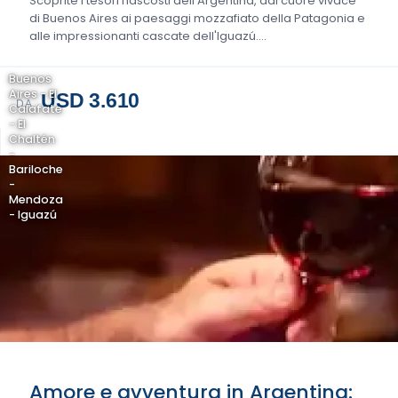
Scoprite i tesori nascosti dell'Argentina, dal cuore vivace
di Buenos Aires ai paesaggi mozzafiato della Patagonia e
alle impressionanti cascate dell'Iguazú....
Buenos
Aires - El
USD 3.610
DA
Calafate
- El
Chaltén
-
Bariloche
-
Mendoza
- Iguazú
Amore e avventura in Argentina: