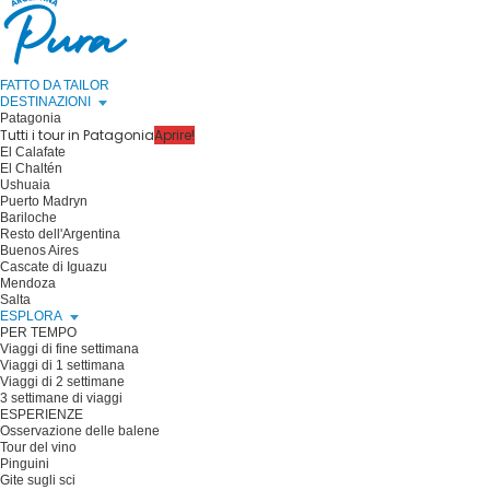
FATTO DA TAILOR
DESTINAZIONI
Patagonia
Tutti i tour in Patagonia
Aprire!
El Calafate
El Chaltén
Ushuaia
Puerto Madryn
Bariloche
Resto dell'Argentina
Buenos Aires
Cascate di Iguazu
Mendoza
Salta
ESPLORA
PER TEMPO
Viaggi di fine settimana
Viaggi di 1 settimana
Viaggi di 2 settimane
3 settimane di viaggi
ESPERIENZE
Osservazione delle balene
Tour del vino
Pinguini
Gite sugli sci