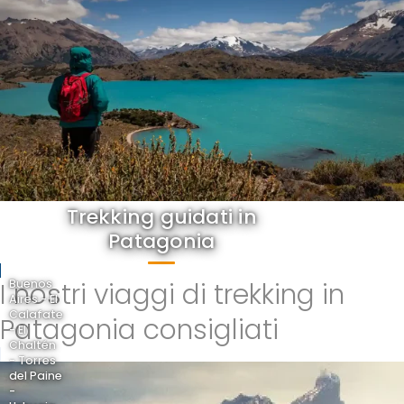
Trekking guidati in
Patagonia
I nostri viaggi di trekking in
Buenos
Aires - El
Calafate
Patagonia consigliati
- El
Chaltén
- Torres
del Paine
-