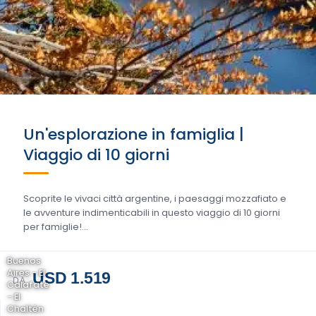
Un'esplorazione in famiglia |
Viaggio di 10 giorni
Scoprite le vivaci città argentine, i paesaggi mozzafiato e
le avventure indimenticabili in questo viaggio di 10 giorni
per famiglie!...
Buenos
Aires - El
USD 1.519
DA
Calafate
- El
Chaltén