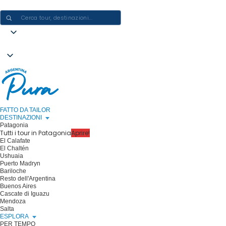
CREARE ESPERIENZE IN ARGENTINA - UN VIAGGIO ALLA VOLTA
FATTO DA TAILOR
DESTINAZIONI
Patagonia
Tutti i tour in Patagonia
Aprire!
El Calafate
El Chaltén
Ushuaia
Puerto Madryn
Bariloche
Resto dell'Argentina
Buenos Aires
Cascate di Iguazu
Mendoza
Salta
ESPLORA
PER TEMPO