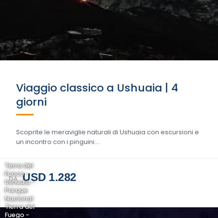
Viaggio classico a Ushuaia | 4
giorni
Scoprite le meraviglie naturali di Ushuaia con escursioni e
un incontro con i pinguini....
Terra del
Fuoco -
USD 1.282
DA
Ushuaia -
Parque
Nacional
Tierra del
Fuego -