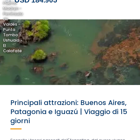
USD 184.905
DA
Puerto
Madryn -
Península
de
Valdés -
Punta
Tombo -
Ushuaia -
El
Calafate
Principali attrazioni: Buenos Aires,
Patagonia e Iguazú | Viaggio di 15
giorni