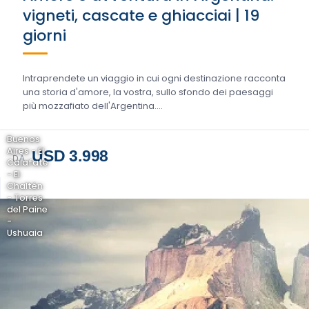
vigneti, cascate e ghiacciai | 19
giorni
Intraprendete un viaggio in cui ogni destinazione racconta
una storia d'amore, la vostra, sullo sfondo dei paesaggi
più mozzafiato dell'Argentina....
Buenos
Aires - El
USD 3.998
DA
Calafate
- El
Chaltén
- Torres
del Paine
-
Ushuaia