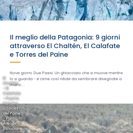
Il meglio della Patagonia: 9 giorni
attraverso El Chaltén, El Calafate
e Torres del Paine
Nove giorni. Due Paesi. Un ghiacciaio che si muove mentre
El
lo si guarda - e cime così nitide da sembrare disegnate a
Chaltén
mano....
- El
Calafate
- Puerto
Natales
- Torres
del Paine
- Punta
Arenas -
Ushuaia