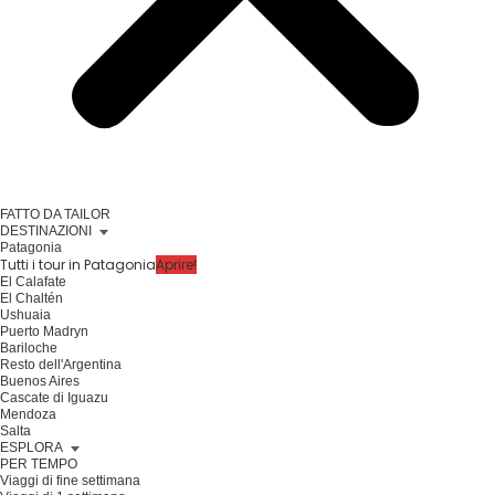
FATTO DA TAILOR
DESTINAZIONI
Patagonia
Tutti i tour in Patagonia
Aprire!
El Calafate
El Chaltén
Ushuaia
Puerto Madryn
Bariloche
Resto dell'Argentina
Buenos Aires
Cascate di Iguazu
Mendoza
Salta
ESPLORA
PER TEMPO
Viaggi di fine settimana