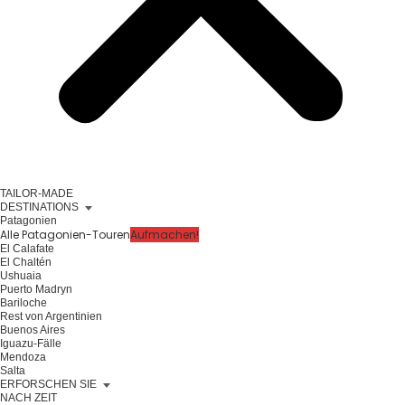
TAILOR-MADE
DESTINATIONS
Patagonien
Alle Patagonien-Touren
Aufmachen!
El Calafate
El Chaltén
Ushuaia
Puerto Madryn
Bariloche
Rest von Argentinien
Buenos Aires
Iguazu-Fälle
Mendoza
Salta
ERFORSCHEN SIE
NACH ZEIT