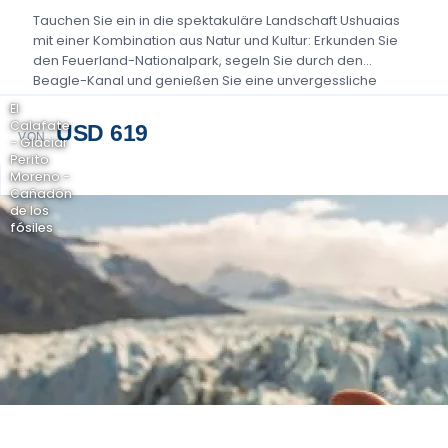
Tauchen Sie ein in die spektakuläre Landschaft Ushuaias
mit einer Kombination aus Natur und Kultur: Erkunden Sie
den Feuerland-Nationalpark, segeln Sie durch den
Beagle-Kanal und genießen Sie eine unvergessliche
Fahrt...
El
Calafate
USD 619
VON
- Glaciar
Perito
Moreno -
Cañadón
de los
fósiles