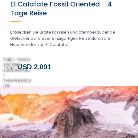
El Calafate Fossil Oriented - 4
Tage Reise
Entdecken Sie uralte Fossilien und atemberaubende
Gletscher auf dieser einzigartigen Reise durch die
Naturwunder von El Calafate....
Chile - Torres
del Paine
USD 2.091
VON
National Park
-
Französisches
Tal