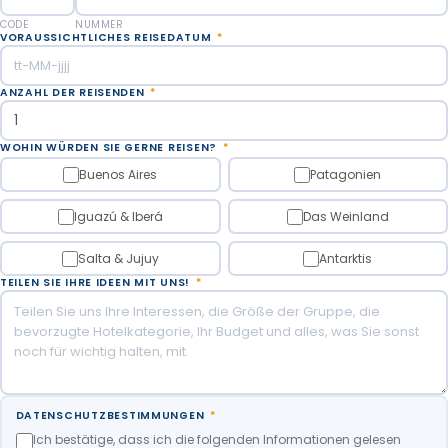
CODE
NUMMER
VORAUSSICHTLICHES REISEDATUM
*
ANZAHL DER REISENDEN
*
WOHIN WÜRDEN SIE GERNE REISEN?
*
Buenos Aires
Patagonien
Iguazú & Iberá
Das Weinland
Salta & Jujuy
Antarktis
TEILEN SIE IHRE IDEEN MIT UNS!
*
DATENSCHUTZBESTIMMUNGEN
*
Ich bestätige, dass ich die folgenden Informationen gelesen