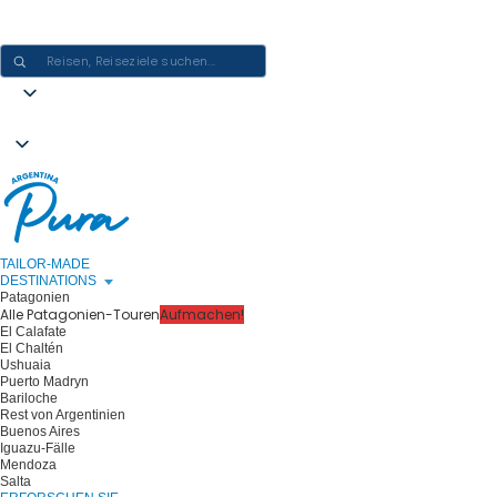
ARGENTINIEN-ERLEBNISSE GESTALTEN - EINE REISE NACH DER
ANDEREN
TAILOR-MADE
DESTINATIONS
Patagonien
Alle Patagonien-Touren
Aufmachen!
El Calafate
El Chaltén
Ushuaia
Puerto Madryn
Bariloche
Rest von Argentinien
Buenos Aires
Iguazu-Fälle
Mendoza
Salta