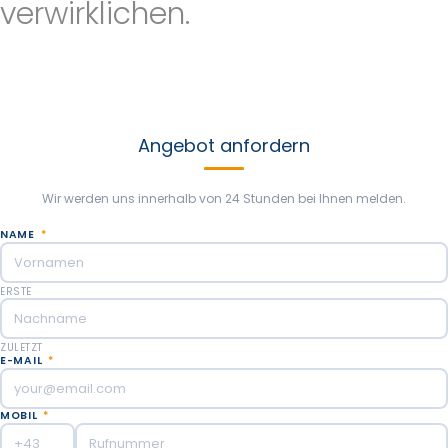
verwirklichen.
Schicken Sie uns so viele Informationen wie möglich, um Ihre
Argentinienreise individuell zu gestalten. Wir helfen Ihnen
gerne, neue Erlebnisse zu schaffen, die auf Ihren Gedanken
und Vorlieben basieren. Unser Ziel ist es, die beste Reise zu
machen, von der Sie je geträumt haben!
Angebot anfordern
Wir werden uns innerhalb von 24 Stunden bei Ihnen melden.
NAME
*
ERSTE
ZULETZT
E-MAIL
*
MOBIL
*