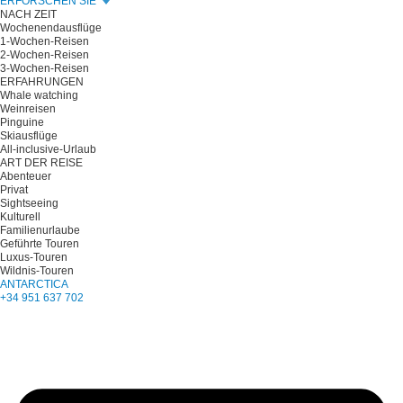
ERFORSCHEN SIE
NACH ZEIT
Wochenendausflüge
1-Wochen-Reisen
2-Wochen-Reisen
3-Wochen-Reisen
ERFAHRUNGEN
Whale watching
Weinreisen
Pinguine
Skiausflüge
All-inclusive-Urlaub
ART DER REISE
Abenteuer
Privat
Sightseeing
Kulturell
Familienurlaube
Geführte Touren
Luxus-Touren
Wildnis-Touren
ANTARCTICA
+34 951 637 702