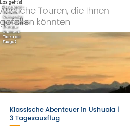
Los geht's!
Ähnliche Touren, die Ihnen
Feuerland -
Ushuaia -
Nationaler
gefallen könnten
Feuerlandpark
(Parque
Nacional
Tierra del
Fuego)
Klassische Abenteuer in Ushuaia |
3 Tagesausflug