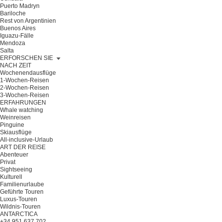
Puerto Madryn
Bariloche
Rest von Argentinien
Buenos Aires
Iguazu-Fälle
Mendoza
Salta
ERFORSCHEN SIE
NACH ZEIT
Wochenendausflüge
1-Wochen-Reisen
2-Wochen-Reisen
3-Wochen-Reisen
ERFAHRUNGEN
Whale watching
Weinreisen
Pinguine
Skiausflüge
All-inclusive-Urlaub
ART DER REISE
Abenteuer
Privat
Sightseeing
Kulturell
Familienurlaube
Geführte Touren
Luxus-Touren
Wildnis-Touren
ANTARCTICA
+34 951 637 702