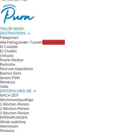
TAILOR-MADE
DESTINATIONS
Patagonien
Alle Patagonien-Touren
Aufmachen!
El Calafate
El Chaltén
Ushuaia
Puerto Madryn
Bariloche
Rest von Argentinien
Buenos Aires
Iguazu-Fälle
Mendoza
Salta
ERFORSCHEN SIE
NACH ZEIT
Wochenendausflüge
1-Wochen-Reisen
2-Wochen-Reisen
3-Wochen-Reisen
ERFAHRUNGEN
Whale watching
Weinreisen
Pinguine