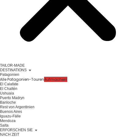
TAILOR-MADE
DESTINATIONS
Patagonien
Alle Patagonien-Touren
Aufmachen!
El Calafate
El Chaltén
Ushuaia
Puerto Madryn
Bariloche
Rest von Argentinien
Buenos Aires
Iguazu-Fälle
Mendoza
Salta
ERFORSCHEN SIE
NACH ZEIT