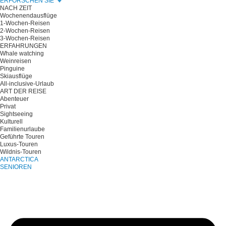
ERFORSCHEN SIE
NACH ZEIT
Wochenendausflüge
1-Wochen-Reisen
2-Wochen-Reisen
3-Wochen-Reisen
ERFAHRUNGEN
Whale watching
Weinreisen
Pinguine
Skiausflüge
All-inclusive-Urlaub
ART DER REISE
Abenteuer
Privat
Sightseeing
Kulturell
Familienurlaube
Geführte Touren
Luxus-Touren
Wildnis-Touren
ANTARCTICA
SENIOREN