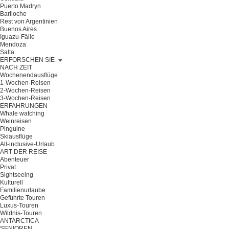
Puerto Madryn
Bariloche
Rest von Argentinien
Buenos Aires
Iguazu-Fälle
Mendoza
Salta
ERFORSCHEN SIE
NACH ZEIT
Wochenendausflüge
1-Wochen-Reisen
2-Wochen-Reisen
3-Wochen-Reisen
ERFAHRUNGEN
Whale watching
Weinreisen
Pinguine
Skiausflüge
All-inclusive-Urlaub
ART DER REISE
Abenteuer
Privat
Sightseeing
Kulturell
Familienurlaube
Geführte Touren
Luxus-Touren
Wildnis-Touren
ANTARCTICA
SENIOREN