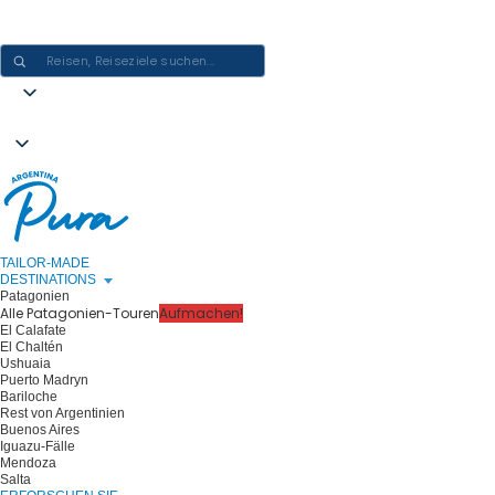
ARGENTINIEN-ERLEBNISSE GESTALTEN - EINE REISE NACH DER
ANDEREN
TAILOR-MADE
DESTINATIONS
Patagonien
Alle Patagonien-Touren
Aufmachen!
El Calafate
El Chaltén
Ushuaia
Puerto Madryn
Bariloche
Rest von Argentinien
Buenos Aires
Iguazu-Fälle
Mendoza
Salta