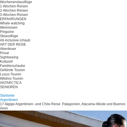
Wochenendausflüge
1-Wochen-Reisen
2-Wochen-Reisen
3-Wochen-Reisen
ERFAHRUNGEN
Whale watching
Weinreisen
Pinguine
Skiausflüge
All-inclusive-Urlaub
ART DER REISE
Abenteuer
Privat
Sightseeing
Kulturell
Familienurlaube
Geführte Touren
Luxus-Touren
Wildnis-Touren
ANTARCTICA
SENIOREN
Planen Sie Ihre Reise
Startseite
Argentinien
17-tägige Argentinien- und Chile-Reise: Patagonien, Atacama-Wüste und Buenos
Aires