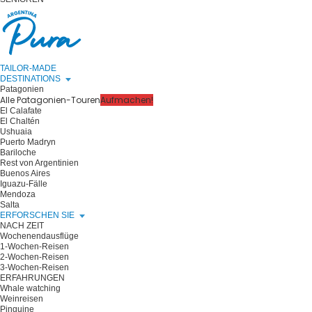
TAILOR-MADE
DESTINATIONS
Patagonien
Alle Patagonien-Touren
Aufmachen!
El Calafate
El Chaltén
Ushuaia
Puerto Madryn
Bariloche
Rest von Argentinien
Buenos Aires
Iguazu-Fälle
Mendoza
Salta
ERFORSCHEN SIE
NACH ZEIT
Wochenendausflüge
1-Wochen-Reisen
2-Wochen-Reisen
3-Wochen-Reisen
ERFAHRUNGEN
Whale watching
Weinreisen
Pinguine