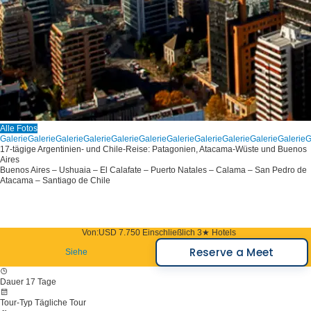
Alle Fotos
Galerie
Galerie
Galerie
Galerie
Galerie
Galerie
Galerie
Galerie
Galerie
Galerie
Galerie
G
17-tägige Argentinien- und Chile-Reise: Patagonien, Atacama-Wüste und Buenos
Aires
Buenos Aires – Ushuaia – El Calafate – Puerto Natales – Calama – San Pedro de
Atacama – Santiago de Chile
Von:
USD 7.750
Einschließlich 3★ Hotels
Reserve a Meet
Siehe
Dauer
17 Tage
Tour-Typ
Tägliche Tour