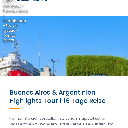
Salta -
Cafayate -
Purmamarca
-
Humahuaca
- Foz de
Iguazú -
Puerto
Iguazú
Buenos Aires & Argentinien
Highlights Tour | 16 Tage Reise
Können Sie sich vorstellen, zwischen majestätischen
Wasserfällen zu wandern, uralte Berge zu erkunden und