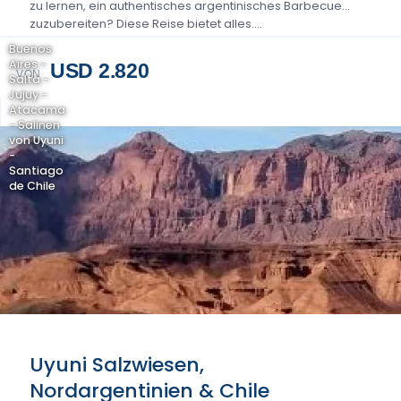
zu lernen, ein authentisches argentinisches Barbecue
zuzubereiten? Diese Reise bietet alles....
Buenos
Aires -
USD 2.820
VON
Salta -
Jujuy -
Atacama
- Salinen
von Uyuni
-
Santiago
de Chile
Uyuni Salzwiesen,
Nordargentinien & Chile