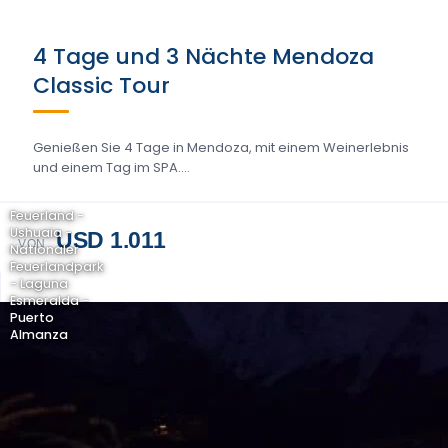
4 Tage und 3 Nächte Mendoza
Classic Tour
Genießen Sie 4 Tage in Mendoza, mit einem Weinerlebnis
und einem Tag im SPA....
Feuerland -
Ushuaia -
USD 1.011
VON
Nationaler
Feuerlandpark
- Laguna
Esmeralda -
Puerto
Almanza