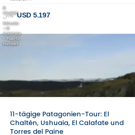
El
Chaltén
USD 5.197
VON
–
Ushuaia
– El
Calafate
– Puerto
Natales
11-tägige Patagonien-Tour: El
Chaltén, Ushuaia, El Calafate und
Torres del Paine