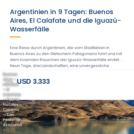
Argentinien in 9 Tagen: Buenos
Aires, El Calafate und die Iguazú-
Wasserfälle
Eine Reise durch Argentinien, die vom Stadtleben in
Buenos Aires zu den Gletschern Patagoniens führt und mit
dem tosenden Rauschen der Iguazú-Wasserfälle endet.
Neun Tage, drei Landschaften, eine unvergessliche
Route….
Buenos
Aires –
USD 3.333
VON
Ushuaia
– El
Calafate
– Puerto
Natales –
Calama
– San
Pedro de
Atacama
–