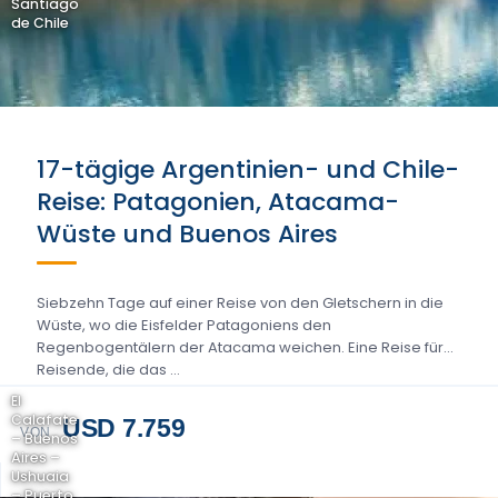
Santiago
de Chile
17-tägige Argentinien- und Chile-
Reise: Patagonien, Atacama-
Wüste und Buenos Aires
Siebzehn Tage auf einer Reise von den Gletschern in die
Wüste, wo die Eisfelder Patagoniens den
Regenbogentälern der Atacama weichen. Eine Reise für
Reisende, die das …
El
Calafate
USD 7.759
VON
– Buenos
Aires –
Ushuaia
– Puerto