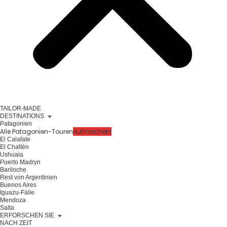
TAILOR-MADE
DESTINATIONS
Patagonien
Alle Patagonien-Touren
Aufmachen!
El Calafate
El Chaltén
Ushuaia
Puerto Madryn
Bariloche
Rest von Argentinien
Buenos Aires
Iguazu-Fälle
Mendoza
Salta
ERFORSCHEN SIE
NACH ZEIT