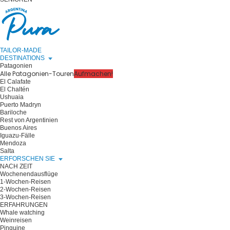
TAILOR-MADE
DESTINATIONS
Patagonien
Alle Patagonien-Touren
Aufmachen!
El Calafate
El Chaltén
Ushuaia
Puerto Madryn
Bariloche
Rest von Argentinien
Buenos Aires
Iguazu-Fälle
Mendoza
Salta
ERFORSCHEN SIE
NACH ZEIT
Wochenendausflüge
1-Wochen-Reisen
2-Wochen-Reisen
3-Wochen-Reisen
ERFAHRUNGEN
Whale watching
Weinreisen
Pinguine