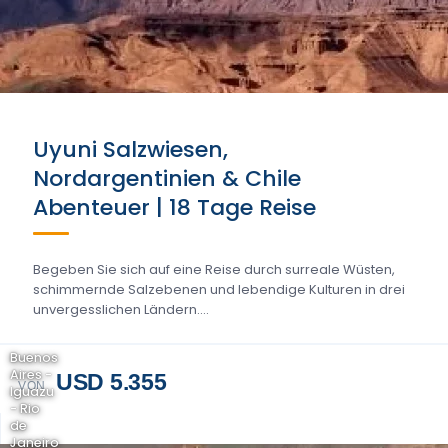
Uyuni Salzwiesen,
Nordargentinien & Chile
Abenteuer | 18 Tage Reise
Begeben Sie sich auf eine Reise durch surreale Wüsten,
schimmernde Salzebenen und lebendige Kulturen in drei
unvergesslichen Ländern....
Buenos
Aires -
USD 5.355
VON
Iguazu
- Rio
de
Janeiro