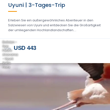
Uyuni | 3-Tages-Trip
Erleben Sie ein außergewöhnliches Abenteuer in den
Salzwiesen von Uyuni und entdecken Sie die Großartigkeit
der umliegenden Hochlandlandschaften....
Bolivien -
San
USD 443
VON
Pedro
Atacama
- Uyuni
Salts
Flats