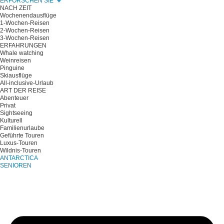
ERFORSCHEN SIE
NACH ZEIT
Wochenendausflüge
1-Wochen-Reisen
2-Wochen-Reisen
3-Wochen-Reisen
ERFAHRUNGEN
Whale watching
Weinreisen
Pinguine
Skiausflüge
All-inclusive-Urlaub
ART DER REISE
Abenteuer
Privat
Sightseeing
Kulturell
Familienurlaube
Geführte Touren
Luxus-Touren
Wildnis-Touren
ANTARCTICA
SENIOREN