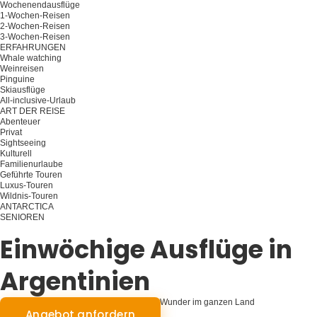
Wochenendausflüge
1-Wochen-Reisen
2-Wochen-Reisen
3-Wochen-Reisen
ERFAHRUNGEN
Whale watching
Weinreisen
Pinguine
Skiausflüge
All-inclusive-Urlaub
ART DER REISE
Abenteuer
Privat
Sightseeing
Kulturell
Familienurlaube
Geführte Touren
Luxus-Touren
Wildnis-Touren
ANTARCTICA
SENIOREN
Planen Sie Ihre Reise
Einwöchige Ausflüge in
Argentinien
Argentinien in Sieben: Eine Woche voller Wunder im ganzen Land
Angebot anfordern