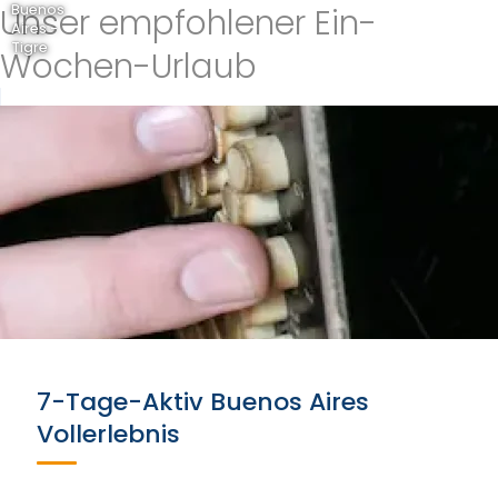
Unser empfohlener Ein-
Buenos
Aires -
Tigre
Wochen-Urlaub
7-Tage-Aktiv Buenos Aires
Vollerlebnis