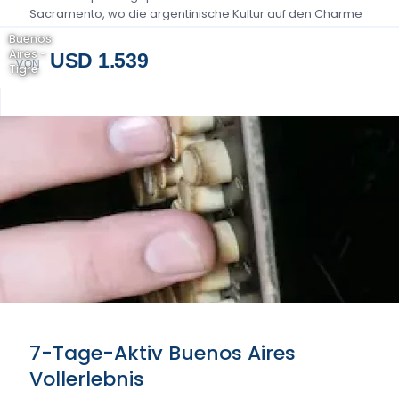
Sacramento, wo die argentinische Kultur auf den Charme
Uruguays trifft - ein...
Buenos
Aires -
USD 1.539
VON
Tigre
7-Tage-Aktiv Buenos Aires
Vollerlebnis