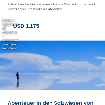
Entdecken Sie die atemberaubende Wüste, Lagunen und
Geysire von San Pedro de Atacama....
Bolivien -
San Pedro
USD 1.175
VON
de
Atacama
-
Salzwiesen
von Uyuni -
Inka-Insel
Abenteuer in den Salzwiesen von