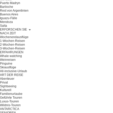
Puerto Madryn
Bariloche
Rest von Argentinien
Buenos Aires
Iguazu-Fälle
Mendoza
Salta
ERFORSCHEN SIE
NACH ZEIT
Wochenendausflüge
1-Wochen-Reisen
2-Wochen-Reisen
3-Wochen-Reisen
ERFAHRUNGEN
Whale watching
Weinreisen
Pinguine
Skiausflüge
All-inclusive-Urlaub
ART DER REISE
Abenteuer
Privat
Sightseeing
Kulturell
Familienurlaube
Geführte Touren
Luxus-Touren
Wildnis-Touren
ANTARCTICA
SENIOREN