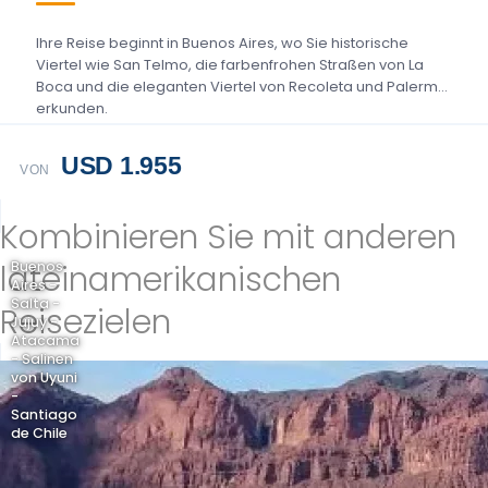
Ihre Reise beginnt in Buenos Aires, wo Sie historische
Viertel wie San Telmo, die farbenfrohen Straßen von La
Boca und die eleganten Viertel von Recoleta und Palermo
erkunden.
USD 1.955
VON
Kombinieren Sie mit anderen
lateinamerikanischen
Buenos
Aires -
Salta -
Reisezielen
Jujuy -
Atacama
- Salinen
von Uyuni
-
Santiago
de Chile