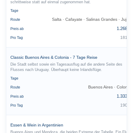
schrittweise statt auf einmal zugenommen hat.
7
Tage
Salta · Cafayate · Salinas Grandes · Jujuy
Route
1.268 €
Preis ab
181 €
Pro Tag
Classic Buenos Aires & Colonia - 7 Tage Reise
Die Stadt selbst sowie ein Tagesausflug auf die andere Seite des
Flusses nach Uruguay. Überhaupt keine Inlandsflüge.
7
Tage
Buenos Aires · Colonia
Route
1.333 €
Preis ab
190 €
Pro Tag
Essen & Wein in Argentinien
Buenos Aires und Mendoza, die beiden Extreme der Tabelle. Ein Flug,