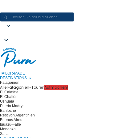
ARGENTINIEN-ERLEBNISSE GESTALTEN - EINE REISE NACH DER
ANDEREN
TAILOR-MADE
DESTINATIONS
Patagonien
Alle Patagonien-Touren
Aufmachen!
El Calafate
El Chaltén
Ushuaia
Puerto Madryn
Bariloche
Rest von Argentinien
Buenos Aires
Iguazu-Fälle
Mendoza
Salta