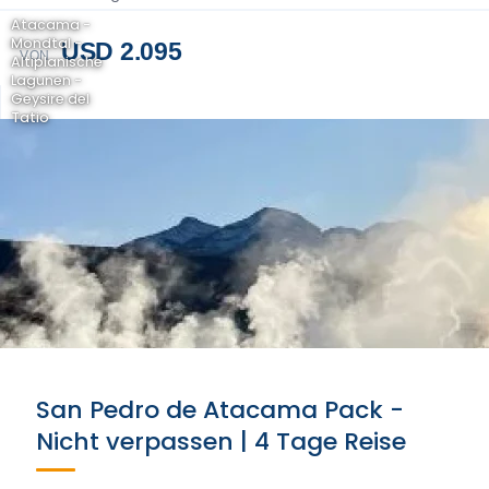
Atacama -
Mondtal -
USD 2.095
VON
Altiplanische
Lagunen -
Geysire del
Tatio
San Pedro de Atacama Pack -
Nicht verpassen | 4 Tage Reise