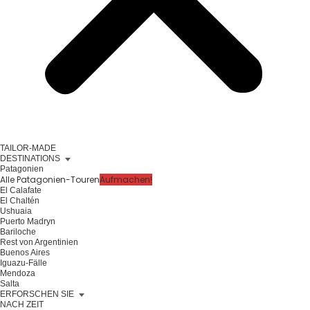
TAILOR-MADE
DESTINATIONS
Patagonien
Alle Patagonien-Touren
Aufmachen!
El Calafate
El Chaltén
Ushuaia
Puerto Madryn
Bariloche
Rest von Argentinien
Buenos Aires
Iguazu-Fälle
Mendoza
Salta
ERFORSCHEN SIE
NACH ZEIT