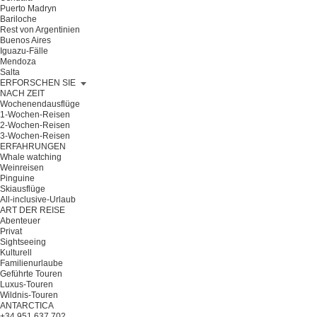
Puerto Madryn
Bariloche
Rest von Argentinien
Buenos Aires
Iguazu-Fälle
Mendoza
Salta
ERFORSCHEN SIE
NACH ZEIT
Wochenendausflüge
1-Wochen-Reisen
2-Wochen-Reisen
3-Wochen-Reisen
ERFAHRUNGEN
Whale watching
Weinreisen
Pinguine
Skiausflüge
All-inclusive-Urlaub
ART DER REISE
Abenteuer
Privat
Sightseeing
Kulturell
Familienurlaube
Geführte Touren
Luxus-Touren
Wildnis-Touren
ANTARCTICA
+34 951 637 702