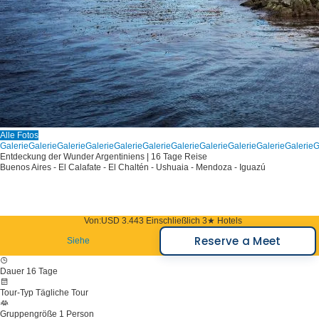
Alle Fotos
Galerie
Galerie
Galerie
Galerie
Galerie
Galerie
Galerie
Galerie
Galerie
Galerie
Galerie
G
Entdeckung der Wunder Argentiniens | 16 Tage Reise
Buenos Aires - El Calafate - El Chaltén - Ushuaia - Mendoza - Iguazú
Von:
USD 3.443
Einschließlich 3★ Hotels
Reserve a Meet
Siehe
Dauer
16 Tage
Tour-Typ
Tägliche Tour
Gruppengröße
1 Person