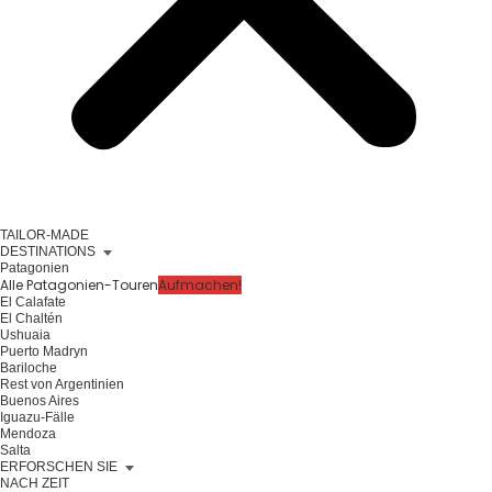
TAILOR-MADE
DESTINATIONS
Patagonien
Alle Patagonien-Touren
Aufmachen!
El Calafate
El Chaltén
Ushuaia
Puerto Madryn
Bariloche
Rest von Argentinien
Buenos Aires
Iguazu-Fälle
Mendoza
Salta
ERFORSCHEN SIE
NACH ZEIT