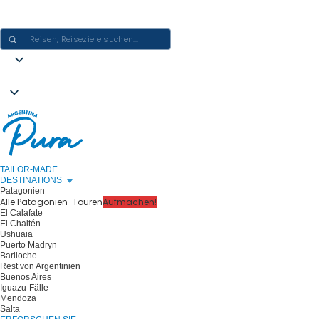
ARGENTINIEN-ERLEBNISSE GESTALTEN - EINE REISE NACH DER
ANDEREN
TAILOR-MADE
DESTINATIONS
Patagonien
Alle Patagonien-Touren
Aufmachen!
El Calafate
El Chaltén
Ushuaia
Puerto Madryn
Bariloche
Rest von Argentinien
Buenos Aires
Iguazu-Fälle
Mendoza
Salta