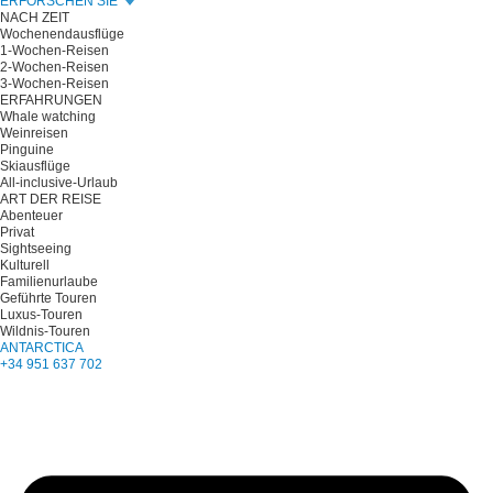
ERFORSCHEN SIE
NACH ZEIT
Wochenendausflüge
1-Wochen-Reisen
2-Wochen-Reisen
3-Wochen-Reisen
ERFAHRUNGEN
Whale watching
Weinreisen
Pinguine
Skiausflüge
All-inclusive-Urlaub
ART DER REISE
Abenteuer
Privat
Sightseeing
Kulturell
Familienurlaube
Geführte Touren
Luxus-Touren
Wildnis-Touren
ANTARCTICA
+34 951 637 702