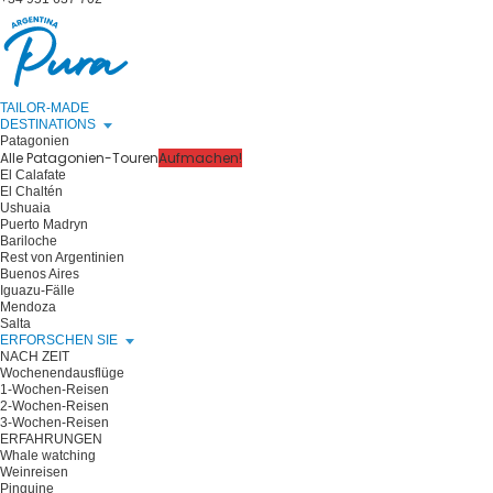
TAILOR-MADE
DESTINATIONS
Patagonien
Alle Patagonien-Touren
Aufmachen!
El Calafate
El Chaltén
Ushuaia
Puerto Madryn
Bariloche
Rest von Argentinien
Buenos Aires
Iguazu-Fälle
Mendoza
Salta
ERFORSCHEN SIE
NACH ZEIT
Wochenendausflüge
1-Wochen-Reisen
2-Wochen-Reisen
3-Wochen-Reisen
ERFAHRUNGEN
Whale watching
Weinreisen
Pinguine