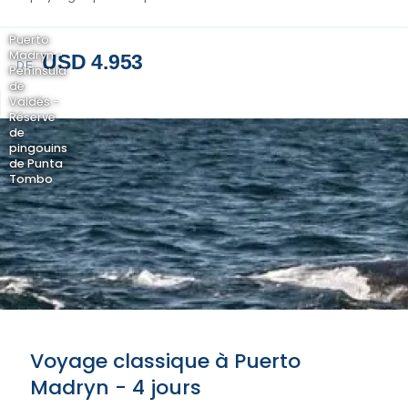
Puerto
Madryn -
USD 4.953
DE
Península
de
Valdés -
Réserve
de
pingouins
de Punta
Tombo
Voyage classique à Puerto
Madryn - 4 jours