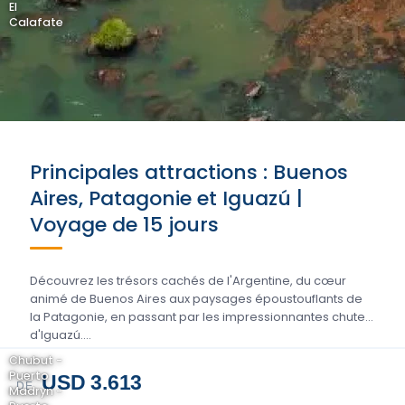
El
Calafate
Principales attractions : Buenos
Aires, Patagonie et Iguazú |
Voyage de 15 jours
Découvrez les trésors cachés de l'Argentine, du cœur
animé de Buenos Aires aux paysages époustouflants de
la Patagonie, en passant par les impressionnantes chutes
d'Iguazú....
Chubut -
Puerto
USD 3.613
DE
Madryn -