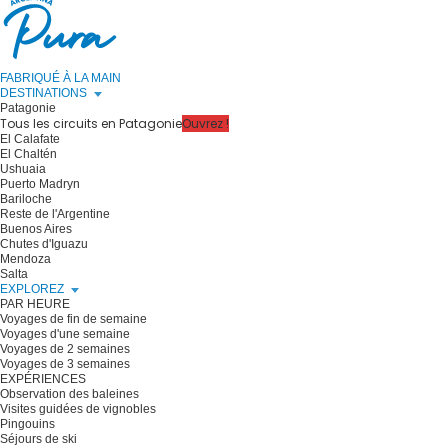
FABRIQUÉ À LA MAIN
DESTINATIONS
Patagonie
Tous les circuits en Patagonie
Ouvrez !
El Calafate
El Chaltén
Ushuaia
Puerto Madryn
Bariloche
Reste de l'Argentine
Buenos Aires
Chutes d'Iguazu
Mendoza
Salta
EXPLOREZ
PAR HEURE
Voyages de fin de semaine
Voyages d'une semaine
Voyages de 2 semaines
Voyages de 3 semaines
EXPÉRIENCES
Observation des baleines
Visites guidées de vignobles
Pingouins
Séjours de ski