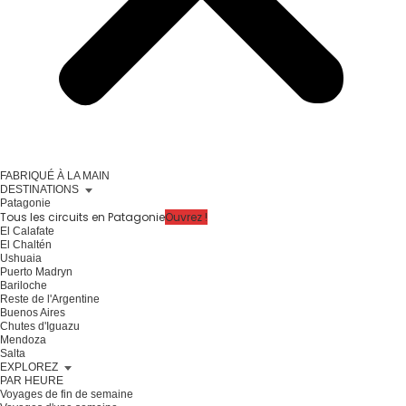
FABRIQUÉ À LA MAIN
DESTINATIONS
Patagonie
Tous les circuits en Patagonie
Ouvrez !
El Calafate
El Chaltén
Ushuaia
Puerto Madryn
Bariloche
Reste de l'Argentine
Buenos Aires
Chutes d'Iguazu
Mendoza
Salta
EXPLOREZ
PAR HEURE
Voyages de fin de semaine