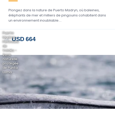
Plongez dans la nature de Puerto Madryn, où baleines,
éléphants de mer et milliers de pingouins cohabitent dans
un environnement inoubliable....
Puerto
Madryn -
USD 664
DE
Península
de
Valdés -
Zone
naturelle
protégée
de Punta
Loma