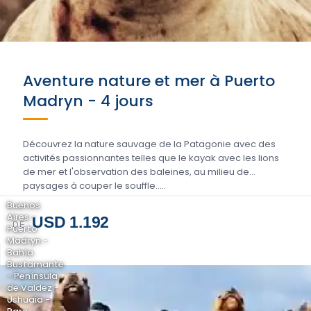
Aventure nature et mer à Puerto
Madryn - 4 jours
Découvrez la nature sauvage de la Patagonie avec des
activités passionnantes telles que le kayak avec les lions
de mer et l'observation des baleines, au milieu de
paysages à couper le souffle.....
Buenos
Aires -
USD 1.192
DE
Puerto
Madryn -
Bahía
Bustamante
- Península
de Valdez -
Ushuaia -