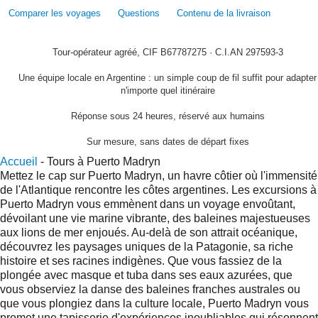
Comparer les voyages
Questions
Contenu de la livraison
Tour-opérateur agréé, CIF B67787275 · C.I.AN 297593-3
Une équipe locale en Argentine : un simple coup de fil suffit pour adapter
n'importe quel itinéraire
Réponse sous 24 heures, réservé aux humains
Sur mesure, sans dates de départ fixes
Accueil
-
Tours à Puerto Madryn
Mettez le cap sur Puerto Madryn, un havre côtier où l'immensité
de l'Atlantique rencontre les côtes argentines. Les excursions à
Puerto Madryn vous emmènent dans un voyage envoûtant,
dévoilant une vie marine vibrante, des baleines majestueuses
aux lions de mer enjoués. Au-delà de son attrait océanique,
découvrez les paysages uniques de la Patagonie, sa riche
histoire et ses racines indigènes. Que vous fassiez de la
plongée avec masque et tuba dans ses eaux azurées, que
vous observiez la danse des baleines franches australes ou
que vous plongiez dans la culture locale, Puerto Madryn vous
promet une tapisserie d'expériences inoubliables qui résonnent