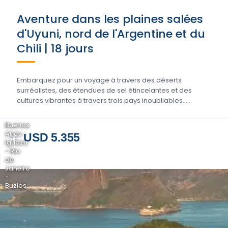
Aventure dans les plaines salées
d'Uyuni, nord de l'Argentine et du
Chili | 18 jours
Embarquez pour un voyage à travers des déserts
surréalistes, des étendues de sel étincelantes et des
cultures vibrantes à travers trois pays inoubliables.....
Buenos
Aires -
USD 5.355
DE
Iguazu
- Rio
de
Janeiro
-
Buzios