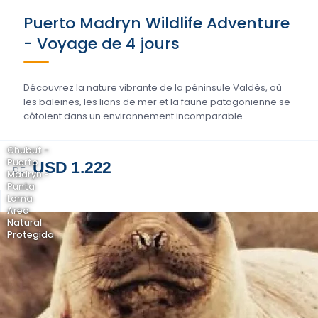
Puerto Madryn Wildlife Adventure
- Voyage de 4 jours
Découvrez la nature vibrante de la péninsule Valdès, où
les baleines, les lions de mer et la faune patagonienne se
côtoient dans un environnement incomparable....
Chubut -
Puerto
USD 1.222
DE
Madryn -
Punta
Loma
Area
Natural
Protegida