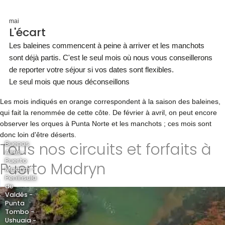
mai
L'écart
Les baleines commencent à peine à arriver et les manchots
sont déjà partis. C'est le seul mois où nous vous conseillerons
de reporter votre séjour si vos dates sont flexibles.
Le seul mois que nous déconseillons
Les mois indiqués en orange correspondent à la saison des baleines,
qui fait la renommée de cette côte. De février à avril, on peut encore
observer les orques à Punta Norte et les manchots ; ces mois sont
donc loin d'être déserts.
Tous nos circuits et forfaits à
Buenos
Aires -
Puerto
Puerto Madryn
Madryn -
Península
de
Valdés -
Punta
Tombo -
Ushuaia -