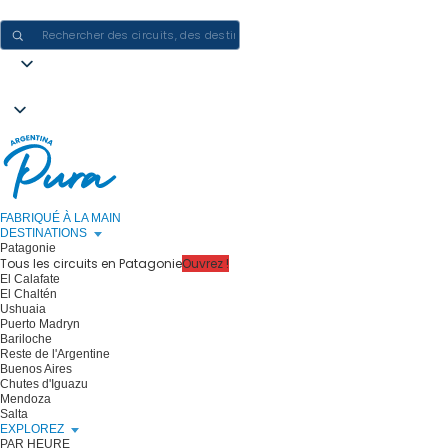
CRÉER DES EXPÉRIENCES EN ARGENTINE - UN VOYAGE À LA FOIS
FABRIQUÉ À LA MAIN
DESTINATIONS
Patagonie
Tous les circuits en Patagonie
Ouvrez !
El Calafate
El Chaltén
Ushuaia
Puerto Madryn
Bariloche
Reste de l'Argentine
Buenos Aires
Chutes d'Iguazu
Mendoza
Salta
EXPLOREZ
PAR HEURE