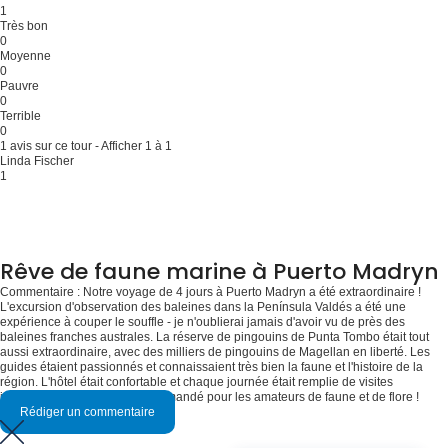
1
Très bon
0
Moyenne
0
Pauvre
0
Terrible
0
1 avis sur ce tour - Afficher 1 à 1
Linda Fischer
1
Rêve de faune marine à Puerto Madryn
Commentaire : Notre voyage de 4 jours à Puerto Madryn a été extraordinaire !
L'excursion d'observation des baleines dans la Península Valdés a été une
expérience à couper le souffle - je n'oublierai jamais d'avoir vu de près des
baleines franches australes. La réserve de pingouins de Punta Tombo était tout
aussi extraordinaire, avec des milliers de pingouins de Magellan en liberté. Les
guides étaient passionnés et connaissaient très bien la faune et l'histoire de la
région. L'hôtel était confortable et chaque journée était remplie de visites
incroyables. Hautement recommandé pour les amateurs de faune et de flore !
Rédiger un commentaire