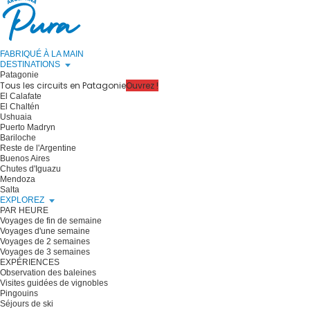
FABRIQUÉ À LA MAIN
DESTINATIONS
Patagonie
Tous les circuits en Patagonie
Ouvrez !
El Calafate
El Chaltén
Ushuaia
Puerto Madryn
Bariloche
Reste de l'Argentine
Buenos Aires
Chutes d'Iguazu
Mendoza
Salta
EXPLOREZ
PAR HEURE
Voyages de fin de semaine
Voyages d'une semaine
Voyages de 2 semaines
Voyages de 3 semaines
EXPÉRIENCES
Observation des baleines
Visites guidées de vignobles
Pingouins
Séjours de ski