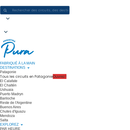
CRÉER DES EXPÉRIENCES EN ARGENTINE - UN VOYAGE À LA FOIS
FABRIQUÉ À LA MAIN
DESTINATIONS
Patagonie
Tous les circuits en Patagonie
Ouvrez !
El Calafate
El Chaltén
Ushuaia
Puerto Madryn
Bariloche
Reste de l'Argentine
Buenos Aires
Chutes d'Iguazu
Mendoza
Salta
EXPLOREZ
PAR HEURE