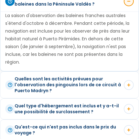
Selon la période de l'année, nous pourrons voir les
baleines dans la Péninsule Valdès ?
octobre et décembre, c'est là que nous
encore. Selon l'horaire de votre vol, notre guide
couples avec leurs petits ou préparant tout pour
embarquerons pour l'excursion d'observation de la
viendra vous chercher à votre hôtel et vous
La saison d'observation des baleines franches australes
leur arrivée, ainsi que, à la fin de l'été, observer
baleine franche australe. Retour à l'hôtel dans
accompagnera à l'aéroport. Ce voyage peut être
s'étend d'octobre à décembre. Pendant cette période, la
comment ils changent leur plumage pour se
l'après-midi. * Du 2 janvier au 30 septembre, la
combiné avec toute autre destination en Argentine,
navigation est incluse pour les observer de près dans leur
préparer à retourner à la mer. Au cours de la
habitat naturel à Puerto Pirámides. En dehors de cette
navigation n'est pas incluse car ce n'est pas la
n'hésitez pas à demander une extension.
journée, nous ferons également une promenade
saison (de janvier à septembre), la navigation n'est pas
saison d'observation des baleines franches
dans la ville de Trelew et dans le village gallois de
incluse, car les baleines ne sont pas présentes dans la
australes.
Gaiman, où vous pourrez visiter les maisons de thé
région.
typiquement galloises. Retour à Puerto Madryn dans
l'après-midi.
Quelles sont les activités prévues pour
l'observation des pingouins lors de ce circuit à
Puerto Madryn ?
Cet itinéraire comprend une excursion d'une journée dans
Quel type d'hébergement est inclus et y a-t-il
la réserve de Punta Tombo, où vous pourrez vous
une possibilité de surclassement ?
promener parmi des milliers de manchots de Magellan et
Ce forfait comprend 3 nuits d'hébergement à Puerto
observer leurs nids et leurs comportements. Cette activité
Qu'est-ce qui n'est pas inclus dans le prix du
Madryn, dans un hôtel 3* avec petit-déjeuner. Si vous
voyage ?
est disponible toute l'année, car les manchots sont
souhaitez une catégorie supérieure, faites-le nous savoir