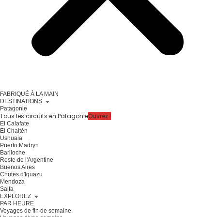
FABRIQUÉ À LA MAIN
DESTINATIONS
Patagonie
Tous les circuits en Patagonie
Ouvrez !
El Calafate
El Chaltén
Ushuaia
Puerto Madryn
Bariloche
Reste de l'Argentine
Buenos Aires
Chutes d'Iguazu
Mendoza
Salta
EXPLOREZ
PAR HEURE
Voyages de fin de semaine