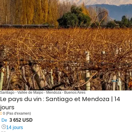
Santiago - Vallée de Maipo - Mendoza - Buenos Aires
Le pays du vin : Santiago et Mendoza | 14
jours
0
(Pas d'examen)
De
3 652 USD
14 jours