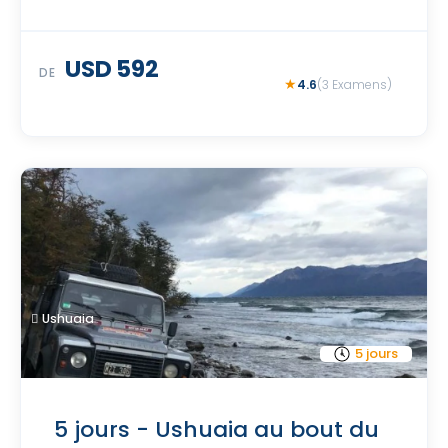
USD 592
DE
4.6
(3 Examens)
Ushuaia
5 jours
5 jours - Ushuaia au bout du