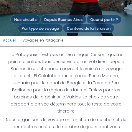
Nos circuits
Depuis Buenos Aires
Quand partir ?
Par type de voyage
Contenu de la livraison
Voyages en Patagonie
Accueil
-
Voyages en Patagonie
La Patagonie n'est pas un lieu unique. Ce sont quatre
La nature sauvage indomptée : Voyage à travers
points d'entrée, tous desservis par un vol direct depuis
les paysages majestueux de la Patagonie
Buenos Aires, et chacun ouvrant la voie à un voyage
différent : El Calafate pour le glacier Perito Moreno,
Ushuaia pour le canal de Beagle et la Terre de Feu,
Demande un devis
Bariloche pour la région des lacs, et Trelew pour les
baleines de la péninsule Valdés. Le choix de votre
aéroport d'arrivée déterminera tout le reste de votre
itinéraire.
Nous organisons le voyage en fonction de ce choix et de
deux autres critères : le nombre de jours dont vous