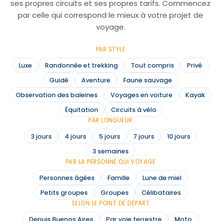
ses propres circuits et ses propres tarifs. Commencez
par celle qui correspond le mieux à votre projet de
voyage.
PAR STYLE
Luxe
Randonnée et trekking
Tout compris
Privé
Guidé
Aventure
Faune sauvage
Observation des baleines
Voyages en voiture
Kayak
Équitation
Circuits à vélo
PAR LONGUEUR
3 jours
4 jours
5 jours
7 jours
10 jours
3 semaines
PAR LA PERSONNE QUI VOYAGE
Personnes âgées
Famille
Lune de miel
Petits groupes
Groupes
Célibataires
SELON LE POINT DE DÉPART
Depuis Buenos Aires
Par voie terrestre
Moto