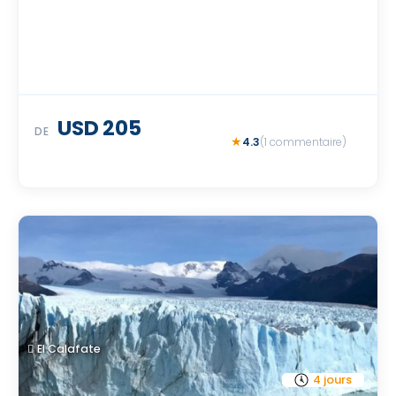
USD 205
DE
4.3
(1 commentaire)
El Calafate
4 jours