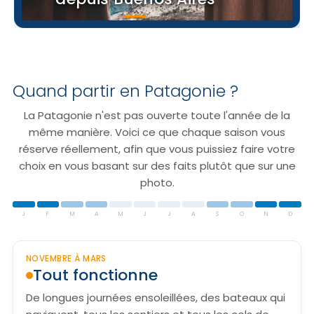
Quand partir en Patagonie ?
La Patagonie n'est pas ouverte toute l'année de la
même manière. Voici ce que chaque saison vous
réserve réellement, afin que vous puissiez faire votre
choix en vous basant sur des faits plutôt que sur une
photo.
J
F
M
A
M
J
J
A
S
O
N
D
NOVEMBRE À MARS
Tout fonctionne
De longues journées ensoleillées, des bateaux qui