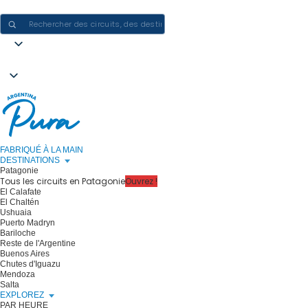
CRÉER DES EXPÉRIENCES EN ARGENTINE - UN VOYAGE À LA FOIS
FABRIQUÉ À LA MAIN
DESTINATIONS
Patagonie
Tous les circuits en Patagonie
Ouvrez !
El Calafate
El Chaltén
Ushuaia
Puerto Madryn
Bariloche
Reste de l'Argentine
Buenos Aires
Chutes d'Iguazu
Mendoza
Salta
EXPLOREZ
PAR HEURE