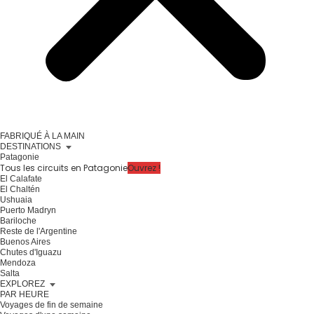
FABRIQUÉ À LA MAIN
DESTINATIONS
Patagonie
Tous les circuits en Patagonie
Ouvrez !
El Calafate
El Chaltén
Ushuaia
Puerto Madryn
Bariloche
Reste de l'Argentine
Buenos Aires
Chutes d'Iguazu
Mendoza
Salta
EXPLOREZ
PAR HEURE
Voyages de fin de semaine