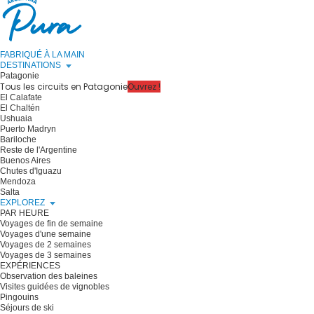
FABRIQUÉ À LA MAIN
DESTINATIONS
Patagonie
Tous les circuits en Patagonie
Ouvrez !
El Calafate
El Chaltén
Ushuaia
Puerto Madryn
Bariloche
Reste de l'Argentine
Buenos Aires
Chutes d'Iguazu
Mendoza
Salta
EXPLOREZ
PAR HEURE
Voyages de fin de semaine
Voyages d'une semaine
Voyages de 2 semaines
Voyages de 3 semaines
EXPÉRIENCES
Observation des baleines
Visites guidées de vignobles
Pingouins
Séjours de ski