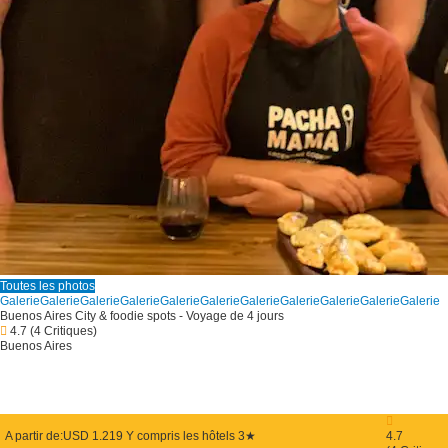
Toutes les photos
Galerie
Galerie
Galerie
Galerie
Galerie
Galerie
Galerie
Galerie
Galerie
Galerie
Galerie
Buenos Aires City & foodie spots - Voyage de 4 jours
4.7
(4 Critiques)
Buenos Aires
A partir de:
USD 1.219
Y compris les hôtels 3★
4.7