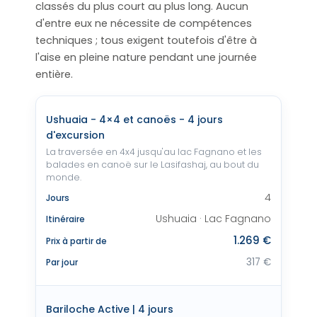
classés du plus court au plus long. Aucun
d'entre eux ne nécessite de compétences
techniques ; tous exigent toutefois d'être à
l'aise en pleine nature pendant une journée
entière.
Ushuaia - 4×4 et canoës - 4 jours
d'excursion
La traversée en 4x4 jusqu'au lac Fagnano et les
balades en canoë sur le Lasifashaj, au bout du
monde.
4
Jours
Ushuaia · Lac Fagnano
Itinéraire
1.269 €
Prix à partir de
317 €
Par jour
Bariloche Active | 4 jours