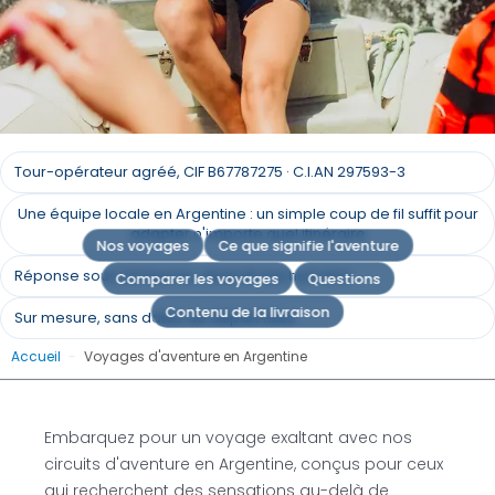
Voyages d'aventure en
Tour-opérateur agréé, CIF B67787275 · C.I.AN 297593-3
Argentine
Une équipe locale en Argentine : un simple coup de fil suffit pour
adapter n'importe quel itinéraire
Nos voyages
Ce que signifie l'aventure
Explorations palpitantes : Les circuits d'aventure
Réponse sous 24 heures, réservé aux humains
Comparer les voyages
Questions
en Argentine pour le voyageur plein d'entrain
Contenu de la livraison
Sur mesure, sans dates de départ fixes
Demande un devis
Accueil
-
Voyages d'aventure en Argentine
Embarquez pour un voyage exaltant avec nos
circuits d'aventure en Argentine, conçus pour ceux
qui recherchent des sensations au-delà de