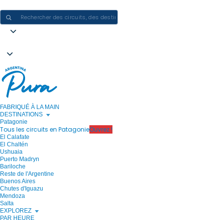
CRÉER DES EXPÉRIENCES EN ARGENTINE - UN VOYAGE À LA FOIS
FABRIQUÉ À LA MAIN
DESTINATIONS
Patagonie
Tous les circuits en Patagonie
Ouvrez !
El Calafate
El Chaltén
Ushuaia
Puerto Madryn
Bariloche
Reste de l'Argentine
Buenos Aires
Chutes d'Iguazu
Mendoza
Salta
EXPLOREZ
PAR HEURE