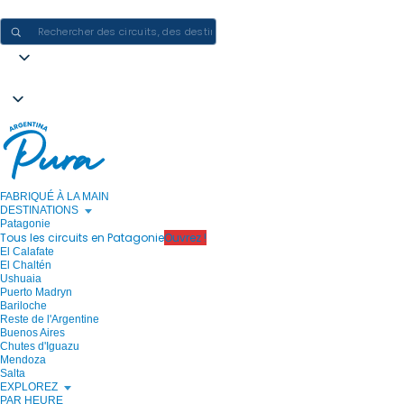
CRÉER DES EXPÉRIENCES EN ARGENTINE - UN VOYAGE À LA FOIS
FABRIQUÉ À LA MAIN
DESTINATIONS
Patagonie
Tous les circuits en Patagonie
Ouvrez !
El Calafate
El Chaltén
Ushuaia
Puerto Madryn
Bariloche
Reste de l'Argentine
Buenos Aires
Chutes d'Iguazu
Mendoza
Salta
EXPLOREZ
PAR HEURE