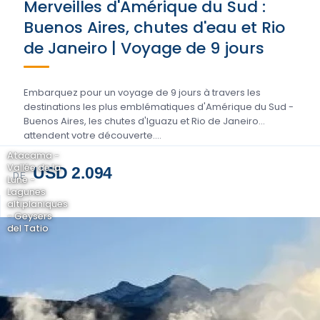
Merveilles d'Amérique du Sud :
Buenos Aires, chutes d'eau et Rio
de Janeiro | Voyage de 9 jours
Embarquez pour un voyage de 9 jours à travers les
destinations les plus emblématiques d'Amérique du Sud -
Buenos Aires, les chutes d'Iguazu et Rio de Janeiro
attendent votre découverte....
Atacama -
Vallée de la
USD 2.094
DE
Lune -
Lagunes
altiplaniques
- Geysers
del Tatio