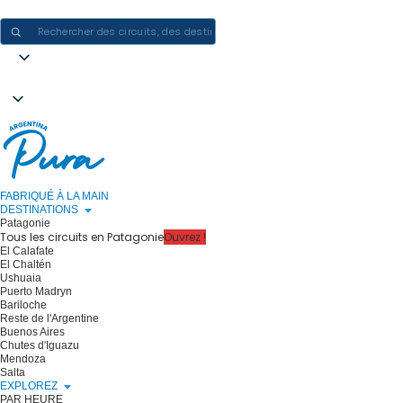
CRÉER DES EXPÉRIENCES EN ARGENTINE - UN VOYAGE À LA FOIS
FABRIQUÉ À LA MAIN
DESTINATIONS
Patagonie
Tous les circuits en Patagonie
Ouvrez !
El Calafate
El Chaltén
Ushuaia
Puerto Madryn
Bariloche
Reste de l'Argentine
Buenos Aires
Chutes d'Iguazu
Mendoza
Salta
EXPLOREZ
PAR HEURE