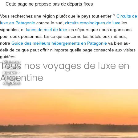
Cette page ne propose pas de départs fixes
Vous recherchez une région plutôt que le pays tout entier ?
Circuits de
luxe en Patagonie
couvre le sud,
circuits œnologiques de luxe
les
vignobles, et
lunes de miel de luxe
les séjours que nous organisons
pour deux personnes. En ce qui concerne les hôtels eux-mêmes,
notre
Guide des meilleurs hébergements en Patagonie
va bien au-
delà de ce que peut offrir n'importe quelle page consacrée aux visites
guidées.
Tous nos voyages de luxe en
Misiones
- Puerto
Iguazú -
Argentine
Chutes
d'Iguazú