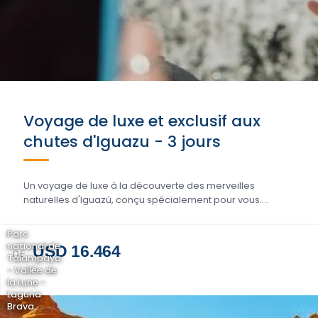
Voyage de luxe et exclusif aux
chutes d'Iguazu - 3 jours
Un voyage de luxe à la découverte des merveilles
naturelles d'Iguazú, conçu spécialement pour vous....
Parc
national de
USD 16.464
DE
Talampaya
- Vallée de
la Lune -
Laguna
Brava