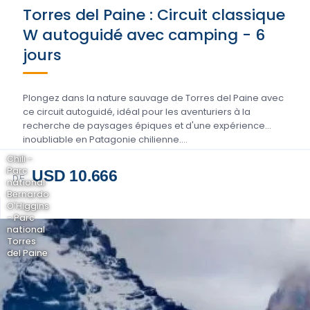
Torres del Paine : Circuit classique
W autoguidé avec camping - 6
jours
Plongez dans la nature sauvage de Torres del Paine avec
ce circuit autoguidé, idéal pour les aventuriers à la
recherche de paysages épiques et d'une expérience
inoubliable en Patagonie chilienne....
Chili -
Parc
USD 10.666
DE
national
Bernardo
O'Higgins
- Parc
national
Torres
del Paine