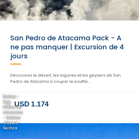
San Pedro de Atacama Pack - A
ne pas manquer | Excursion de 4
jours
Découvrez le désert, les lagunes et les geysers de San
Pedro de Atacama à couper le souffle....
Bolivie -
San
USD 1.174
DE
Pedro de
Atacama
- Salines
d'Uyuni -
Île Inca