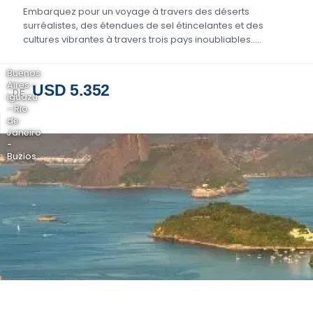
Embarquez pour un voyage à travers des déserts
surréalistes, des étendues de sel étincelantes et des
cultures vibrantes à travers trois pays inoubliables.....
Buenos
Aires -
USD 5.352
DE
Iguazu
- Rio
de
Janeiro
-
Buzios