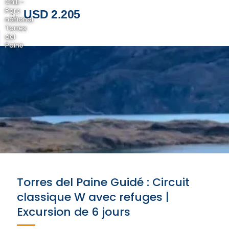
Chili -
Parc
USD 2.205
DE
national
Torres
del
Paine
Torres del Paine Guidé : Circuit
classique W avec refuges |
Excursion de 6 jours