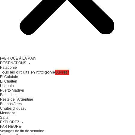
FABRIQUÉ À LA MAIN
DESTINATIONS
Patagonie
Tous les circuits en Patagonie
Ouvrez !
El Calafate
El Chaltén
Ushuaia
Puerto Madryn
Bariloche
Reste de l'Argentine
Buenos Aires
Chutes d'Iguazu
Mendoza
Salta
EXPLOREZ
PAR HEURE
Voyages de fin de semaine