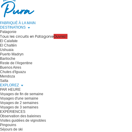
FABRIQUÉ À LA MAIN
DESTINATIONS
Patagonie
Tous les circuits en Patagonie
Ouvrez !
El Calafate
El Chaltén
Ushuaia
Puerto Madryn
Bariloche
Reste de l'Argentine
Buenos Aires
Chutes d'Iguazu
Mendoza
Salta
EXPLOREZ
PAR HEURE
Voyages de fin de semaine
Voyages d'une semaine
Voyages de 2 semaines
Voyages de 3 semaines
EXPÉRIENCES
Observation des baleines
Visites guidées de vignobles
Pingouins
Séjours de ski