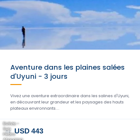
Aventure dans les plaines salées
d'Uyuni - 3 jours
Vivez une aventure extraordinaire dans les salines d'Uyuni,
en découvrant leur grandeur et les paysages des hauts
plateaux environnants....
Bolivie -
San
USD 443
DE
Pedro
Atacama