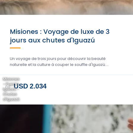
Misiones : Voyage de luxe de 3
jours aux chutes d'Iguazú
Un voyage de trois jours pour découvrir la beauté
naturelle et la culture à couper le souffle d'Iguazú....
Misiones
- Puerto
USD 2.034
DE
Iguazú -
Chutes
d'Iguazú