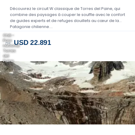
Découvrez le circuit W classique de Torres del Paine, qui
combine des paysages à couper le souffle avec le confort
de guides experts et de refuges douillets au cœur de la
Patagonie chilienne....
Chili -
Parc
USD 22.891
DE
national
Torres
del
Paine