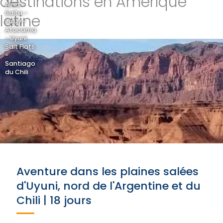
destinations en Amérique
Aires -
Salta -
latine
Jujuy -
Atacama
- Uyuni
Salt Flats
-
Santiago
du Chili
Aventure dans les plaines salées
d'Uyuni, nord de l'Argentine et du
Chili | 18 jours