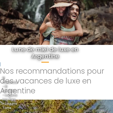
Lune de miel de luxe en
Argentine
Nos recommandations pour
des vacances de luxe en
El
Calafate
- El
Argentine
Chaltén
- Laguna
Los Tres
- Laguna
Torre