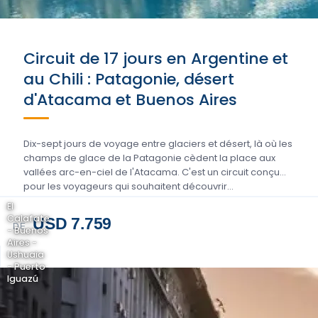
Circuit de 17 jours en Argentine et
au Chili : Patagonie, désert
d'Atacama et Buenos Aires
Dix-sept jours de voyage entre glaciers et désert, là où les
champs de glace de la Patagonie cèdent la place aux
vallées arc-en-ciel de l'Atacama. C'est un circuit conçu
pour les voyageurs qui souhaitent découvrir…
El
Calafate
USD 7.759
DE
- Buenos
Aires -
Ushuaia
- Puerto
Iguazú