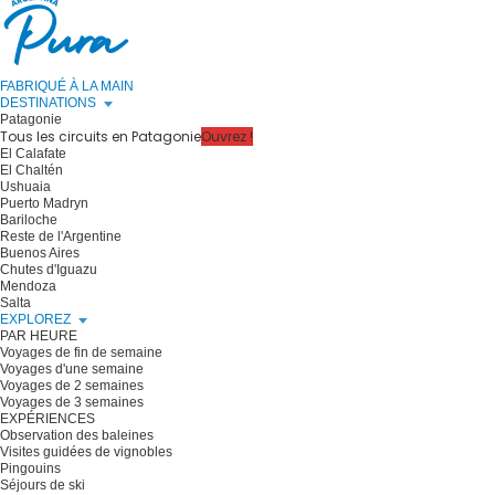
FABRIQUÉ À LA MAIN
DESTINATIONS
Patagonie
Tous les circuits en Patagonie
Ouvrez !
El Calafate
El Chaltén
Ushuaia
Puerto Madryn
Bariloche
Reste de l'Argentine
Buenos Aires
Chutes d'Iguazu
Mendoza
Salta
EXPLOREZ
PAR HEURE
Voyages de fin de semaine
Voyages d'une semaine
Voyages de 2 semaines
Voyages de 3 semaines
EXPÉRIENCES
Observation des baleines
Visites guidées de vignobles
Pingouins
Séjours de ski