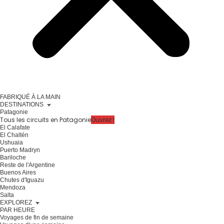
FABRIQUÉ À LA MAIN
DESTINATIONS
Patagonie
Tous les circuits en Patagonie
Ouvrez !
El Calafate
El Chaltén
Ushuaia
Puerto Madryn
Bariloche
Reste de l'Argentine
Buenos Aires
Chutes d'Iguazu
Mendoza
Salta
EXPLOREZ
PAR HEURE
Voyages de fin de semaine