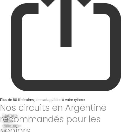
Plus de 80 itinéraires, tous adaptables à votre rythme
Nos circuits en Argentine
recommandés pour les
Buenos
Aires -
Ushuaia -
seniors
El