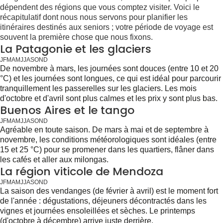
dépendent des régions que vous comptez visiter. Voici le
récapitulatif dont nous nous servons pour planifier les
itinéraires destinés aux seniors ; votre période de voyage est
souvent la première chose que nous fixons.
La Patagonie et les glaciers
J
F
M
A
M
J
J
A
S
O
N
D
De novembre à mars, les journées sont douces (entre 10 et 20
°C) et les journées sont longues, ce qui est idéal pour parcourir
tranquillement les passerelles sur les glaciers. Les mois
d'octobre et d'avril sont plus calmes et les prix y sont plus bas.
Buenos Aires et le tango
J
F
M
A
M
J
J
A
S
O
N
D
Agréable en toute saison. De mars à mai et de septembre à
novembre, les conditions météorologiques sont idéales (entre
15 et 25 °C) pour se promener dans les quartiers, flâner dans
les cafés et aller aux milongas.
La région viticole de Mendoza
J
F
M
A
M
J
J
A
S
O
N
D
La saison des vendanges (de février à avril) est le moment fort
de l'année : dégustations, déjeuners décontractés dans les
vignes et journées ensoleillées et sèches. Le printemps
(d'octobre à décembre) arrive juste derrière.