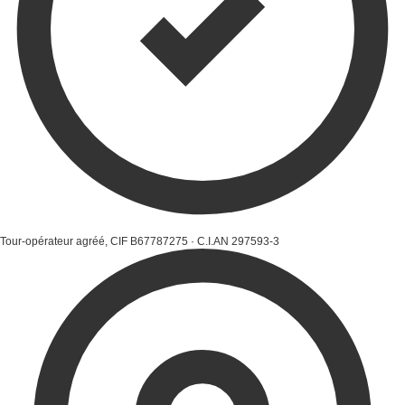
Tour-opérateur agréé, CIF B67787275 · C.I.AN 297593-3