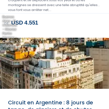
craquent et se déplacent sous vos yeux et où les
montagnes se dressent avec une telle abruptité qu'elles
vous font vous arrêter net….
Buenos
Aires - El
USD 4.551
DE
Calafate
- Glaciar
Perito
Moreno -
Chutes
d'Iguazu
Circuit en Argentine : 8 jours de