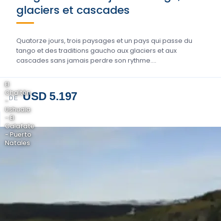
glaciers et cascades
Quatorze jours, trois paysages et un pays qui passe du
tango et des traditions gaucho aux glaciers et aux
cascades sans jamais perdre son rythme….
El
Chaltén
USD 5.197
DE
-
Ushuaia
- El
Calafate
- Puerto
Natales