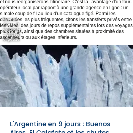
et nous réorganiserons l'itinéraire. C'est là l'avantage d'un tour-
opérateur local par rapport à une grande agence en ligne : un
simple coup de fil au lieu d'un catalogue figé. Parmi les
Buenos
demandes les plus fréquentes, citons les transferts privés entre
Aires - El
les villes, des jours de repos supplémentaires lors des voyages
Calafate
plus longs, ainsi que des chambres situées à proximité des
- Chutes
ascenseurs ou aux étages inférieurs.
d'Iguazú
L'Argentine en 9 jours : Buenos
Aires, El Calafate et les chutes