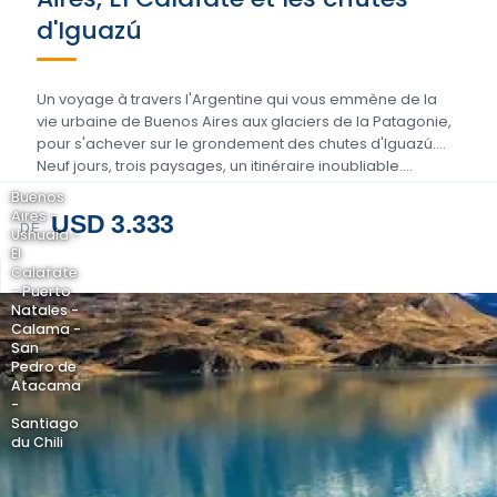
d'Iguazú
Un voyage à travers l'Argentine qui vous emmène de la
vie urbaine de Buenos Aires aux glaciers de la Patagonie,
pour s'achever sur le grondement des chutes d'Iguazú.
Neuf jours, trois paysages, un itinéraire inoubliable….
Buenos
Aires -
USD 3.333
DE
Ushuaia -
El
Calafate
- Puerto
Natales -
Calama -
San
Pedro de
Atacama
-
Santiago
du Chili