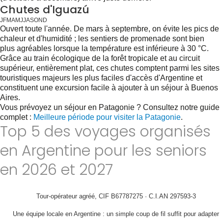
Chutes d'Iguazú
J
F
M
A
M
J
J
A
S
O
N
D
Ouvert toute l'année. De mars à septembre, on évite les pics de
chaleur et d'humidité ; les sentiers de promenade sont bien
plus agréables lorsque la température est inférieure à 30 °C.
Grâce au train écologique de la forêt tropicale et au circuit
supérieur, entièrement plat, ces chutes comptent parmi les sites
touristiques majeurs les plus faciles d'accès d'Argentine et
constituent une excursion facile à ajouter à un séjour à Buenos
Aires.
Vous prévoyez un séjour en Patagonie ? Consultez notre guide
complet :
Meilleure période pour visiter la Patagonie
.
Top 5 des voyages organisés
en Argentine pour les seniors
en 2026 et 2027
Tour-opérateur agréé, CIF B67787275 · C.I.AN 297593-3
Une équipe locale en Argentine : un simple coup de fil suffit pour adapter