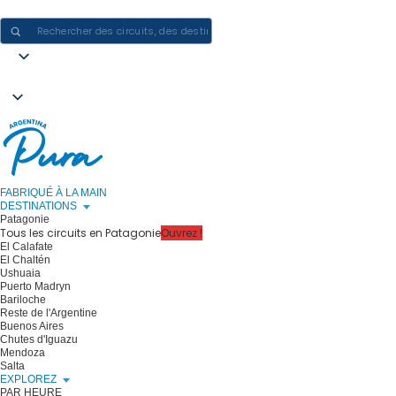
CRÉER DES EXPÉRIENCES EN ARGENTINE - UN VOYAGE À LA FOIS
FABRIQUÉ À LA MAIN
DESTINATIONS
Patagonie
Tous les circuits en Patagonie
Ouvrez !
El Calafate
El Chaltén
Ushuaia
Puerto Madryn
Bariloche
Reste de l'Argentine
Buenos Aires
Chutes d'Iguazu
Mendoza
Salta
EXPLOREZ
PAR HEURE