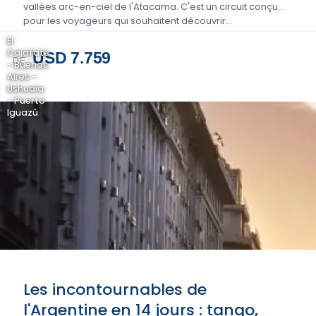
vallées arc-en-ciel de l'Atacama. C'est un circuit conçu
pour les voyageurs qui souhaitent découvrir…
El
Calafate
USD 7.759
DE
- Buenos
Aires -
Ushuaia
- Puerto
Iguazú
Les incontournables de
l'Argentine en 14 jours : tango,