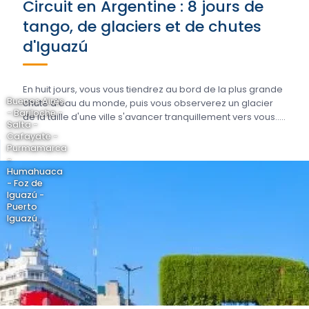
Circuit en Argentine : 8 jours de
tango, de glaciers et de chutes
d'Iguazú
En huit jours, vous vous tiendrez au bord de la plus grande
Buenos Aires
chute d'eau du monde, puis vous observerez un glacier
- Bariloche -
de la taille d'une ville s'avancer tranquillement vers vous.....
Salta -
Cafayate -
Purmamarca
-
Humahuaca
- Foz de
Iguazú -
Puerto
Iguazú