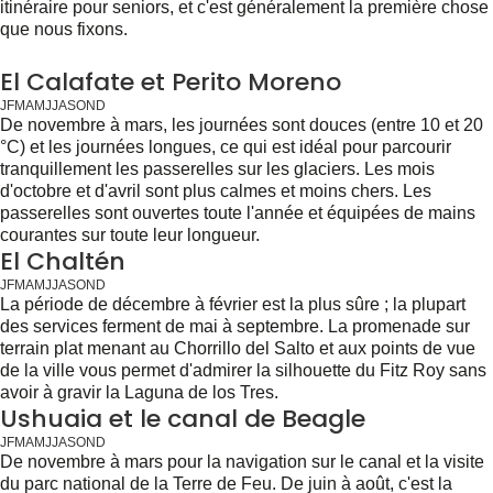
itinéraire pour seniors, et c'est généralement la première chose
que nous fixons.
El Calafate et Perito Moreno
J
F
M
A
M
J
J
A
S
O
N
D
De novembre à mars, les journées sont douces (entre 10 et 20
°C) et les journées longues, ce qui est idéal pour parcourir
tranquillement les passerelles sur les glaciers. Les mois
d'octobre et d'avril sont plus calmes et moins chers. Les
passerelles sont ouvertes toute l'année et équipées de mains
courantes sur toute leur longueur.
El Chaltén
J
F
M
A
M
J
J
A
S
O
N
D
La période de décembre à février est la plus sûre ; la plupart
des services ferment de mai à septembre. La promenade sur
terrain plat menant au Chorrillo del Salto et aux points de vue
de la ville vous permet d'admirer la silhouette du Fitz Roy sans
avoir à gravir la Laguna de los Tres.
Ushuaia et le canal de Beagle
J
F
M
A
M
J
J
A
S
O
N
D
De novembre à mars pour la navigation sur le canal et la visite
du parc national de la Terre de Feu. De juin à août, c'est la