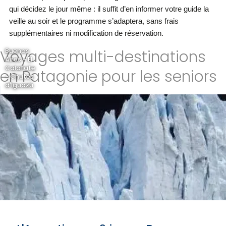
qui décidez le jour même : il suffit d’en informer votre guide la
veille au soir et le programme s’adaptera, sans frais
supplémentaires ni modification de réservation.
Voyages multi-destinations
Buenos
Aires - El
Calafate
en Patagonie pour les seniors
- Chutes
d'Iguazú