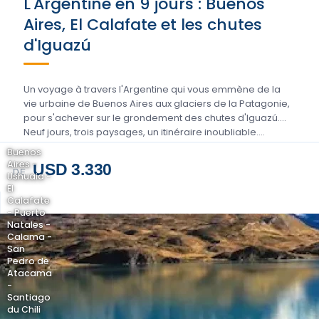
L'Argentine en 9 jours : Buenos
Aires, El Calafate et les chutes
d'Iguazú
Un voyage à travers l'Argentine qui vous emmène de la
vie urbaine de Buenos Aires aux glaciers de la Patagonie,
pour s'achever sur le grondement des chutes d'Iguazú.
Neuf jours, trois paysages, un itinéraire inoubliable….
Buenos
Aires -
USD 3.330
DE
Ushuaia -
El
Calafate
- Puerto
Natales -
Calama -
San
Pedro de
Atacama
-
Santiago
du Chili