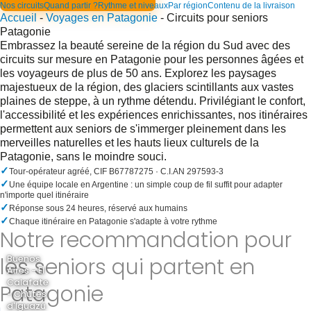
Nos circuits
Quand partir ?
Rythme et niveaux
Par région
Contenu de la livraison
Accueil
-
Voyages en Patagonie
-
Circuits pour seniors
Patagonie
Embrassez la beauté sereine de la région du Sud avec des
circuits sur mesure en Patagonie pour les personnes âgées et
les voyageurs de plus de 50 ans. Explorez les paysages
majestueux de la région, des glaciers scintillants aux vastes
plaines de steppe, à un rythme détendu. Privilégiant le confort,
l'accessibilité et les expériences enrichissantes, nos itinéraires
permettent aux seniors de s'immerger pleinement dans les
merveilles naturelles et les hauts lieux culturels de la
Patagonie, sans le moindre souci.
✓
Tour-opérateur agréé, CIF B67787275 · C.I.AN 297593-3
✓
Une équipe locale en Argentine : un simple coup de fil suffit pour adapter
n'importe quel itinéraire
✓
Réponse sous 24 heures, réservé aux humains
✓
Chaque itinéraire en Patagonie s'adapte à votre rythme
Notre recommandation pour
les seniors qui partent en
Buenos
Aires - El
Calafate
Patagonie
- Chutes
d'Iguazú