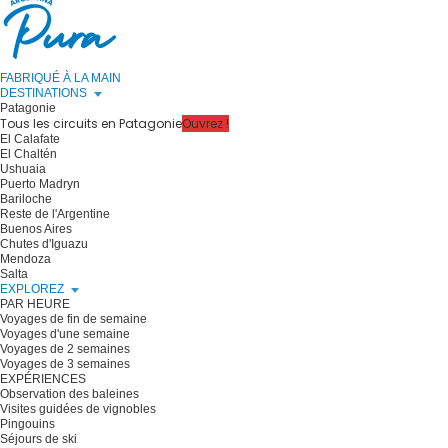
FABRIQUÉ À LA MAIN
DESTINATIONS
Patagonie
Tous les circuits en Patagonie
Ouvrez !
El Calafate
El Chaltén
Ushuaia
Puerto Madryn
Bariloche
Reste de l'Argentine
Buenos Aires
Chutes d'Iguazu
Mendoza
Salta
EXPLOREZ
PAR HEURE
Voyages de fin de semaine
Voyages d'une semaine
Voyages de 2 semaines
Voyages de 3 semaines
EXPÉRIENCES
Observation des baleines
Visites guidées de vignobles
Pingouins
Séjours de ski