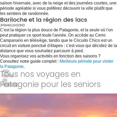
saison hivernale, avec de la neige et des journées courtes, une
période agréable si vous préférez découvrir la ville plutôt que
les sentiers de randonnée.
Bariloche et la région des lacs
J
F
M
A
M
J
J
A
S
O
N
D
C'est la région la plus douce de Patagonie, et la seule où l'on
peut pratiquer ce sport toute l'année. On accède au Cerro
Campanario en télésiège, tandis que le Circuito Chico est un
circuit en voiture ponctué d'étapes : c'est vous qui décidez de la
distance que vous souhaitez parcourir à pied.
Vous organisez vos activités en fonction des saisons ?
Consultez notre guide complet :
Meilleure période pour visiter
la Patagonie
.
Tous nos voyages en
San
Carlos
de
Patagonie pour les seniors
Bariloche