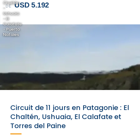
Chaltén
USD 5.192
DE
-
Ushuaia
- El
Calafate
- Puerto
Natales
Circuit de 11 jours en Patagonie : El
Chaltén, Ushuaia, El Calafate et
Torres del Paine