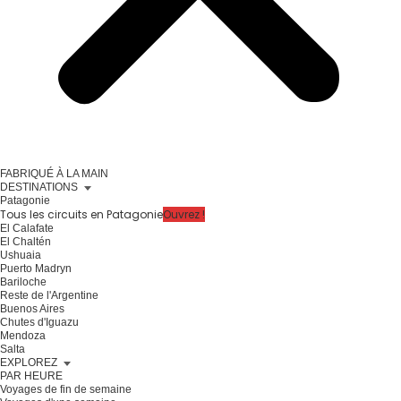
FABRIQUÉ À LA MAIN
DESTINATIONS
Patagonie
Tous les circuits en Patagonie
Ouvrez !
El Calafate
El Chaltén
Ushuaia
Puerto Madryn
Bariloche
Reste de l'Argentine
Buenos Aires
Chutes d'Iguazu
Mendoza
Salta
EXPLOREZ
PAR HEURE
Voyages de fin de semaine