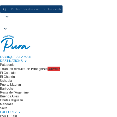
CRÉER DES EXPÉRIENCES EN ARGENTINE - UN VOYAGE À LA FOIS
FABRIQUÉ À LA MAIN
DESTINATIONS
Patagonie
Tous les circuits en Patagonie
Ouvrez !
El Calafate
El Chaltén
Ushuaia
Puerto Madryn
Bariloche
Reste de l'Argentine
Buenos Aires
Chutes d'Iguazu
Mendoza
Salta
EXPLOREZ
PAR HEURE