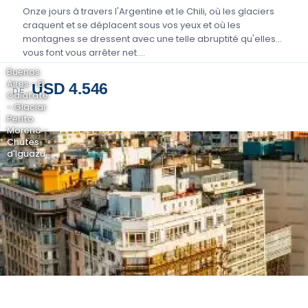
Onze jours à travers l'Argentine et le Chili, où les glaciers
craquent et se déplacent sous vos yeux et où les
montagnes se dressent avec une telle abruptité qu'elles
vous font vous arrêter net….
Buenos
Aires - El
USD 4.546
DE
Calafate
- Glaciar
Perito
Moreno -
Chutes
d'Iguazu