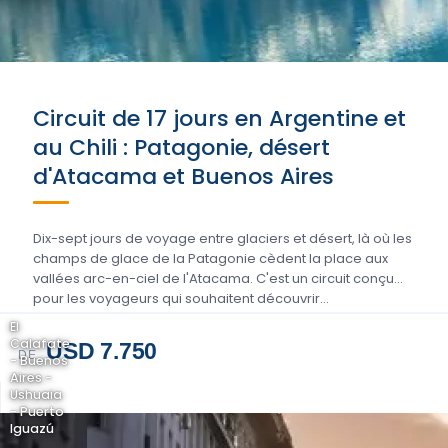
Circuit de 17 jours en Argentine et
au Chili : Patagonie, désert
d'Atacama et Buenos Aires
Dix-sept jours de voyage entre glaciers et désert, là où les
champs de glace de la Patagonie cèdent la place aux
vallées arc-en-ciel de l'Atacama. C'est un circuit conçu
pour les voyageurs qui souhaitent découvrir…
El
Calafate
USD 7.750
DE
- Buenos
Aires -
Ushuaia
- Puerto
Iguazú