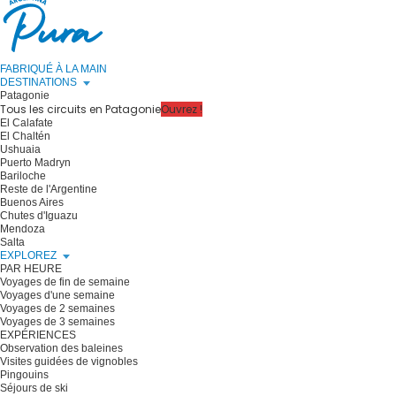
FABRIQUÉ À LA MAIN
DESTINATIONS
Patagonie
Tous les circuits en Patagonie
Ouvrez !
El Calafate
El Chaltén
Ushuaia
Puerto Madryn
Bariloche
Reste de l'Argentine
Buenos Aires
Chutes d'Iguazu
Mendoza
Salta
EXPLOREZ
PAR HEURE
Voyages de fin de semaine
Voyages d'une semaine
Voyages de 2 semaines
Voyages de 3 semaines
EXPÉRIENCES
Observation des baleines
Visites guidées de vignobles
Pingouins
Séjours de ski