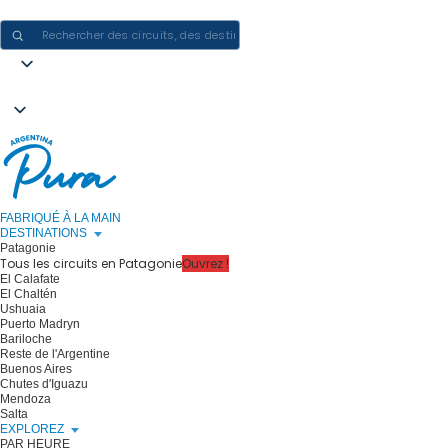
CRÉER DES EXPÉRIENCES EN ARGENTINE - UN VOYAGE À LA FOIS
FABRIQUÉ À LA MAIN
DESTINATIONS
Patagonie
Tous les circuits en Patagonie
Ouvrez !
El Calafate
El Chaltén
Ushuaia
Puerto Madryn
Bariloche
Reste de l'Argentine
Buenos Aires
Chutes d'Iguazu
Mendoza
Salta
EXPLOREZ
PAR HEURE