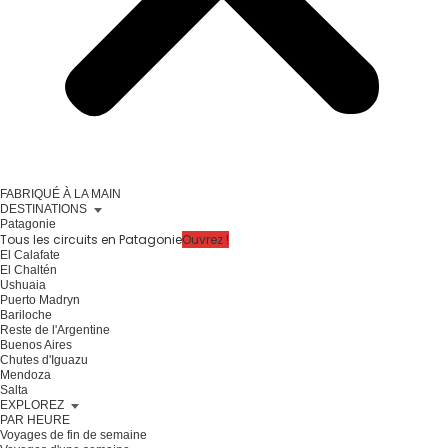
FABRIQUÉ À LA MAIN
DESTINATIONS
Patagonie
Tous les circuits en Patagonie
Ouvrez !
El Calafate
El Chaltén
Ushuaia
Puerto Madryn
Bariloche
Reste de l'Argentine
Buenos Aires
Chutes d'Iguazu
Mendoza
Salta
EXPLOREZ
PAR HEURE
Voyages de fin de semaine