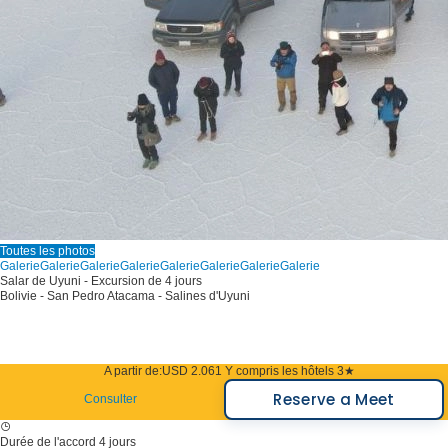
Toutes les photos
Galerie
Galerie
Galerie
Galerie
Galerie
Galerie
Galerie
Galerie
Salar de Uyuni - Excursion de 4 jours
Bolivie - San Pedro Atacama - Salines d'Uyuni
A partir de:
USD 2.061
Y compris les hôtels 3★
Reserve a Meet
Consulter
Durée de l'accord
4 jours