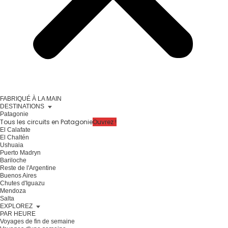
FABRIQUÉ À LA MAIN
DESTINATIONS
Patagonie
Tous les circuits en Patagonie
Ouvrez !
El Calafate
El Chaltén
Ushuaia
Puerto Madryn
Bariloche
Reste de l'Argentine
Buenos Aires
Chutes d'Iguazu
Mendoza
Salta
EXPLOREZ
PAR HEURE
Voyages de fin de semaine