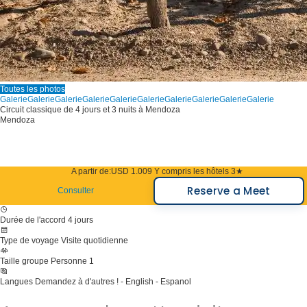
Toutes les photos
Galerie
Galerie
Galerie
Galerie
Galerie
Galerie
Galerie
Galerie
Galerie
Galerie
Circuit classique de 4 jours et 3 nuits à Mendoza
Mendoza
A partir de:
USD 1.009
Y compris les hôtels 3★
Reserve a Meet
Consulter
Durée de l'accord
4 jours
Type de voyage
Visite quotidienne
Taille groupe
Personne 1
Langues
Demandez à d'autres ! - English - Espanol