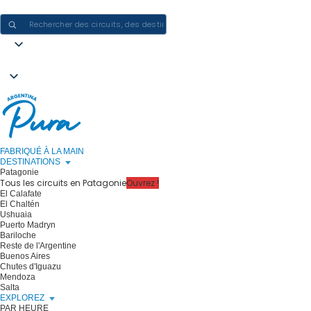
CRÉER DES EXPÉRIENCES EN ARGENTINE - UN VOYAGE À LA FOIS
FABRIQUÉ À LA MAIN
DESTINATIONS
Patagonie
Tous les circuits en Patagonie
Ouvrez !
El Calafate
El Chaltén
Ushuaia
Puerto Madryn
Bariloche
Reste de l'Argentine
Buenos Aires
Chutes d'Iguazu
Mendoza
Salta
EXPLOREZ
PAR HEURE