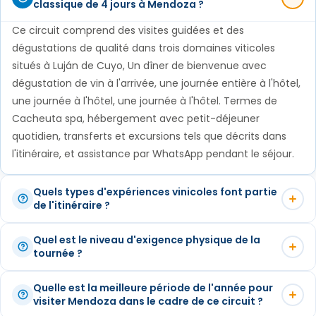
classique de 4 jours à Mendoza ?
bien-être, nature et gastronomie régionale, avec un
propre vin dans le cadre d'une activité créative et
déjeuner buffet inclus et du temps libre pour se
Ce circuit comprend des visites guidées et des
interactive qui consiste à combiner différents
détendre pleinement. Une expérience idéale pour se
dégustations de qualité dans trois domaines viticoles
éléments, tels que des mots, des sons ou des
situés à
Luján de Cuyo
, Un dîner de bienvenue avec
déconnecter, restaurer le corps et l'esprit et
images, pour créer des combinaisons nouvelles et
dégustation de vin à l'arrivée, une journée entière à l'hôtel,
découvrir Mendoza sous son aspect le plus
uniques.
une journée à l'hôtel, une journée à l'hôtel.
Termes de
authentique et naturel.
Cacheuta
spa, hébergement avec petit-déjeuner
L'excursion se termine par un déjeuner
quotidien, transferts et excursions tels que décrits dans
gastronomique en trois étapes dans un cadre
l'itinéraire, et assistance par WhatsApp pendant le séjour.
magnifique, agrémenté des meilleurs vins de la
région. Vous pouvez personnaliser la sélection des
Quels types d'expériences vinicoles font partie
vignobles en fonction de vos préférences, qu'il
de l'itinéraire ?
s'agisse de l'architecture, des méthodes de
Vous profiterez de visites de vignobles de premier ordre à
Quel est le niveau d'exigence physique de la
production, des cépages spécifiques ou d'autres
Luján de Cuyo, vous dégusterez certains des vins les plus
tournée ?
caractéristiques.
célèbres de Mendoza, vous découvrirez le processus de
Ce circuit classique est conçu pour tous les niveaux de
production du vin et vous participerez à une session
Quelle est la meilleure période de l'année pour
Nuit à Lares de Chacras, Finca Adalgisa, Entre Cielos
forme physique. La plupart des activités sont des activités
visiter Mendoza dans le cadre de ce circuit ?
interactive amusante au cours de laquelle vous
ou similaire.
de loisir, y compris des visites de vignobles, des