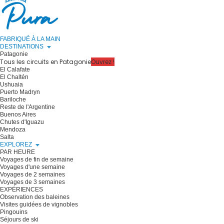
FABRIQUÉ À LA MAIN
DESTINATIONS
Patagonie
Tous les circuits en Patagonie
Ouvrez !
El Calafate
El Chaltén
Ushuaia
Puerto Madryn
Bariloche
Reste de l'Argentine
Buenos Aires
Chutes d'Iguazu
Mendoza
Salta
EXPLOREZ
PAR HEURE
Voyages de fin de semaine
Voyages d'une semaine
Voyages de 2 semaines
Voyages de 3 semaines
EXPÉRIENCES
Observation des baleines
Visites guidées de vignobles
Pingouins
Séjours de ski