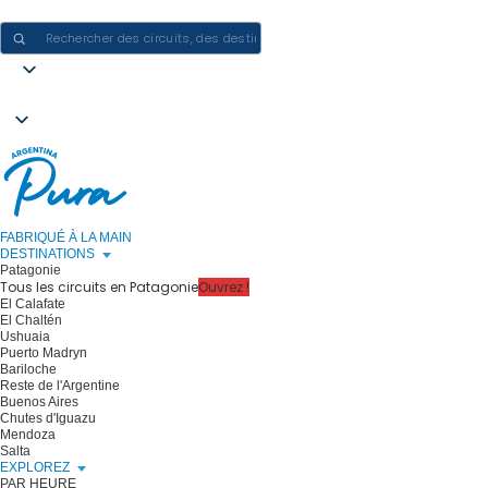
CRÉER DES EXPÉRIENCES EN ARGENTINE - UN VOYAGE À LA FOIS
FABRIQUÉ À LA MAIN
DESTINATIONS
Patagonie
Tous les circuits en Patagonie
Ouvrez !
El Calafate
El Chaltén
Ushuaia
Puerto Madryn
Bariloche
Reste de l'Argentine
Buenos Aires
Chutes d'Iguazu
Mendoza
Salta
EXPLOREZ
PAR HEURE