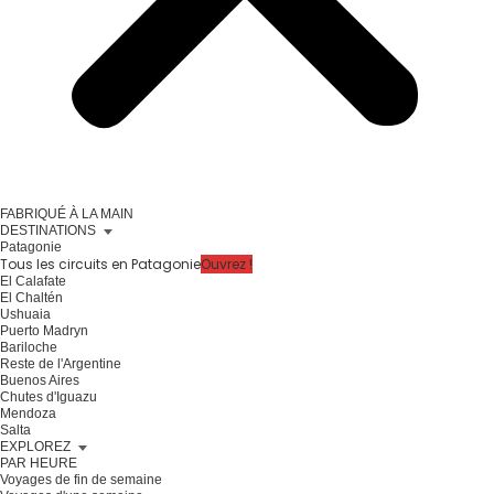
FABRIQUÉ À LA MAIN
DESTINATIONS
Patagonie
Tous les circuits en Patagonie
Ouvrez !
El Calafate
El Chaltén
Ushuaia
Puerto Madryn
Bariloche
Reste de l'Argentine
Buenos Aires
Chutes d'Iguazu
Mendoza
Salta
EXPLOREZ
PAR HEURE
Voyages de fin de semaine