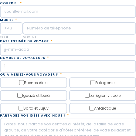
COURRIEL
*
Comprend l'entrée au parc national d'Iguazu.
MOBILE
*
A l'heure prévue, nous viendrons vous chercher pour
vous emmener à l'aéroport d'Iguazu (service privé -
chauffeur uniquement).
CODE
NOMBRE
DATE ESTIMÉE DU VOYAGE
*
Repas inclus : Petit-déjeuner.
NOMBRE DE VOYAGEURS
*
OÙ AIMERIEZ-VOUS VOYAGER ?
*
Buenos Aires
Patagonie
Iguazú et Iberá
La région viticole
Salta et Jujuy
Antarctique
PARTAGEZ VOS IDÉES AVEC NOUS !
*