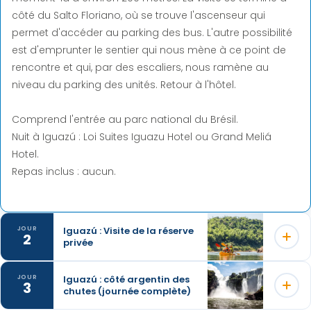
côté du Salto Floriano, où se trouve l'ascenseur qui
permet d'accéder au parking des bus. L'autre possibilité
est d'emprunter le sentier qui nous mène à ce point de
rencontre et qui, par des escaliers, nous ramène au
niveau du parking des unités. Retour à l'hôtel.
Comprend l'entrée au parc national du Brésil.
Nuit à Iguazú : Loi Suites Iguazu Hotel ou Grand Meliá
Hotel.
Repas inclus : aucun.
Iguazú : Visite de la réserve
JOUR
2
privée
Iguazú : côté argentin des
JOUR
3
chutes (journée complète)
Lorsque nous arrivons à La Lorenza, nous entrons dans
un sentier de la jungle, riche en espèces de plantes et