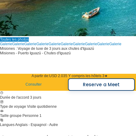
Toutes les photos
Galerie
Galerie
Galerie
Galerie
Galerie
Galerie
Galerie
Galerie
Galerie
Galerie
Misiones : Voyage de luxe de 3 jours aux chutes d'Iguazú
Misiones - Puerto Iguazú - Chutes d'Iguazú
A partir de:
USD 2.035
Y compris les hôtels 3★
Reserve a Meet
Consulter
Durée de l'accord
3 jours
Type de voyage
Visite quotidienne
Taille groupe
Personne 1
Langues
Anglais - Espagnol - Autre