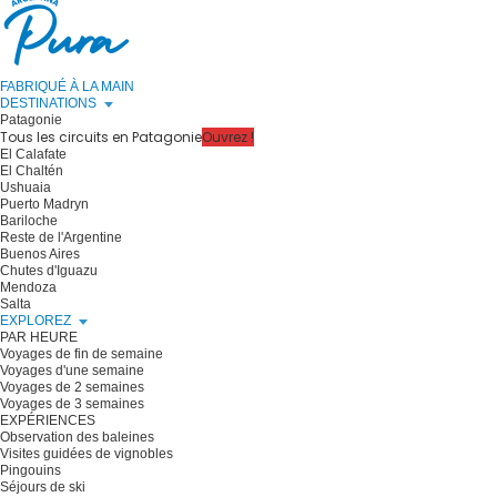
FABRIQUÉ À LA MAIN
DESTINATIONS
Patagonie
Tous les circuits en Patagonie
Ouvrez !
El Calafate
El Chaltén
Ushuaia
Puerto Madryn
Bariloche
Reste de l'Argentine
Buenos Aires
Chutes d'Iguazu
Mendoza
Salta
EXPLOREZ
PAR HEURE
Voyages de fin de semaine
Voyages d'une semaine
Voyages de 2 semaines
Voyages de 3 semaines
EXPÉRIENCES
Observation des baleines
Visites guidées de vignobles
Pingouins
Séjours de ski