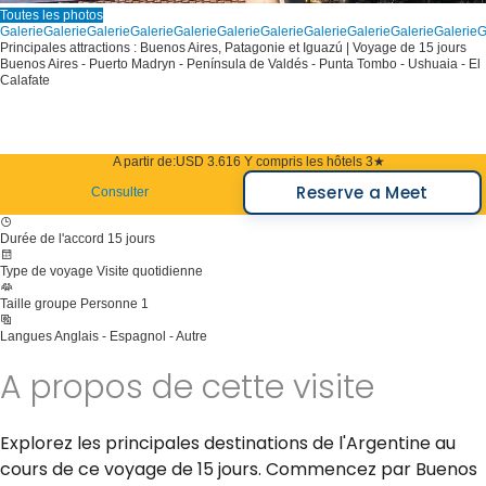
Toutes les photos
Galerie
Galerie
Galerie
Galerie
Galerie
Galerie
Galerie
Galerie
Galerie
Galerie
Galerie
G
Principales attractions : Buenos Aires, Patagonie et Iguazú | Voyage de 15 jours
Buenos Aires - Puerto Madryn - Península de Valdés - Punta Tombo - Ushuaia - El
Calafate
A partir de:
USD 3.616
Y compris les hôtels 3★
Reserve a Meet
Consulter
Durée de l'accord
15 jours
Type de voyage
Visite quotidienne
Taille groupe
Personne 1
Langues
Anglais - Espagnol - Autre
A propos de cette visite
Explorez les principales destinations de l'Argentine au
cours de ce voyage de 15 jours. Commencez par Buenos