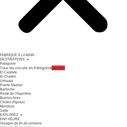
FABRIQUÉ À LA MAIN
DESTINATIONS
Patagonie
Tous les circuits en Patagonie
Ouvrez !
El Calafate
El Chaltén
Ushuaia
Puerto Madryn
Bariloche
Reste de l'Argentine
Buenos Aires
Chutes d'Iguazu
Mendoza
Salta
EXPLOREZ
PAR HEURE
Voyages de fin de semaine