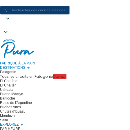
CRÉER DES EXPÉRIENCES EN ARGENTINE - UN VOYAGE À LA FOIS
FABRIQUÉ À LA MAIN
DESTINATIONS
Patagonie
Tous les circuits en Patagonie
Ouvrez !
El Calafate
El Chaltén
Ushuaia
Puerto Madryn
Bariloche
Reste de l'Argentine
Buenos Aires
Chutes d'Iguazu
Mendoza
Salta
EXPLOREZ
PAR HEURE