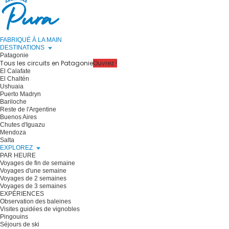
FABRIQUÉ À LA MAIN
DESTINATIONS
Patagonie
Tous les circuits en Patagonie
Ouvrez !
El Calafate
El Chaltén
Ushuaia
Puerto Madryn
Bariloche
Reste de l'Argentine
Buenos Aires
Chutes d'Iguazu
Mendoza
Salta
EXPLOREZ
PAR HEURE
Voyages de fin de semaine
Voyages d'une semaine
Voyages de 2 semaines
Voyages de 3 semaines
EXPÉRIENCES
Observation des baleines
Visites guidées de vignobles
Pingouins
Séjours de ski