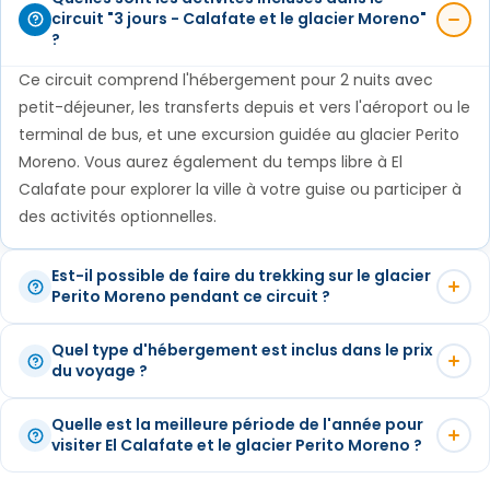
circuit "3 jours - Calafate et le glacier Moreno"
séjour dans chaque destination et ajouter ou
?
supprimer des services en fonction de vos goûts afin
Ce circuit comprend l'hébergement pour 2 nuits avec
que nous puissions composer le meilleur itinéraire
petit-déjeuner, les transferts depuis et vers l'aéroport ou le
pour vous.
terminal de bus, et une excursion guidée au glacier Perito
Moreno. Vous aurez également du temps libre à El
Calafate pour explorer la ville à votre guise ou participer à
des activités optionnelles.
Est-il possible de faire du trekking sur le glacier
Perito Moreno pendant ce circuit ?
Oui, le trekking est possible. Pendant l'excursion au glacier
Quel type d'hébergement est inclus dans le prix
Perito Moreno, vous pouvez choisir de faire une marche
du voyage ?
sur le glacier (sous réserve de disponibilité et des
Le prix de base comprend l'hébergement dans des hôtels
conditions météorologiques). Une promenade en bateau
Quelle est la meilleure période de l'année pour
3 étoiles confortables et situés dans le centre, sous
visiter El Calafate et le glacier Perito Moreno ?
sur le lac Argentino est également proposée en option
réserve de disponibilité. Si vous le souhaitez, nous pouvons
pour ceux qui préfèrent profiter de la vue sans faire de
La saison idéale pour visiter le glacier Perito Moreno est