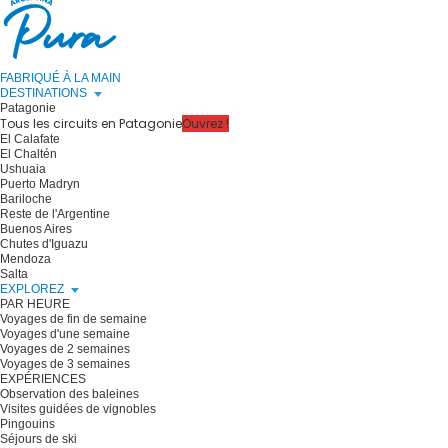
FABRIQUÉ À LA MAIN
DESTINATIONS
Patagonie
Tous les circuits en Patagonie
Ouvrez !
El Calafate
El Chaltén
Ushuaia
Puerto Madryn
Bariloche
Reste de l'Argentine
Buenos Aires
Chutes d'Iguazu
Mendoza
Salta
EXPLOREZ
PAR HEURE
Voyages de fin de semaine
Voyages d'une semaine
Voyages de 2 semaines
Voyages de 3 semaines
EXPÉRIENCES
Observation des baleines
Visites guidées de vignobles
Pingouins
Séjours de ski