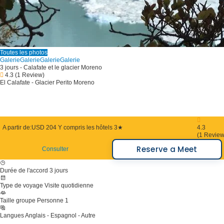
Toutes les photos
Galerie
Galerie
Galerie
Galerie
3 jours - Calafate et le glacier Moreno
4.3
(1 Review)
El Calafate - Glacier Perito Moreno
A partir de:
USD 204
Y compris les hôtels 3★
4.3
(1 Review
Reserve a Meet
Consulter
Durée de l'accord
3 jours
Type de voyage
Visite quotidienne
Taille groupe
Personne 1
Langues
Anglais - Espagnol - Autre