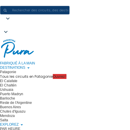
CRÉER DES EXPÉRIENCES EN ARGENTINE - UN VOYAGE À LA FOIS
FABRIQUÉ À LA MAIN
DESTINATIONS
Patagonie
Tous les circuits en Patagonie
Ouvrez !
El Calafate
El Chaltén
Ushuaia
Puerto Madryn
Bariloche
Reste de l'Argentine
Buenos Aires
Chutes d'Iguazu
Mendoza
Salta
EXPLOREZ
PAR HEURE