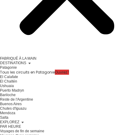
FABRIQUÉ À LA MAIN
DESTINATIONS
Patagonie
Tous les circuits en Patagonie
Ouvrez !
El Calafate
El Chaltén
Ushuaia
Puerto Madryn
Bariloche
Reste de l'Argentine
Buenos Aires
Chutes d'Iguazu
Mendoza
Salta
EXPLOREZ
PAR HEURE
Voyages de fin de semaine