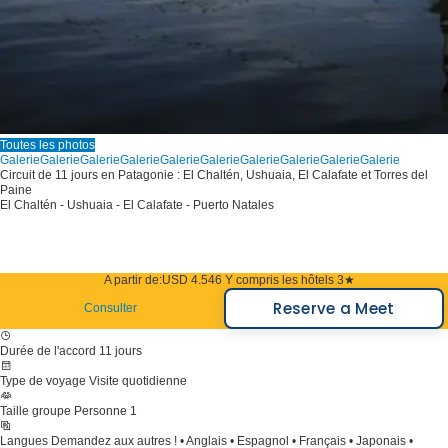
Toutes les photos
Galerie
Galerie
Galerie
Galerie
Galerie
Galerie
Galerie
Galerie
Galerie
Galerie
Circuit de 11 jours en Patagonie : El Chaltén, Ushuaia, El Calafate et Torres del
Paine
El Chaltén - Ushuaia - El Calafate - Puerto Natales
A partir de:
USD 4.546
Y compris les hôtels 3★
Reserve a Meet
Consulter
Durée de l'accord
11 jours
Type de voyage
Visite quotidienne
Taille groupe
Personne 1
Langues
Demandez aux autres ! • Anglais • Espagnol • Français • Japonais •