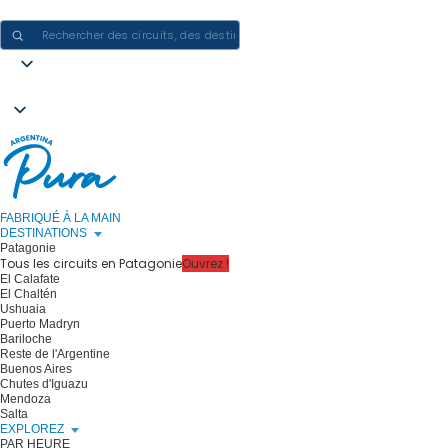
CRÉER DES EXPÉRIENCES EN ARGENTINE - UN VOYAGE À LA FOIS
FABRIQUÉ À LA MAIN
DESTINATIONS
Patagonie
Tous les circuits en Patagonie
Ouvrez !
El Calafate
El Chaltén
Ushuaia
Puerto Madryn
Bariloche
Reste de l'Argentine
Buenos Aires
Chutes d'Iguazu
Mendoza
Salta
EXPLOREZ
PAR HEURE