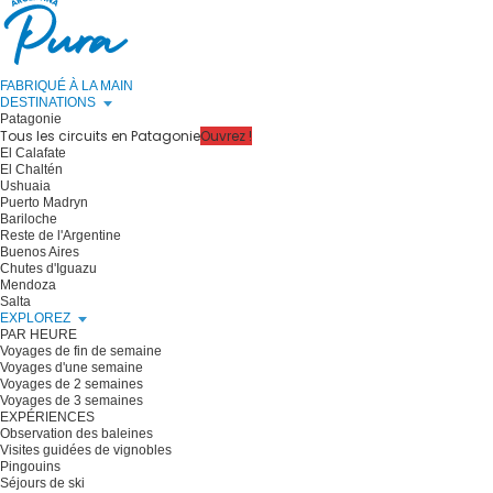
FABRIQUÉ À LA MAIN
DESTINATIONS
Patagonie
Tous les circuits en Patagonie
Ouvrez !
El Calafate
El Chaltén
Ushuaia
Puerto Madryn
Bariloche
Reste de l'Argentine
Buenos Aires
Chutes d'Iguazu
Mendoza
Salta
EXPLOREZ
PAR HEURE
Voyages de fin de semaine
Voyages d'une semaine
Voyages de 2 semaines
Voyages de 3 semaines
EXPÉRIENCES
Observation des baleines
Visites guidées de vignobles
Pingouins
Séjours de ski