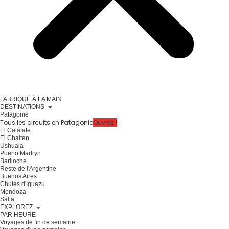
FABRIQUÉ À LA MAIN
DESTINATIONS
Patagonie
Tous les circuits en Patagonie
Ouvrez !
El Calafate
El Chaltén
Ushuaia
Puerto Madryn
Bariloche
Reste de l'Argentine
Buenos Aires
Chutes d'Iguazu
Mendoza
Salta
EXPLOREZ
PAR HEURE
Voyages de fin de semaine