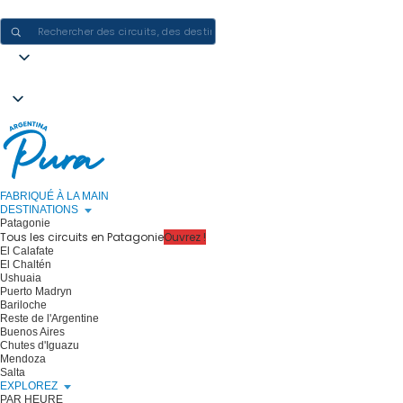
CRÉER DES EXPÉRIENCES EN ARGENTINE - UN VOYAGE À LA FOIS
FABRIQUÉ À LA MAIN
DESTINATIONS
Patagonie
Tous les circuits en Patagonie
Ouvrez !
El Calafate
El Chaltén
Ushuaia
Puerto Madryn
Bariloche
Reste de l'Argentine
Buenos Aires
Chutes d'Iguazu
Mendoza
Salta
EXPLOREZ
PAR HEURE