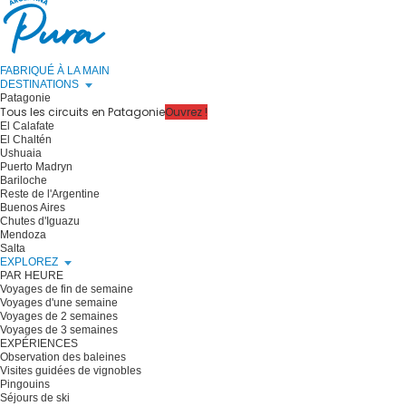
FABRIQUÉ À LA MAIN
DESTINATIONS
Patagonie
Tous les circuits en Patagonie
Ouvrez !
El Calafate
El Chaltén
Ushuaia
Puerto Madryn
Bariloche
Reste de l'Argentine
Buenos Aires
Chutes d'Iguazu
Mendoza
Salta
EXPLOREZ
PAR HEURE
Voyages de fin de semaine
Voyages d'une semaine
Voyages de 2 semaines
Voyages de 3 semaines
EXPÉRIENCES
Observation des baleines
Visites guidées de vignobles
Pingouins
Séjours de ski