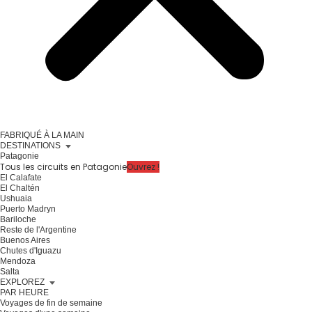
FABRIQUÉ À LA MAIN
DESTINATIONS
Patagonie
Tous les circuits en Patagonie
Ouvrez !
El Calafate
El Chaltén
Ushuaia
Puerto Madryn
Bariloche
Reste de l'Argentine
Buenos Aires
Chutes d'Iguazu
Mendoza
Salta
EXPLOREZ
PAR HEURE
Voyages de fin de semaine