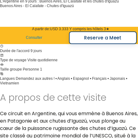
L'Argentine en 9 jours : Buenos Aires, El Calafate et les chutes d'Iguazú
Buenos Aires - El Calafate - Chutes d'Iguazú
A partir de:
USD 3.333
Y compris les hôtels 3★
Reserve a Meet
Consulter
Durée de l'accord
9 jours
Type de voyage
Visite quotidienne
Taille groupe
Personne 1
Langues
Demandez aux autres ! • Anglais • Espagnol • Français • Japonais •
Vietnamien
A propos de cette visite
Ce circuit en Argentine, qui vous emmène à Buenos Aires,
en Patagonie et aux chutes d’Iguazú, vous plonge au
cœur de la puissance rugissante des chutes d’Iguazú. Ce
site classé au patrimoine mondial de l’UNESCO, situé à la