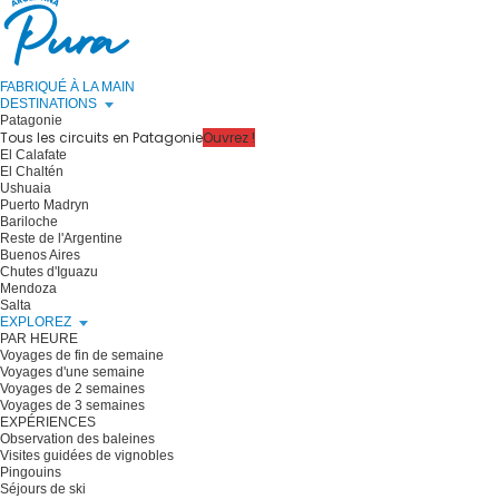
FABRIQUÉ À LA MAIN
DESTINATIONS
Patagonie
Tous les circuits en Patagonie
Ouvrez !
El Calafate
El Chaltén
Ushuaia
Puerto Madryn
Bariloche
Reste de l'Argentine
Buenos Aires
Chutes d'Iguazu
Mendoza
Salta
EXPLOREZ
PAR HEURE
Voyages de fin de semaine
Voyages d'une semaine
Voyages de 2 semaines
Voyages de 3 semaines
EXPÉRIENCES
Observation des baleines
Visites guidées de vignobles
Pingouins
Séjours de ski