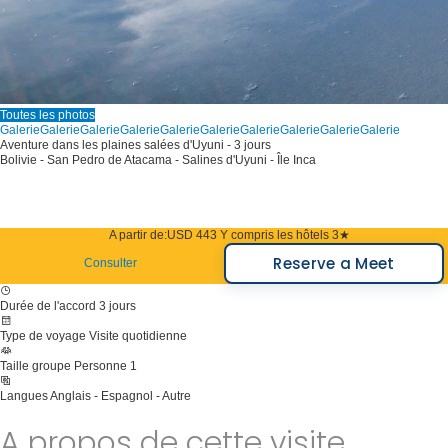
Toutes les photos
Galerie
Galerie
Galerie
Galerie
Galerie
Galerie
Galerie
Galerie
Galerie
Galerie
Aventure dans les plaines salées d'Uyuni - 3 jours
Bolivie - San Pedro de Atacama - Salines d'Uyuni - Île Inca
A partir de:
USD 443
Y compris les hôtels 3★
Reserve a Meet
Consulter
Durée de l'accord
3 jours
Type de voyage
Visite quotidienne
Taille groupe
Personne 1
Langues
Anglais - Espagnol - Autre
A propos de cette visite