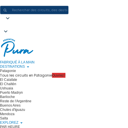
CRÉER DES EXPÉRIENCES EN ARGENTINE - UN VOYAGE À LA FOIS
FABRIQUÉ À LA MAIN
DESTINATIONS
Patagonie
Tous les circuits en Patagonie
Ouvrez !
El Calafate
El Chaltén
Ushuaia
Puerto Madryn
Bariloche
Reste de l'Argentine
Buenos Aires
Chutes d'Iguazu
Mendoza
Salta
EXPLOREZ
PAR HEURE