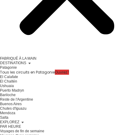
FABRIQUÉ À LA MAIN
DESTINATIONS
Patagonie
Tous les circuits en Patagonie
Ouvrez !
El Calafate
El Chaltén
Ushuaia
Puerto Madryn
Bariloche
Reste de l'Argentine
Buenos Aires
Chutes d'Iguazu
Mendoza
Salta
EXPLOREZ
PAR HEURE
Voyages de fin de semaine