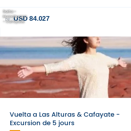
Salta -
Humahuaca
USD 84.027
DE
- Cafayate
Vuelta a Las Alturas & Cafayate -
Excursion de 5 jours