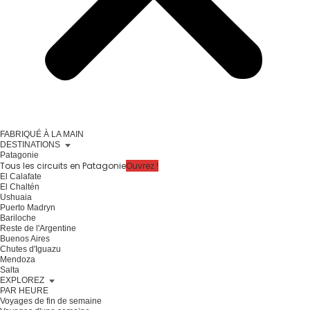
FABRIQUÉ À LA MAIN
DESTINATIONS
Patagonie
Tous les circuits en Patagonie
Ouvrez !
El Calafate
El Chaltén
Ushuaia
Puerto Madryn
Bariloche
Reste de l'Argentine
Buenos Aires
Chutes d'Iguazu
Mendoza
Salta
EXPLOREZ
PAR HEURE
Voyages de fin de semaine