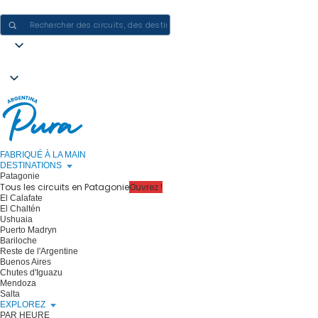
CRÉER DES EXPÉRIENCES EN ARGENTINE - UN VOYAGE À LA FOIS
FABRIQUÉ À LA MAIN
DESTINATIONS
Patagonie
Tous les circuits en Patagonie
Ouvrez !
El Calafate
El Chaltén
Ushuaia
Puerto Madryn
Bariloche
Reste de l'Argentine
Buenos Aires
Chutes d'Iguazu
Mendoza
Salta
EXPLOREZ
PAR HEURE