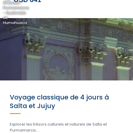
DE
Grandes -
Purmamarca
- Quebrada
de
Humahuaca
Voyage classique de 4 jours à
Salta et Jujuy
Explorer les trésors culturels et naturels de Salta et
Purmamarca....