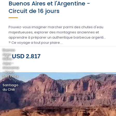
Buenos Aires et l'Argentine -
Circuit de 16 jours
Pouvez-vous imaginer marcher parmi des chutes d'eau
majestueuses, explorer des montagnes anciennes et
apprendre à préparer un authentique barbecue argentin
? Ce voyage a tout pour plaire....
Buenos
Aires -
USD 2.817
DE
Salta -
Jujuy -
Atacama
- Uyuni
Salt Flats
-
Santiago
du Chili