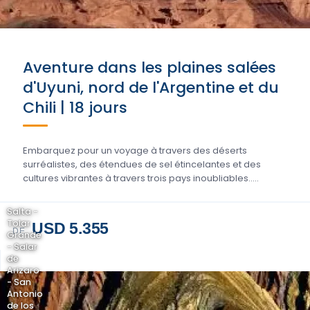
Aventure dans les plaines salées
d'Uyuni, nord de l'Argentine et du
Chili | 18 jours
Embarquez pour un voyage à travers des déserts
surréalistes, des étendues de sel étincelantes et des
cultures vibrantes à travers trois pays inoubliables.....
Salta -
Tolar
USD 5.355
DE
Grande
- Salar
de
Arizaro
- San
Antonio
de los