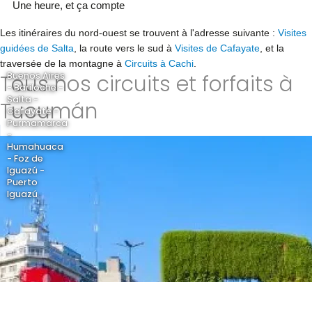
Une heure, et ça compte
Les itinéraires du nord-ouest se trouvent à l'adresse suivante :
Visites
guidées de Salta
, la route vers le sud à
Visites de Cafayate
, et la
traversée de la montagne à
Circuits à Cachi
.
Tous nos circuits et forfaits à
Buenos Aires
- Bariloche -
Salta -
Tucumán
Cafayate -
Purmamarca
-
Humahuaca
- Foz de
Iguazú -
Puerto
Iguazú