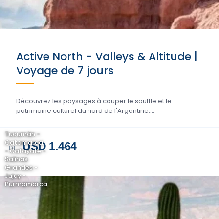
Active North - Valleys & Altitude |
Voyage de 7 jours
Découvrez les paysages à couper le souffle et le
patrimoine culturel du nord de l'Argentine....
Tucumán -
Catamarca
USD 1.464
DE
- Cafayate -
Salinas
Grandes -
Jujuy -
Purmamarca