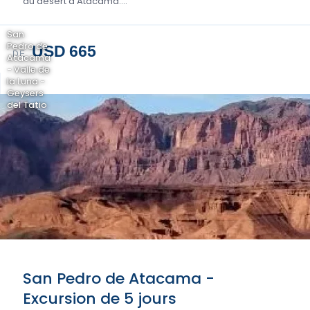
du désert d'Atacama....
San
Pedro de
USD 665
DE
Atacama
- Valle de
la Luna -
Geysers
del Tatio
San Pedro de Atacama -
Excursion de 5 jours