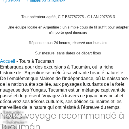
Questions
Contenu de la livraison
Tour-opérateur agréé, CIF B67787275 · C.I.AN 297593-3
Une équipe locale en Argentine : un simple coup de fil suffit pour adapter
n'importe quel itinéraire
Réponse sous 24 heures, réservé aux humains
Sur mesure, sans dates de départ fixes
Accueil
-
Tours à Tucuman
Embarquez pour des excursions à Tucumán, où la riche
histoire de l'Argentine se mêle à sa vibrante beauté naturelle.
De l'emblématique Maison de l'Indépendance, où la naissance
de la nation a été scellée, aux paysages luxuriants de la forêt
nuageuse des Yungas, Tucumán est un mélange captivant de
passé et de présent. Voyagez à travers ce joyau provincial et
découvrez ses trésors culturels, ses délices culinaires et les
merveilles de la nature qui ont résisté à l'épreuve du temps.
Notre voyage recommandé à
Tucumán -
Catamarca
- Cafayate -
Tucumán
Salinas