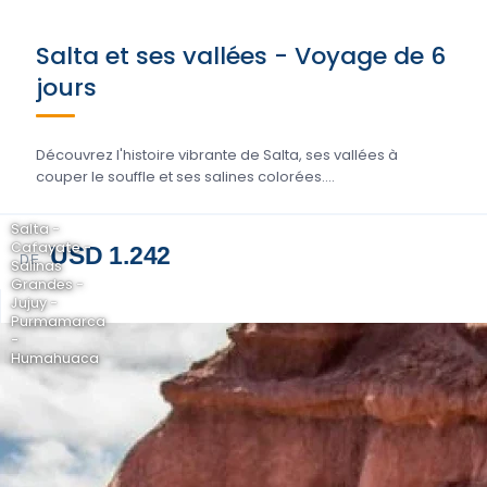
Salta et ses vallées - Voyage de 6
jours
Découvrez l'histoire vibrante de Salta, ses vallées à
couper le souffle et ses salines colorées....
Salta -
Cafayate -
USD 1.242
DE
Salinas
Grandes -
Jujuy -
Purmamarca
-
Humahuaca