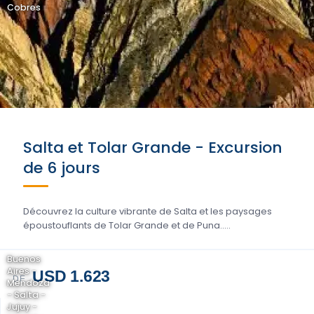
Cobres
Salta et Tolar Grande - Excursion
de 6 jours
Découvrez la culture vibrante de Salta et les paysages
époustouflants de Tolar Grande et de Puna.....
Buenos
Aires -
USD 1.623
DE
Mendoza
- Salta -
Jujuy -