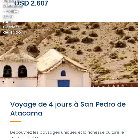
Pedro de
USD 2.607
DE
Atacama
- Vallée
de la
Lune -
Geysers
del Tatio
Voyage de 4 jours à San Pedro de
Atacama
Découvrez les paysages uniques et la richesse culturelle