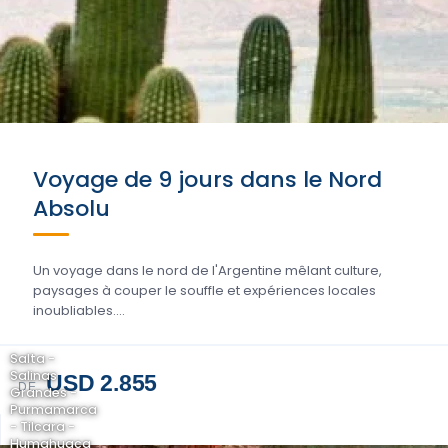
Voyage de 9 jours dans le Nord
Absolu
Un voyage dans le nord de l'Argentine mêlant culture,
paysages à couper le souffle et expériences locales
inoubliables....
Salta -
Salinas
USD 2.855
DE
Grandes -
Purmamarca
- Tilcara -
Humahuaca