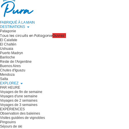
FABRIQUÉ À LA MAIN
DESTINATIONS
Patagonie
Tous les circuits en Patagonie
Ouvrez !
El Calafate
El Chaltén
Ushuaia
Puerto Madryn
Bariloche
Reste de l'Argentine
Buenos Aires
Chutes d'Iguazu
Mendoza
Salta
EXPLOREZ
PAR HEURE
Voyages de fin de semaine
Voyages d'une semaine
Voyages de 2 semaines
Voyages de 3 semaines
EXPÉRIENCES
Observation des baleines
Visites guidées de vignobles
Pingouins
Séjours de ski