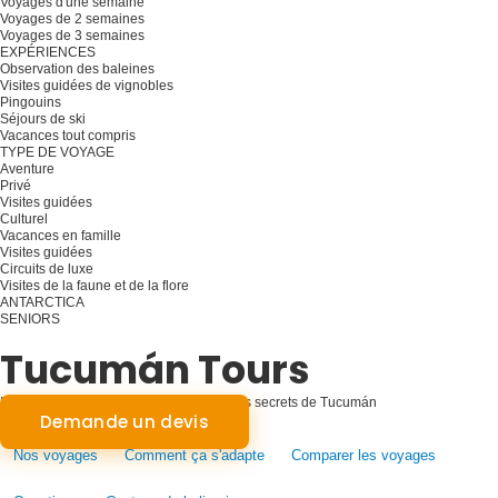
Voyages d'une semaine
Voyages de 2 semaines
Voyages de 3 semaines
EXPÉRIENCES
Observation des baleines
Visites guidées de vignobles
Pingouins
Séjours de ski
Vacances tout compris
TYPE DE VOYAGE
Aventure
Privé
Visites guidées
Culturel
Vacances en famille
Visites guidées
Circuits de luxe
Visites de la faune et de la flore
ANTARCTICA
SENIORS
Planifiez votre voyage
Tucumán Tours
L'histoire rencontre la nature : Révéler les secrets de Tucumán
Demande un devis
Nos voyages
Comment ça s'adapte
Comparer les voyages