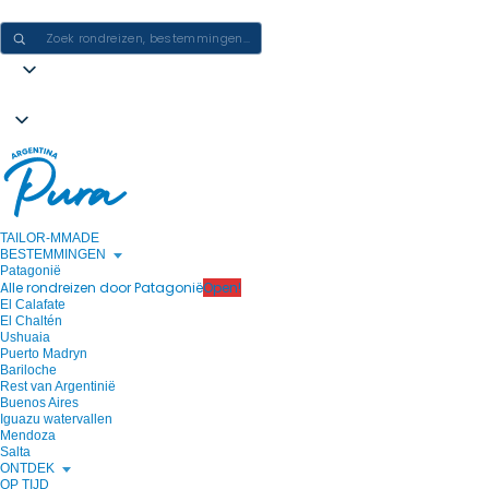
ERVARINGEN IN ARGENTINIË CREËREN - ÉÉN REIS PER KEER
TAILOR-MMADE
BESTEMMINGEN
Patagonië
Alle rondreizen door Patagonië
Open!
El Calafate
El Chaltén
Ushuaia
Puerto Madryn
Bariloche
Rest van Argentinië
Buenos Aires
Iguazu watervallen
Mendoza
Salta
ONTDEK
OP TIJD