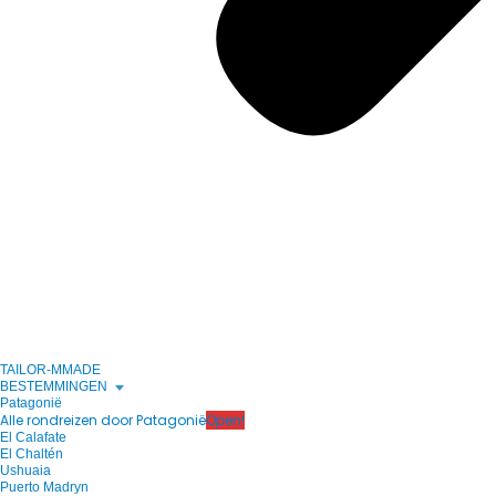
TAILOR-MMADE
BESTEMMINGEN
Patagonië
Alle rondreizen door Patagonië
Open!
El Calafate
El Chaltén
Ushuaia
Puerto Madryn