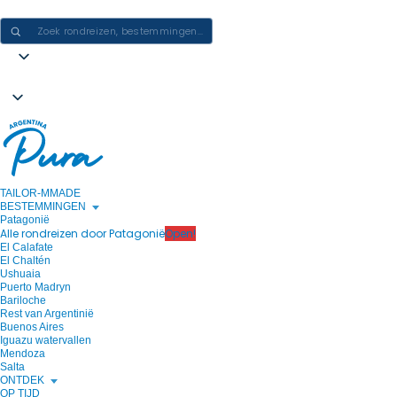
ERVARINGEN IN ARGENTINIË CREËREN - ÉÉN REIS PER KEER
TAILOR-MMADE
BESTEMMINGEN
Patagonië
Alle rondreizen door Patagonië
Open!
El Calafate
El Chaltén
Ushuaia
Puerto Madryn
Bariloche
Rest van Argentinië
Buenos Aires
Iguazu watervallen
Mendoza
Salta
ONTDEK
OP TIJD