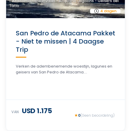
Atacama - Maanvallei - Altiplanic Lagoons - Geisers del
Tatio
4 dagen
San Pedro de Atacama Pakket
- Niet te missen | 4 Daagse
Trip
Verken de adembenemende woestijn, lagunes en
geisers van San Pedro de Atacama....
USD 1.175
VAN
0
(Geen beoordeling)