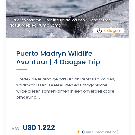
Puerto Madryn - Península de Valdés - Beschermd
Natuurgebied Punta Loma
4 dagen
Puerto Madryn Wildlife
Avontuur | 4 Daagse Trip
Ontdek de levendige natuur van Peninsula Valdes,
waar walvissen, zeeleeuwen en Patagonische
wilde dieren samenkomen in een onvergelijkbare
omgeving....
USD 1.222
VAN
0
(Geen beoordeling)