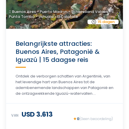
Buenos Aires - Puerto Madryn - Schiereiland Valdés -
Punta Tombo - Ushuaia - El Calafate
15 dagen
Belangrijkste attracties:
Buenos Aires, Patagonië &
Iguazú | 15 daagse reis
Ontdek de verborgen schatten van Argentinië, van
het levendige hart van Buenos Aires tot de
adembenemende landschappen van Patagonië en
de ontzagwekkende Iguazú-watervallen....
USD 3.613
VAN
0
(Geen beoordeling)