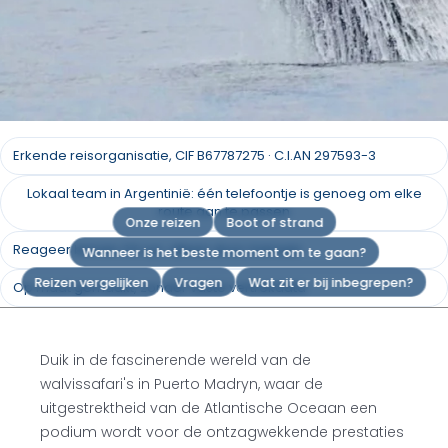
Walvistours Puerto
Erkende reisorganisatie, CIF B67787275 · C.I.AN 297593-3
Madryn
Lokaal team in Argentinië: één telefoontje is genoeg om elke
route aan te passen
Onze reizen
Boot of strand
Oceanisch Ballet: Aanschouw de majestueuze
Reageer binnen 24 uur, alleen door mensen
Wanneer is het beste moment om te gaan?
dans van walvissen in Puerto Madryn
Reizen vergelijken
Vragen
Wat zit er bij inbegrepen?
Op maat gemaakt, zonder vaste vertrekdata
Een offerte aanvragen
Duik in de fascinerende wereld van de
walvissafari's in Puerto Madryn, waar de
uitgestrektheid van de Atlantische Oceaan een
podium wordt voor de ontzagwekkende prestaties