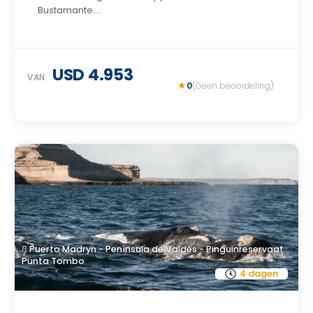
Bustamante....
USD 4.953
VAN
0
(Geen beoordeling)
Puerto Madryn - Península de Valdés - Pinguïnreservaat
Punta Tombo
4 dagen