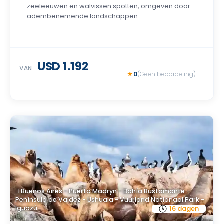
zeeleeuwen en walvissen spotten, omgeven door
adembenemende landschappen....
USD 1.192
VAN
0
(Geen beoordeling)
Buenos Aires - Puerto Madryn - Bahía Bustamante -
Península de Valdez - Ushuaia - Vuurland Nationaal Park -
Iguazú
16 dagen