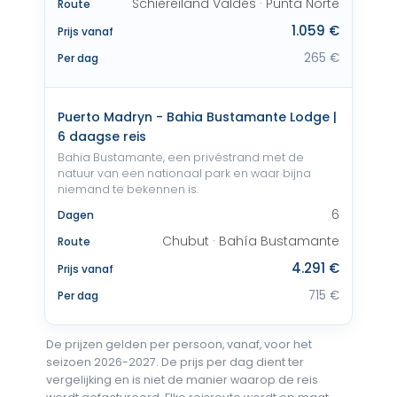
Schiereiland Valdés · Punta Norte
Route
1.059 €
Prijs vanaf
265 €
Per dag
Puerto Madryn - Bahia Bustamante Lodge |
6 daagse reis
Bahia Bustamante, een privéstrand met de
natuur van een nationaal park en waar bijna
niemand te bekennen is.
6
Dagen
Chubut · Bahía Bustamante
Route
4.291 €
Prijs vanaf
715 €
Per dag
De prijzen gelden per persoon, vanaf, voor het
seizoen 2026-2027. De prijs per dag dient ter
vergelijking en is niet de manier waarop de reis