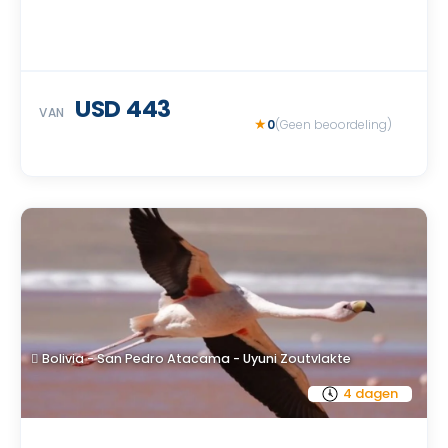
USD 443
VAN
0
(Geen beoordeling)
Bolivia - San Pedro Atacama - Uyuni Zoutvlakte
4 dagen