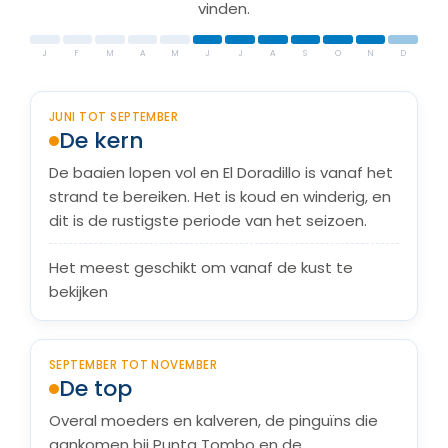
vinden.
J
F
M
A
M
J
J
A
S
O
N
D
JUNI TOT SEPTEMBER
De kern
De baaien lopen vol en El Doradillo is vanaf het
strand te bereiken. Het is koud en winderig, en
dit is de rustigste periode van het seizoen.
Het meest geschikt om vanaf de kust te
bekijken
SEPTEMBER TOT NOVEMBER
De top
Overal moeders en kalveren, de pinguïns die
aankomen bij Punta Tombo en de