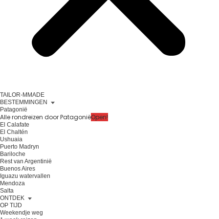
TAILOR-MMADE
BESTEMMINGEN
Patagonië
Alle rondreizen door Patagonië
Open!
El Calafate
El Chaltén
Ushuaia
Puerto Madryn
Bariloche
Rest van Argentinië
Buenos Aires
Iguazu watervallen
Mendoza
Salta
ONTDEK
OP TIJD
Weekendje weg