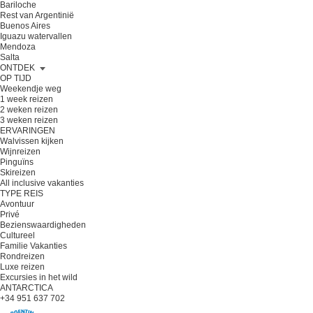
Bariloche
Rest van Argentinië
Buenos Aires
Iguazu watervallen
Mendoza
Salta
ONTDEK
OP TIJD
Weekendje weg
1 week reizen
2 weken reizen
3 weken reizen
ERVARINGEN
Walvissen kijken
Wijnreizen
Pinguïns
Skireizen
All inclusive vakanties
TYPE REIS
Avontuur
Privé
Bezienswaardigheden
Cultureel
Familie Vakanties
Rondreizen
Luxe reizen
Excursies in het wild
ANTARCTICA
+34 951 637 702