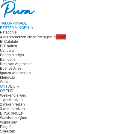
TAILOR-MMADE
BESTEMMINGEN
Patagonië
Alle rondreizen door Patagonië
Open!
El Calafate
El Chaltén
Ushuaia
Puerto Madryn
Bariloche
Rest van Argentinië
Buenos Aires
Iguazu watervallen
Mendoza
Salta
ONTDEK
OP TIJD
Weekendje weg
1 week reizen
2 weken reizen
3 weken reizen
ERVARINGEN
Walvissen kijken
Wijnreizen
Pinguïns
Skireizen