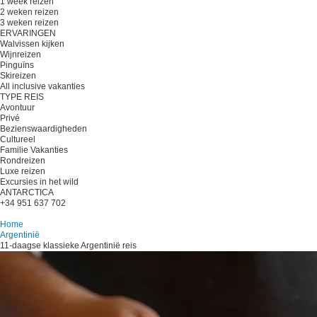
1 week reizen
2 weken reizen
3 weken reizen
ERVARINGEN
Walvissen kijken
Wijnreizen
Pinguïns
Skireizen
All inclusive vakanties
TYPE REIS
Avontuur
Privé
Bezienswaardigheden
Cultureel
Familie Vakanties
Rondreizen
Luxe reizen
Excursies in het wild
ANTARCTICA
+34 951 637 702
Plan je reis
Home
Argentinië
11-daagse klassieke Argentinië reis