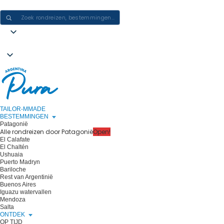
ERVARINGEN IN ARGENTINIË CREËREN - ÉÉN REIS PER KEER
TAILOR-MMADE
BESTEMMINGEN
Patagonië
Alle rondreizen door Patagonië
Open!
El Calafate
El Chaltén
Ushuaia
Puerto Madryn
Bariloche
Rest van Argentinië
Buenos Aires
Iguazu watervallen
Mendoza
Salta
ONTDEK
OP TIJD