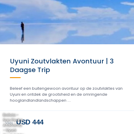
Uyuni Zoutvlakten Avontuur | 3
Daagse Trip
Beleef een buitengewoon avontuur op de zoutvlaktes van
Uyuni en ontdek de grootsheid en de omringende
hooglandlandlandschappen ....
Bolivia -
San Pedro
USD 444
VAN
Atacama
- Uyuni