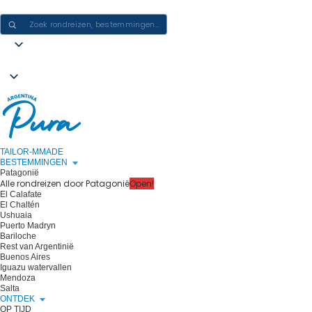
ERVARINGEN IN ARGENTINIË CREËREN - ÉÉN REIS PER KEER
TAILOR-MMADE
BESTEMMINGEN
Patagonië
Alle rondreizen door Patagonië
Open!
El Calafate
El Chaltén
Ushuaia
Puerto Madryn
Bariloche
Rest van Argentinië
Buenos Aires
Iguazu watervallen
Mendoza
Salta
ONTDEK
OP TIJD