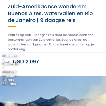
Zuid-Amerikaanse wonderen:
Buenos Aires, watervallen en Rio
de Janeiro | 9 daagse reis
Vertrek op een 9-daagse reis door de meest iconische
bestemmingen van Zuid-Amerika: Buenos Aires, de
watervallen van Iguazu en Rio de Janeiro wachten op je
ontdekking....
Atacama
-
USD 2.097
VAN
Maanvallei
-
Altiplanic
Lagoons -
Geisers
del Tatio