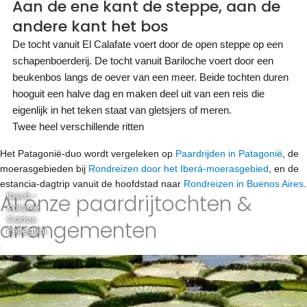
Aan de ene kant de steppe, aan de
andere kant het bos
De tocht vanuit El Calafate voert door de open steppe op een
schapenboerderij. De tocht vanuit Bariloche voert door een
beukenbos langs de oever van een meer. Beide tochten duren
hooguit een halve dag en maken deel uit van een reis die
eigenlijk in het teken staat van gletsjers of meren.
Twee heel verschillende ritten
Het Patagonië-duo wordt vergeleken op
Paardrijden in Patagonië
, de
moerasgebieden bij
Rondreizen door het Iberá-moerasgebied
, en de
estancia-dagtrip vanuit de hoofdstad naar
Rondreizen in Buenos Aires
.
Al onze paardrijtochten &
Iberá -
Kolonie
Carlos
arrangementen
Pellegrini