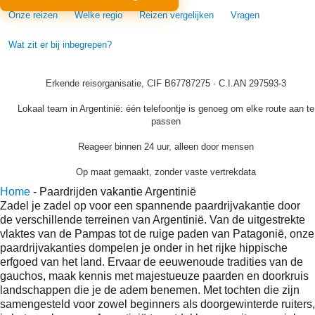
Onze reizen
Welke regio
Reizen vergelijken
Vragen
Wat zit er bij inbegrepen?
Erkende reisorganisatie, CIF B67787275 · C.I.AN 297593-3
Lokaal team in Argentinië: één telefoontje is genoeg om elke route aan te
passen
Reageer binnen 24 uur, alleen door mensen
Op maat gemaakt, zonder vaste vertrekdata
Home
-
Paardrijden vakantie Argentinië
Zadel je zadel op voor een spannende paardrijvakantie door
de verschillende terreinen van Argentinië. Van de uitgestrekte
vlaktes van de Pampas tot de ruige paden van Patagonië, onze
paardrijvakanties dompelen je onder in het rijke hippische
erfgoed van het land. Ervaar de eeuwenoude tradities van de
gauchos, maak kennis met majestueuze paarden en doorkruis
landschappen die je de adem benemen. Met tochten die zijn
samengesteld voor zowel beginners als doorgewinterde ruiters,