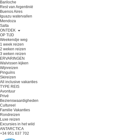
Bariloche
Rest van Argentinië
Buenos Aires
Iguazu watervallen
Mendoza
Salta
ONTDEK
OP TIJD
Weekendje weg
1 week reizen
2 weken reizen
3 weken reizen
ERVARINGEN
Walvissen kijken
Wijnreizen
Pinguïns
Skireizen
All inclusive vakanties
TYPE REIS
Avontuur
Privé
Bezienswaardigheden
Cultureel
Familie Vakanties
Rondreizen
Luxe reizen
Excursies in het wild
ANTARCTICA
+34 951 637 702