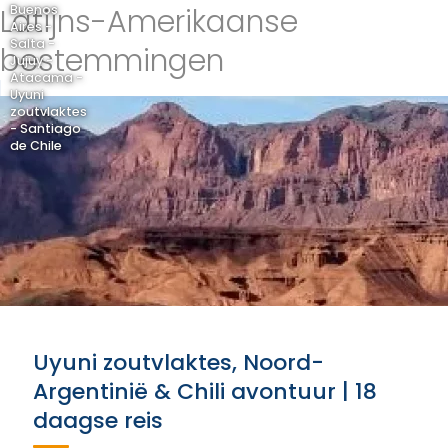
Latijns-Amerikaanse
Buenos
Aires -
Salta -
bestemmingen
Jujuy -
Atacama -
Uyuni
zoutvlaktes
- Santiago
de Chile
Uyuni zoutvlaktes, Noord-
Argentinië & Chili avontuur | 18
daagse reis