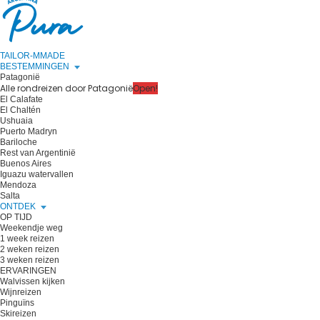
TAILOR-MMADE
BESTEMMINGEN
Patagonië
Alle rondreizen door Patagonië
Open!
El Calafate
El Chaltén
Ushuaia
Puerto Madryn
Bariloche
Rest van Argentinië
Buenos Aires
Iguazu watervallen
Mendoza
Salta
ONTDEK
OP TIJD
Weekendje weg
1 week reizen
2 weken reizen
3 weken reizen
ERVARINGEN
Walvissen kijken
Wijnreizen
Pinguïns
Skireizen