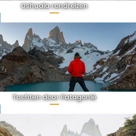
Ushuaia rondreizen
Tochten door Patagonië