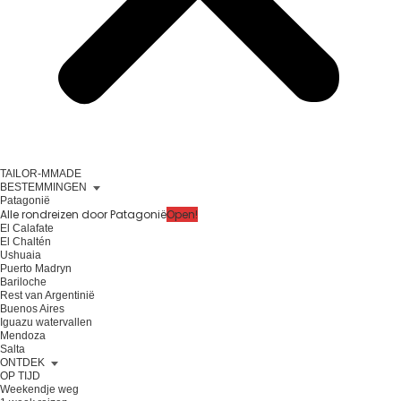
TAILOR-MMADE
BESTEMMINGEN
Patagonië
Alle rondreizen door Patagonië
Open!
El Calafate
El Chaltén
Ushuaia
Puerto Madryn
Bariloche
Rest van Argentinië
Buenos Aires
Iguazu watervallen
Mendoza
Salta
ONTDEK
OP TIJD
Weekendje weg