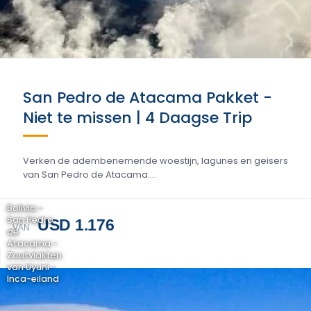
San Pedro de Atacama Pakket -
Niet te missen | 4 Daagse Trip
Verken de adembenemende woestijn, lagunes en geisers
van San Pedro de Atacama....
Bolivia -
San Pedro
USD 1.176
VAN
de
Atacama -
Zoutvlakten
van Uyuni -
Inca-eiland