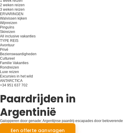
1 week reizen
2 weken reizen
3 weken reizen
ERVARINGEN
Walvissen kijken
Wijnreizen
Pinguïns
Skireizen
All inclusive vakanties
TYPE REIS
Avontuur
Privé
Bezienswaardigheden
Cultureel
Familie Vakanties
Rondreizen
Luxe reizen
Excursies in het wild
ANTARCTICA
+34 951 637 702
Plan je reis
Paardrijden in
Argentinië
Galopperen door genade: Argentijnse paardrij-escapades door betoverende
landschappen
Een offerte aanvragen