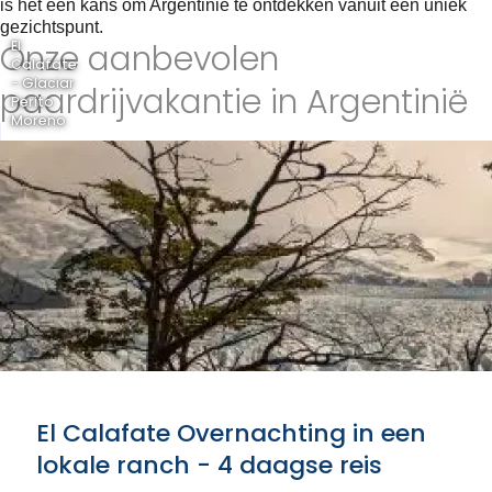
is het een kans om Argentinië te ontdekken vanuit een uniek
gezichtspunt.
Onze aanbevolen
El
Calafate
- Glaciar
paardrijvakantie in Argentinië
Perito
Moreno
El Calafate Overnachting in een
lokale ranch - 4 daagse reis