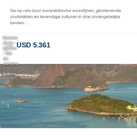
Ga op reis door surrealistische woestijnen, glinsterende
zoutvlakten en levendige culturen in drie onvergetelijke
landen ....
Buenos
Aires -
USD 5.361
VAN
Iguazu
- Rio
de
Janeiro
-
Buzios