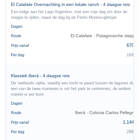
El Calafate Overnachting in een lokale ranch - 4 daagse reis
Een lodge aan het Lago Argentino, met een vrije dag om door de
steppe te rijden, naast de dag bij de Perito Moreno-gletsjer.
4
Dagen
El Calafate · Patagonische steppe
Route
670 €
Prijs vanaf
168 €
Per dag
Klassiek Iberá - 4 daagse reis
De ‘wetlands’-optie, waarbij een tocht te paard tussen de lagunes door
een van de twee manieren is om het park te verkennen; de andere
manier is per boot.
4
Dagen
Iberá · Colonia Carlos Pellegrini
Route
1.144 €
Prijs vanaf
286 €
Per dag