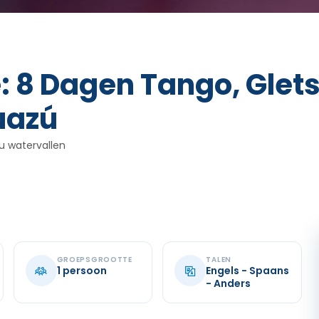
: 8 Dagen Tango, Glets
uazú
zu watervallen
GROEPSGROOTTE
TALEN
1 persoon
Engels - Spaans
- Anders