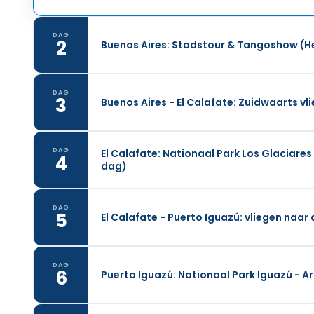
DAG
2
Buenos Aires: Stadstour & Tangoshow (H
DAG
3
Buenos Aires - El Calafate: Zuidwaarts v
DAG
El Calafate: Nationaal Park Los Glaciares 
4
dag)
DAG
5
El Calafate - Puerto Iguazú: vliegen naar 
DAG
6
Puerto Iguazú: Nationaal Park Iguazú - A