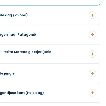
ele dag / avond)
liegen naar Patagonië
- Perito Moreno gletsjer (Hele
de jungle
rgentijnse kant (Hele dag)