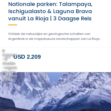
Nationale parken: Talampaya,
Ischigualasto & Laguna Brava
vanuit La Rioja | 3 Daagse Reis
Ontdek de natuurlijke en geologische schatten van
Argentinië in de majestueuze landschappen van La Rioja....
El
Calafate
USD 2.209
VAN
- El
Chaltén
- Laguna
Los Tres
- Laguna
Torre