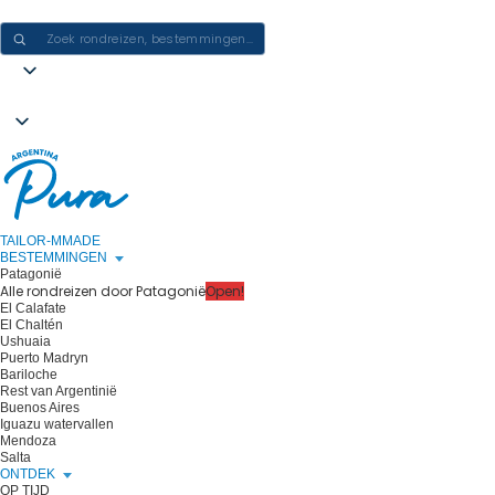
ERVARINGEN IN ARGENTINIË CREËREN - ÉÉN REIS PER KEER
TAILOR-MMADE
BESTEMMINGEN
Patagonië
Alle rondreizen door Patagonië
Open!
El Calafate
El Chaltén
Ushuaia
Puerto Madryn
Bariloche
Rest van Argentinië
Buenos Aires
Iguazu watervallen
Mendoza
Salta
ONTDEK
OP TIJD