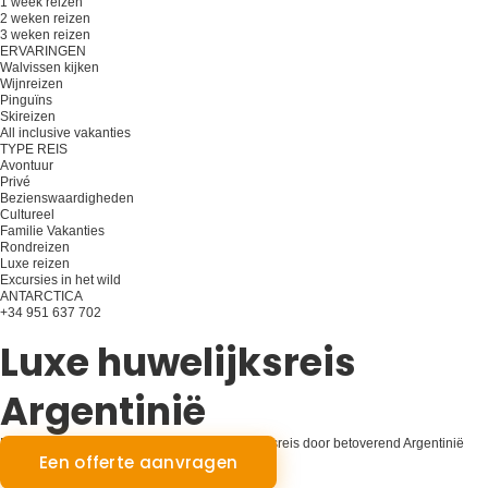
1 week reizen
2 weken reizen
3 weken reizen
ERVARINGEN
Walvissen kijken
Wijnreizen
Pinguïns
Skireizen
All inclusive vakanties
TYPE REIS
Avontuur
Privé
Bezienswaardigheden
Cultureel
Familie Vakanties
Rondreizen
Luxe reizen
Excursies in het wild
ANTARCTICA
+34 951 637 702
Plan je reis
Luxe huwelijksreis
Argentinië
Begin je voor altijd in elegantie: Luxe huwelijksreis door betoverend Argentinië
Een offerte aanvragen