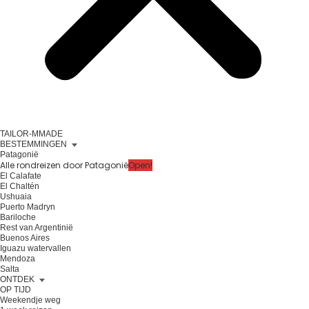
TAILOR-MMADE
BESTEMMINGEN
Patagonië
Alle rondreizen door Patagonië
Open!
El Calafate
El Chaltén
Ushuaia
Puerto Madryn
Bariloche
Rest van Argentinië
Buenos Aires
Iguazu watervallen
Mendoza
Salta
ONTDEK
OP TIJD
Weekendje weg