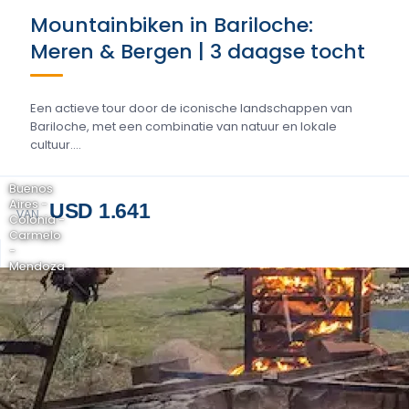
Mountainbiken in Bariloche:
Meren & Bergen | 3 daagse tocht
Een actieve tour door de iconische landschappen van
Bariloche, met een combinatie van natuur en lokale
cultuur....
Buenos
Aires -
USD 1.641
VAN
Colonia -
Carmelo
-
Mendoza