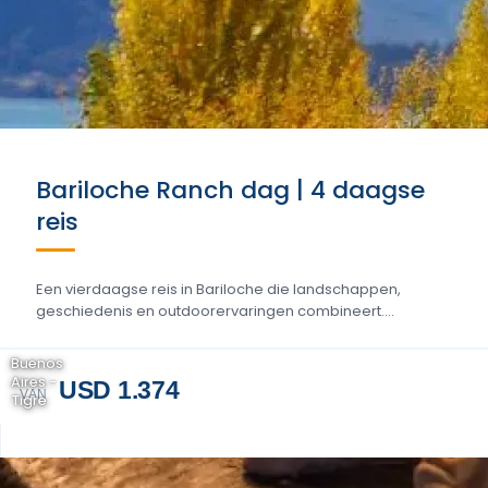
Bariloche Ranch dag | 4 daagse
reis
Een vierdaagse reis in Bariloche die landschappen,
geschiedenis en outdoorervaringen combineert....
Buenos
Aires -
USD 1.374
VAN
Tigre