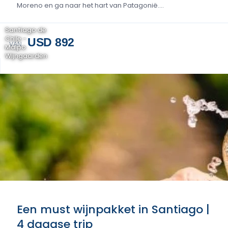
Moreno en ga naar het hart van Patagonië....
Santiago de
Chile -
USD 892
VAN
Maipo
Wijngaarden
Een must wijnpakket in Santiago |
4 daagse trip