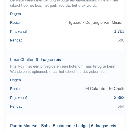
De watervallen met de jungle-lodge als uitvalsbasis: dineren met
uitzicht op het bos, het park voordat het druk wordt.
3
Dagen
Iguazú · De jungle van Misiones
Route
1.763 €
Prijs vanaf
588 €
Per dag
Luxe Chaltén 6-daagse reis
Fitz Roy met een privégids en een hotel om naar terug te keren.
Wandelen is optioneel, maar het uitzicht is dat zeker niet.
6
Dagen
El Calafate · El Chaltén
Route
3.382 €
Prijs vanaf
564 €
Per dag
Puerto Madryn - Bahia Bustamante Lodge | 6 daagse reis