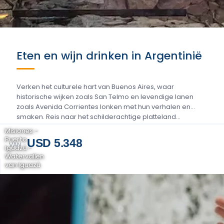
Eten en wijn drinken in Argentinië
Verken het culturele hart van Buenos Aires, waar
historische wijken zoals San Telmo en levendige lanen
zoals Avenida Corrientes lonken met hun verhalen en
smaken. Reis naar het schilderachtige platteland...
Misiones -
Puerto
USD 5.348
VAN
Iguazú -
Watervallen
van Iguazú