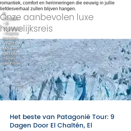
romantiek, comfort en herinneringen die eeuwig in jullie
liefdesverhaal zullen blijven hangen.
Onze aanbevolen luxe
El
Chaltén
- El
huwelijksreis
Calafate
- Puerto
Natales
- Perito
Moreno
gletsjer -
Torres
del Paine
Het beste van Patagonië Tour: 9
Dagen Door El Chaltén, El