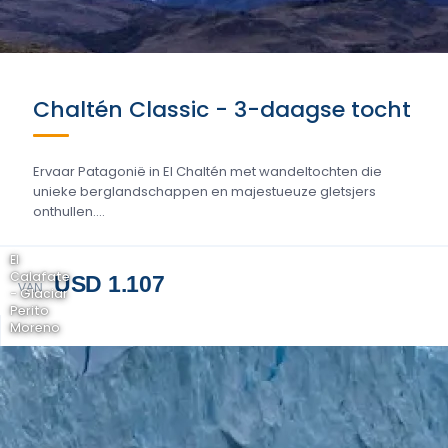
Chaltén Classic - 3-daagse tocht
Ervaar Patagonië in El Chaltén met wandeltochten die
unieke berglandschappen en majestueuze gletsjers
onthullen....
El
Calafate
USD 1.107
VAN
- Glaciar
Perito
Moreno