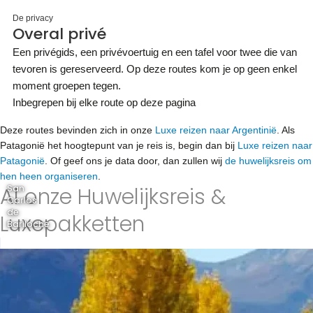
De privacy
Overal privé
Een privégids, een privévoertuig en een tafel voor twee die van
tevoren is gereserveerd. Op deze routes kom je op geen enkel
moment groepen tegen.
Inbegrepen bij elke route op deze pagina
Deze routes bevinden zich in onze
Luxe reizen naar Argentinië
. Als
Patagonië het hoogtepunt van je reis is, begin dan bij
Luxe reizen naar
Patagonië
. Of geef ons je data door, dan zullen wij
de huwelijksreis om
hen heen organiseren
.
Al onze Huwelijksreis &
San
Carlos
de
Luxepakketten
Bariloche