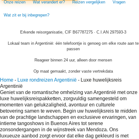
Onze reizen
Wat verandert er?
Reizen vergelijken
Vragen
Wat zit er bij inbegrepen?
Erkende reisorganisatie, CIF B67787275 · C.I.AN 297593-3
Lokaal team in Argentinië: één telefoontje is genoeg om elke route aan te
passen
Reageer binnen 24 uur, alleen door mensen
Op maat gemaakt, zonder vaste vertrekdata
Home
-
Luxe rondreizen Argentinië
-
Luxe huwelijksreis
Argentinië
Geniet van de romantische omhelzing van Argentinië met onze
luxe huwelijksreispakketten, zorgvuldig samengesteld om
momenten van gelukzaligheid, avontuur en culturele
betovering samen te weven. Begin uw huwelijksreis te midden
van de prachtige landschappen en exclusieve ervaringen, van
intieme tangoshows in Buenos Aires tot serene
zonsondergangen in de wijnstreek van Mendoza. Ons
luxueuze aanbod zorgt ervoor dat elke dag gekleurd is met