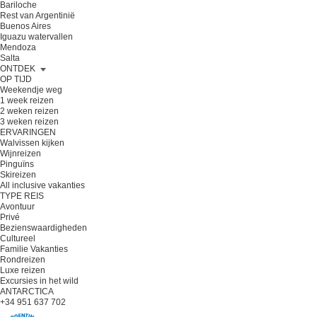
Bariloche
Rest van Argentinië
Buenos Aires
Iguazu watervallen
Mendoza
Salta
ONTDEK
OP TIJD
Weekendje weg
1 week reizen
2 weken reizen
3 weken reizen
ERVARINGEN
Walvissen kijken
Wijnreizen
Pinguïns
Skireizen
All inclusive vakanties
TYPE REIS
Avontuur
Privé
Bezienswaardigheden
Cultureel
Familie Vakanties
Rondreizen
Luxe reizen
Excursies in het wild
ANTARCTICA
+34 951 637 702