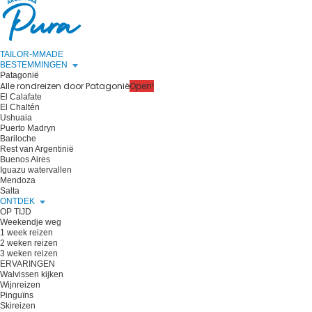
TAILOR-MMADE
BESTEMMINGEN
Patagonië
Alle rondreizen door Patagonië
Open!
El Calafate
El Chaltén
Ushuaia
Puerto Madryn
Bariloche
Rest van Argentinië
Buenos Aires
Iguazu watervallen
Mendoza
Salta
ONTDEK
OP TIJD
Weekendje weg
1 week reizen
2 weken reizen
3 weken reizen
ERVARINGEN
Walvissen kijken
Wijnreizen
Pinguïns
Skireizen