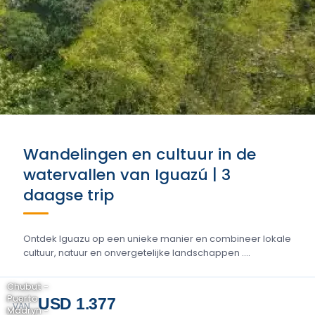
Wandelingen en cultuur in de
watervallen van Iguazú | 3
daagse trip
Ontdek Iguazu op een unieke manier en combineer lokale
cultuur, natuur en onvergetelijke landschappen ....
Chubut -
Puerto
USD 1.377
VAN
Madryn -