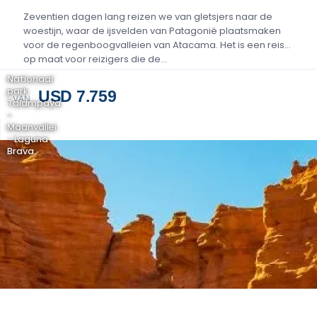
Zeventien dagen lang reizen we van gletsjers naar de
woestijn, waar de ijsvelden van Patagonië plaatsmaken
voor de regenboogvalleien van Atacama. Het is een reis
op maat voor reizigers die de…
Nationaal
park
USD 7.759
VAN
Talampaya
-
Maanvallei
- Laguna
Brava