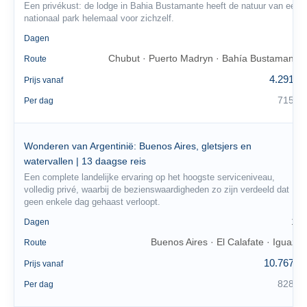
Een privékust: de lodge in Bahia Bustamante heeft de natuur van een
nationaal park helemaal voor zichzelf.
6
Dagen
Chubut · Puerto Madryn · Bahía Bustamante
Route
4.291 €
Prijs vanaf
715 €
Per dag
Wonderen van Argentinië: Buenos Aires, gletsjers en
watervallen | 13 daagse reis
Een complete landelijke ervaring op het hoogste serviceniveau,
volledig privé, waarbij de bezienswaardigheden zo zijn verdeeld dat
geen enkele dag gehaast verloopt.
13
Dagen
Buenos Aires · El Calafate · Iguazú
Route
10.767 €
Prijs vanaf
828 €
Per dag