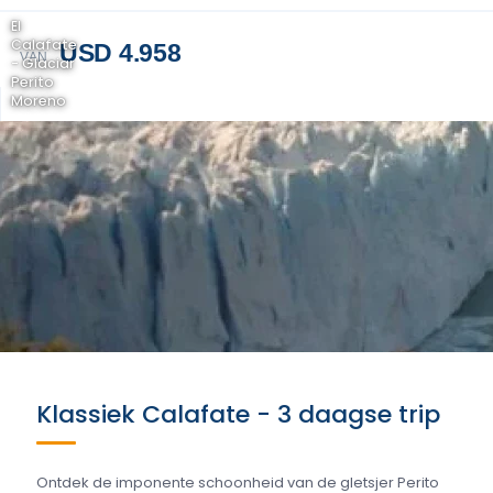
El
Calafate
USD 4.958
VAN
- Glaciar
Perito
Moreno
Klassiek Calafate - 3 daagse trip
Ontdek de imponente schoonheid van de gletsjer Perito